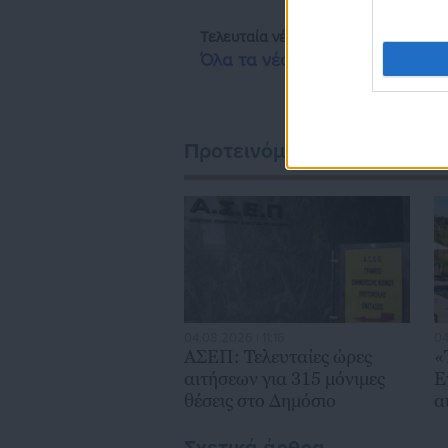
Τελευταία νέα
Δημοφιλή
Όλα τα νέα
Προτεινόμενα άρθρα
04.08.2026 | 11:16
04
ΑΣΕΠ: Τελευταίες ώρες
«
αιτήσεων για 315 μόνιμες
Ε
θέσεις στο Δημόσιο
α
6