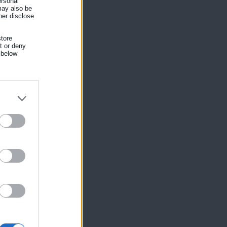
ersonal
 may also be
τ’
her disclose
tore
nt or deny
 below
ίκησης,
ης