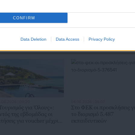
CONFIRM
Data Deletion
Data Access
Privacy Policy
.08.2026 | 09:20
04.08.2026 | 09:07
Τουρισμός για Όλους»:
Στο ΦΕΚ οι προσκλήσεις γ
ντός της εβδομάδας οι
το διορισμό 5.487
ιτήσεις για voucher μέχρι
εκπαιδευτικών
00 ευρώ