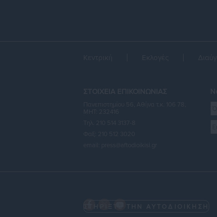
Κεντρική
Εκλογές
Διαύγ
ΣΤΟΙΧΕΙΑ ΕΠΙΚΟΙΝΩΝΙΑΣ
Ne
Πανεπιστημίου 56, Αθήνα τ.κ. 106 78,
ΜΗΤ: 232416
Τηλ. 210 514 3137-8
Φαξ: 210 512 3020
email:
press@aftodioikisi.gr
ΣΤΗΡΙΞΤΕ ΤΗΝ ΑΥΤΟΔΙΟΙΚΗΣΗ