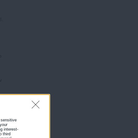
Ε.
ο
ν
ή
 sensitive
 your
g interest-
 third