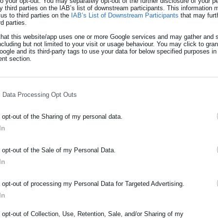
 to your opt-out. You may separately opt-out of the further disclosure of your p
y third parties on the IAB’s list of downstream participants. This information
γραμμικών πλατφορμών ως καναλιών προώθησης, περιορίζοντας κα
us to third parties on the
IAB’s List of Downstream Participants
that may furt
rd parties.
ν τελικών καταναλωτών και τον ανταγωνισμό.
that this website/app uses one or more Google services and may gather and s
 σύνολο των προϊόντων (σχολικά είδη, προϊόντα ένδυσης και
ncluding but not limited to your visit or usage behaviour. You may click to gra
ogle and its third-party tags to use your data for below specified purposes in
πορικό σήμα (π.χ. Vans).
nt section.
l Data Processing Opt Outs
o opt-out of the Sharing of my personal data.
In
ΡΑΦΗ NEWSLETTER
ύσταση ΝΠΔΔ για την στεγαστική κρίση-
o opt-out of the Sale of my Personal Data.
ωθείτε πρώτοι για ειδήσεις και θέματα από το χώρο της Αυτοδιο
In
μόσιας διοίκησης, της εργασίας, της ασφάλισης αλλά και γενικότερ
ταναλωτή Ελλάδας: «Ισχυρότερη
ρότητας από την Ελλάδα και όλο τον κόσμο!
o opt-out of processing my Personal Data for Targeted Advertising.
In
οριακές αγορές»
ήρωσε όνομα
o opt-out of Collection, Use, Retention, Sale, and/or Sharing of my