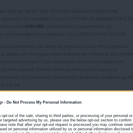
ού (ΕΑ), με την υπ’ αριθ. 913/2026 ομόφωνη Απόφασή της,
 Διαφοράς που υπέβαλε η εταιρεία VF HELLAS ΕΝΔΥΜΑΤΩΝ Ε.Π.
ολικού ποσού
€954.485,
για πρακτικές παρεμπόδισης της
υ, κατά παράβαση των άρθρων 1 του ν. 3959/2011 και 101 ΣΛΕΕ.
ωγής/κατασκευής και εμπορίας σχολικών ειδών (όπως σχολικές
ες), καθώς και επώνυμων ειδών ένδυσης και υπόδησης. Στο πλαίσι
θυνση Ανταγωνισμού (ΓΔΑ) διενήργησε επιτόπιους ελέγχους σε
ς εν λόγω αγορές. Κατόπιν συλλογής επαρκών στοιχείων, η
 υπαγωγής στη διαδικασία διευθέτησης διαφορών, σύμφωνα με τη
ης της ΕΑ.
νικού ομίλου VF Corporation και δραστηριοποιείται στην εισαγωγ
gr -
Do Not Process My Personal Information
και επώνυμων προϊόντων ένδυσης και υπόδησης. Εμπορεύεται,
PAK και THE NORTH FACE.
o opt-out of the sale, sharing to third parties, or processing of your personal or
or targeted advertising by us, please use the below opt-out section to confirm
ς προέκυψε ότι η εταιρεία περιόριζε, μέσω συμβατικών όρων, τη
ease note that after your opt-out request is processed you may continue seein
ed on personal information utilized by us or personal information disclosed to
ρα τρόπους διάθεσης των προϊόντων μέσω του διαδικτύου.