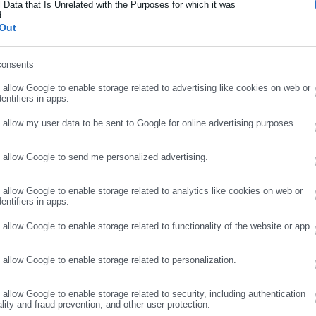
 Data that Is Unrelated with the Purposes for which it was
d.
ήρωσε επώνυμο
Out
ελίδων σύγκρισης τιμών και
ών υπηρεσιών σε μηχανές αναζήτησης (ιδίως Google Ads).
consents
ρωσε email
o allow Google to enable storage related to advertising like cookies on web or
entifiers in apps.
o allow my user data to be sent to Google for online advertising purposes.
μούς ιδιαίτερης σοβαρότητας (hardcore restrictions), κατά το άρθ
22.
o allow Google to send me personalized advertising.
ΣΥΝΕΧΙΣΤΕ ΣΤΟ WEBSITE
ΕΓΓΡΑΦΗ
ποδοχή της Πρότασης Διευθέτησης Διαφοράς, σύμφωνα με το
o allow Google to enable storage related to analytics like cookies on web or
αι την επιβολή του ανωτέρω προστίμου.
entifiers in apps.
o allow Google to enable storage related to functionality of the website or app.
o allow Google to enable storage related to personalization.
F HELLAS,
ΒΑΝΣ,
ΕΠΙΤΡΟΠΗ ΑΝΤΑΓΩΝΙΣΜΟΥ,
ΠΡΟΣΤΙΜΟ
o allow Google to enable storage related to security, including authentication
ality and fraud prevention, and other user protection.