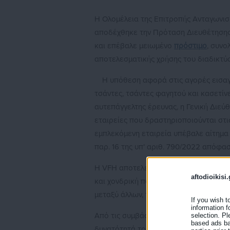
Η Ολομέλεια της Επιτροπής Ανταγωνισμ
αποδέχθηκε την Πρόταση Διευθέτησης
και επέβαλε μειωμένο
πρόστιμο
, συν
αποτελεσματικής χρήσης του διαδικτύο
Η υπόθεση αφορά στις αγορές εισαγ
τσάντες, τσάντες φαγητού και κασετίν
αυτεπάγγελτης έρευνας, η Γενική Διεύ
εταιρείες που δραστηριοποιούνται στι
εμπλεκόμενη εταιρεία υπέβαλε αίτημα
παρ. 16 της υπ’ αριθ. 790/2022 απόφασ
Η VFH αποτελεί θυγατρική του αμερικα
aftodioikisi.
και χονδρική πώληση σχολικών ειδών 
μεταξύ άλλων, τα σήματα VANS, EAST
If you wish t
information f
Από τις συμβάσεις της με λιανοπωλητέ
selection. Pl
based ads bas
δυνατότητά τους να επιλέγουν ελεύθε