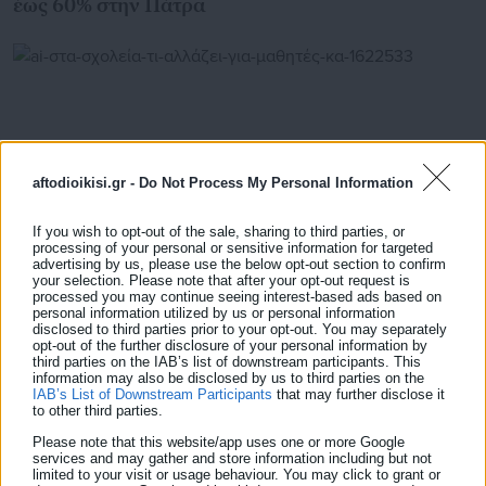
έως 60% στην Πάτρα
aftodioikisi.gr -
Do Not Process My Personal Information
If you wish to opt-out of the sale, sharing to third parties, or
processing of your personal or sensitive information for targeted
advertising by us, please use the below opt-out section to confirm
your selection. Please note that after your opt-out request is
processed you may continue seeing interest-based ads based on
personal information utilized by us or personal information
07.08.2026 | 13:30
disclosed to third parties prior to your opt-out. You may separately
AI στα σχολεία: Τι αλλάζει για μαθητές και
opt-out of the further disclosure of your personal information by
εκπαιδευτικούς – Οι νέοι κανόνες (ΦΕΚ)
third parties on the IAB’s list of downstream participants. This
information may also be disclosed by us to third parties on the
IAB’s List of Downstream Participants
that may further disclose it
to other third parties.
Please note that this website/app uses one or more Google
Τελευταία νέα
Δημοφιλή
services and may gather and store information including but not
Όλα τα νέα
limited to your visit or usage behaviour. You may click to grant or