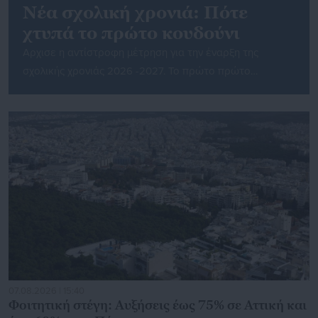
Νέα σχολική χρονιά: Πότε
χτυπά το πρώτο κουδούνι
Αρχισε η αντίστροφη μέτρηση για την έναρξη της
σχολικής χρονιάς 2026 -2027. Το πρώτο πρώτο
κουδούνι με τον καθιερωμένο αγιασμό για την έναρξη
των μαθημάτων, θα χτυπήσει την Παρασκευή 11
Σεπτεμβρίου σύμφωνα με τον πάγιο προγραμματισμό
της εκπαιδευτικής διαδικασίας. Οι μαθητές θα
προσέλθουν στις σχολικές μονάδες για την τελετή του
αγιασμού, ενώ αμέσως μετά θα […]
07.08.2026 | 15:40
Φοιτητική στέγη: Αυξήσεις έως 75% σε Αττική και