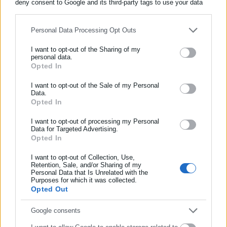
deny consent to Google and its third-party tags to use your data
for below specified purposes in below Google consent section.
Personal Data Processing Opt Outs
Περισσότερα άρθρα
I want to opt-out of the Sharing of my
personal data.
Opted In
ΕΓΓΡΑΦΗ NEWSLETTER
Ενημερωθείτε πρώτοι για ειδήσεις και θέματα από το χώρο της
I want to opt-out of the Sale of my Personal
Data.
Αυτοδιοίκησης, της δημόσιας διοίκησης, της εργασίας, της
Opted In
ασφάλισης αλλά και γενικότερης επικαιρότητας από την Ελλάδα
και όλο τον κόσμο!
I want to opt-out of processing my Personal
Data for Targeted Advertising.
06.08.2026 | 21:11
06.08.2026 | 18:37
Opted In
Συμπλήρωσε όνομα
Δημόσια ΙΕΚ (ΣΑΕΚ): Αυτές
Συμβασιούχοι ΕΑΠ: «Αιδώς
οι ειδικότητες θα
Αργείοι» μετά την παραίτηση
I want to opt-out of Collection, Use,
λειτουργήσουν – Πότε
καθηγητή
Retention, Sale, and/or Sharing of my
ανοίγουν οι αιτήσεις
Personal Data that Is Unrelated with the
Συμπλήρωσε επώνυμο
Purposes for which it was collected.
Opted Out
Συμπλήρωσε email
Google consents