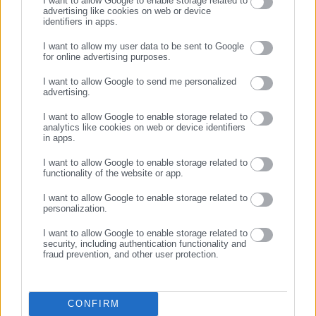
I want to allow Google to enable storage related to
advertising like cookies on web or device
06.08.2026 | 14:50
06.08.2026 | 14:04
identifiers in apps.
Νέα όρια δαπανών για ΣAEK
Θεσσαλονίκη: Αυξημένες
και Σχολεία Δεύτερης
αποζημιώσεις στα σχολικά
I want to allow my user data to be sent to Google
for online advertising purposes.
Ευκαιρίας (ΦΕΚ)
δρομολόγια –
ΣΥΝΕΧΙΣΤΕ ΣΤΟ WEBSITE
Προκηρύσσεται νέος
I want to allow Google to send me personalized
διαγωνισμός
advertising.
ΕΓΓΡΑΦΗ
I want to allow Google to enable storage related to
analytics like cookies on web or device identifiers
in apps.
I want to allow Google to enable storage related to
05.08.2026 | 18:29
05.08.2026 | 07:24
functionality of the website or app.
Mεταφορά μαθητών από τις
Από σήμερα οι αιτήσεις για
Περιφέρειες: Ποιες αλλαγές
μόνιμο διορισμό 5.486
I want to allow Google to enable storage related to
personalization.
φέρνει νέα Υπουργική
εκπαιδευτικών
Απόφαση (ΦΕΚ)
I want to allow Google to enable storage related to
security, including authentication functionality and
fraud prevention, and other user protection.
CONFIRM