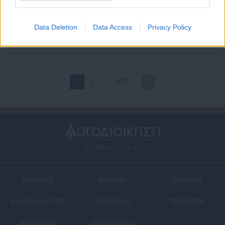
04.08.2026 | 09:07
31.07.2026 | 20:25
Στο ΦΕΚ οι προσκλήσεις για
ΑΔΕΔΥ: Δικαίωση για τους
το διορισμό 5.487
εκπαιδευτικούς οι πρώτες
Data Deletion
Data Access
Privacy Policy
εκπαιδευτικών
απαλλακτικές αποφάσεις
1
2
…
932
Κεντρική
Εκλογές
Διαύγεια
Ευρετήριο ΟΤΑ
Σύνδεσμοι
Ταυτότητα
Διαφήμιση
Επικοινωνία