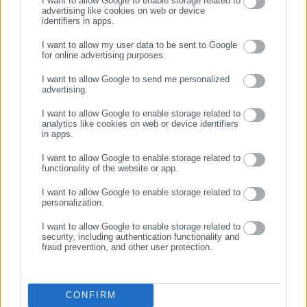
I want to allow Google to enable storage related to
advertising like cookies on web or device
07.08.2026 | 14:22
07.08.2026 | 14:17
identifiers in apps.
ΠΑΣΟΚ: Βαφτίζουν επιτυχία
Άρειος Πάγος: Δεν
τη μεταφορά του κόστους της
ανασύρεται από το αρχείο η
I want to allow my user data to be sent to Google
for online advertising purposes.
ενεργειακής ρήτρας στους
υπόθεση των υποκλοπών
ΣΥΝΕΧΙΣΤΕ ΣΤΟ WEBSITE
πολίτες
I want to allow Google to send me personalized
advertising.
ΕΓΓΡΑΦΗ
I want to allow Google to enable storage related to
analytics like cookies on web or device identifiers
in apps.
I want to allow Google to enable storage related to
07.08.2026 | 14:08
07.08.2026 | 12:53
functionality of the website or app.
Τσίπρας: Στις 9 Σεπτεμβρίου
ΣΥΡΙΖΑ: Η ενεργειακή ρήτρα
στη ΔΕΘ – Το πρόγραμμα
δεν μειώνει τους
I want to allow Google to enable storage related to
personalization.
της επίσκεψής του
λογαριασμούς
I want to allow Google to enable storage related to
security, including authentication functionality and
fraud prevention, and other user protection.
CONFIRM