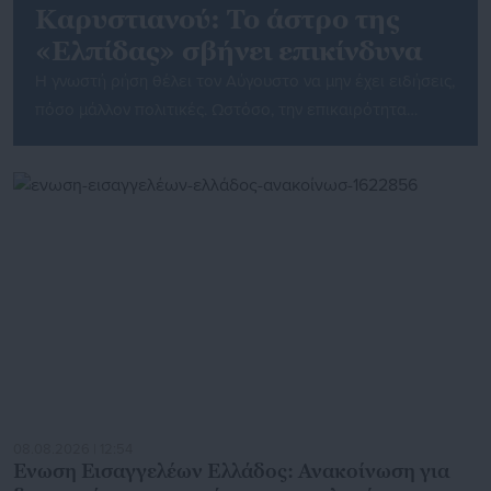
Καρυστιανού: Το άστρο της
«Ελπίδας» σβήνει επικίνδυνα
Η γνωστή ρήση θέλει τον Αύγουστο να μην έχει ειδήσεις,
πόσο μάλλον πολιτικές. Ωστόσο, την επικαιρότητα
μονοπωλούν οι καταιγιστικές εξελίξεις που
σημειώνονται στο κόμμα της Μαρίας Καρυστιανού,
«Ελπίδα για τη Δημοκρατία». Μάλιστα, οι μαζικές
παραιτήσεις στελεχών και απλών μελών και οι
καταγγελίες που διατυπώνονται προκαλούν εύλογα
ερωτήματα, τόσο για τον τρόπο λειτουργίας του
κόμματος-κινήματος, όσο […]
08.08.2026 | 12:54
Ενωση Εισαγγελέων Ελλάδος: Ανακοίνωση για