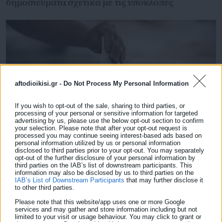
δημοσιεύματα σχετικά με τις υποκλοπές
aftodioikisi.gr -
Do Not Process My Personal Information
If you wish to opt-out of the sale, sharing to third parties, or
processing of your personal or sensitive information for targeted
advertising by us, please use the below opt-out section to confirm
your selection. Please note that after your opt-out request is
processed you may continue seeing interest-based ads based on
personal information utilized by us or personal information
07.08.2026 | 21:22
disclosed to third parties prior to your opt-out. You may separately
ΥΠΕΣ: Αγοράζει χαρτί και φακέλους ενόψει
opt-out of the further disclosure of your personal information by
εκλογών
third parties on the IAB’s list of downstream participants. This
information may also be disclosed by us to third parties on the
IAB’s List of Downstream Participants
that may further disclose it
to other third parties.
Please note that this website/app uses one or more Google
Τελευταία νέα
Δημοφιλή
services and may gather and store information including but not
Όλα τα νέα
limited to your visit or usage behaviour. You may click to grant or