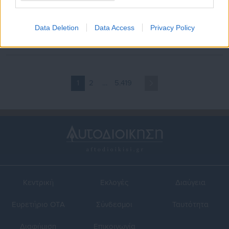
07.08.2026 | 09:26
06.08.2026 | 19:04
Επικίνδυνη κλιμάκωση στο
MyAGRO: Πυρά από την
Αιγαίο:
αντιπολίτευση μετά την
Data Deletion
Data Access
Privacy Policy
Μπαράζ παραβιάσεων & με
παρουσίαση Μητσοτάκη
οπλισμένα F16 από τουρκικά
μαχητικά
1
2
…
5.419
Κεντρική
Εκλογές
Διαύγεια
Ευρετήριο ΟΤΑ
Σύνδεσμοι
Ταυτότητα
Διαφήμιση
Επικοινωνία