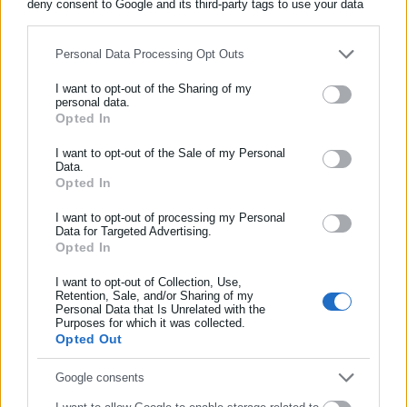
deny consent to Google and its third-party tags to use your data
for below specified purposes in below Google consent section.
Personal Data Processing Opt Outs
Περισσότερα άρθρα
I want to opt-out of the Sharing of my
personal data.
Opted In
ΕΓΓΡΑΦΗ NEWSLETTER
Ενημερωθείτε πρώτοι για ειδήσεις και θέματα από το χώρο της
I want to opt-out of the Sale of my Personal
Data.
Αυτοδιοίκησης, της δημόσιας διοίκησης, της εργασίας, της
Opted In
ασφάλισης αλλά και γενικότερης επικαιρότητας από την Ελλάδα
και όλο τον κόσμο!
I want to opt-out of processing my Personal
Data for Targeted Advertising.
07.08.2026 | 19:26
07.08.2026 | 15:29
Opted In
Συμπλήρωσε όνομα
ΠΑΣΟΚ: Έκθεση του ΟΟΣΑ
ΠΑΣΟΚ κατά Γεωργιάδη για
διαλύει το «success story» της
τα «Σπιτάκια Ανακύκλωσης»:
I want to opt-out of Collection, Use,
κυβέρνησης
Ποιος θα πληρώσει τον
Retention, Sale, and/or Sharing of my
λογαριασμό;
Personal Data that Is Unrelated with the
Συμπλήρωσε επώνυμο
Purposes for which it was collected.
Opted Out
Συμπλήρωσε email
Google consents