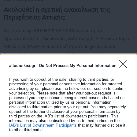
Ακολουθεί η σχετική ανακοίνωση της
Περιφέρειας Αττικής:
Με την υπ. αρ. 691716/28-05-2026 απόφαση του
Προϊσταμένου της Διεύθυνσης Ανάπτυξης Π.Ε. Δυτικού Τομέα
Αθηνών, επιβλήθηκε διοικητικό πρόστιμο χιλίων ευρώ
(1.000,00 €) στην επιχείρηση
«ΠΕΝΤΕ Α.Ε»
που βρίσκεται στην
οδό Πλάτωνος 3 στο Αιγάλεω, καθώς κατά τη διάρκεια
aftodioikisi.gr -
Do Not Process My Personal Information
ελέγχου που διενήργησαν υπάλληλοι της υπηρεσίας μας στις
19-05-2026, διαπιστώθηκε υπέρβαση τιμής στο προϊόν
If you wish to opt-out of the sale, sharing to third parties, or
processing of your personal or sensitive information for targeted
«Σοκολάτα ΙΟΝ Φουντούκι», καθώς στην πινακίδα λιανικής
advertising by us, please use the below opt-out section to confirm
your selection. Please note that after your opt-out request is
πώλησης αναγραφόταν η τιμή των 1,86 € και κατά την έκδοση
processed you may continue seeing interest-based ads based on
της απόδειξης πώλησης στο ταμείο, το προϊόν χρεώθηκε στην
personal information utilized by us or personal information
disclosed to third parties prior to your opt-out. You may separately
τιμή των 2,48 €, σημειώνοντας υπέρβαση κατά 0,62 €, κατά
opt-out of the further disclosure of your personal information by
third parties on the IAB’s list of downstream participants. This
παράβαση του άρθρου 2Β§9 της Υ.Α. 91354/2017.
information may also be disclosed by us to third parties on the
IAB’s List of Downstream Participants
that may further disclose it
to other third parties.