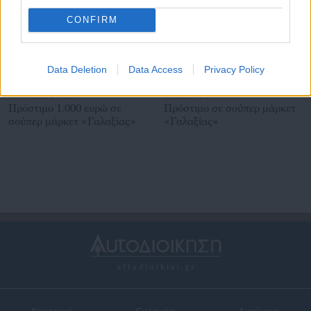
CONFIRM
Data Deletion
Data Access
Privacy Policy
10.05.2026 | 13:01
15.02.2026 | 14:01
Πρόστιμο 1.000 ευρώ σε
Πρόστιμο σε σούπερ μάρκετ
σούπερ μάρκετ «Γαλαξίας»
«Γαλαξίας»