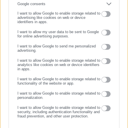
Συμπλήρωσε email
Google consents
ιστοσελίδας.
https://www.facebook.com/theodoropan
Τελευταία νέα
Δημοφιλή
I want to allow Google to enable storage related to
Όλα τα νέα
advertising like cookies on web or device
identifiers in apps.
I want to allow my user data to be sent to Google
for online advertising purposes.
Προτεινόμενα άρθρα
ΣΥΝΕΧΙΣΤΕ ΣΤΟ WEBSITE
I want to allow Google to send me personalized
advertising.
ΕΓΓΡΑΦΗ
I want to allow Google to enable storage related to
analytics like cookies on web or device identifiers
in apps.
I want to allow Google to enable storage related to
functionality of the website or app.
27.07.2026 | 21:41
27.07.2026 | 19:18
I want to allow Google to enable storage related to
Σπιτάκια ανακύκλωσης: Τι
Ν/σ υδάτων: “Θεσμικό
personalization.
προτείνει ο ΕΔΣΝΑ στους
ατόπημα” ο αποκλεισμός
Δήμους (έγγραφο)
φορέων – “Πύρινες”
I want to allow Google to enable storage related to
αντιδράσεις ΚΕΔΕ-ΕΔΕΥΑ
security, including authentication functionality and
fraud prevention, and other user protection.
Σχετικά άρθρα