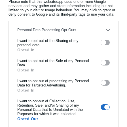
Please note that this website/app uses one or more Google
services and may gather and store information including but not
limited to your visit or usage behaviour. You may click to grant or
deny consent to Google and its third-party tags to use your data
for below specified purposes in below Google consent section.
Personal Data Processing Opt Outs
I want to opt-out of the Sharing of my
personal data.
Opted In
ΕΓΓΡΑΦΗ NEWSLETTER
Παναγιώτης Θεοδωρόπουλος
Ο Παναγιώτης Θεοδωρόπουλος είναι δημοσιογράφος με
Ενημερωθείτε πρώτοι για ειδήσεις και θέματα από το χώρο της
I want to opt-out of the Sale of my Personal
Data.
εξειδίκευση στο πολιτικό ρεπορτάζ και στην κάλυψη
Αυτοδιοίκησης, της δημόσιας διοίκησης, της εργασίας, της
Opted In
θεμάτων της τοπικής αυτοδιοίκησης σε ψηφιακά και
ασφάλισης αλλά και γενικότερης επικαιρότητας από την Ελλάδα
ραδιοφωνικά μέσα. Ξεκίνησε σε ηλικία 22 χρονών ως
και όλο τον κόσμο!
I want to opt-out of processing my Personal
Data for Targeted Advertising.
μαθητευόμενος στην εφημερίδα «Ριζοσπάστης», όπου έμεινε
Opted In
Συμπλήρωσε όνομα
για 18 χρόνια καλύπτοντας το κοινωνικό, πολιτικό και
Περισσότερα
κυβερνητικό ρεπορτάζ. Εχει συνεργαστεί με το περιοδικό
I want to opt-out of Collection, Use,
Retention, Sale, and/or Sharing of my
«Unfollow» κάνοντας ερευνητική δημοσιογραφία. Από το
Tags:
proteinomena,
ΓΑΛΑΞΙΑΣ,
ΠΡΟΣΤΙΜΟ,
Personal Data that Is Unrelated with the
Συμπλήρωσε επώνυμο
2019 δουλεύει στο ραδιοφωνικό σταθμό Αθήνα 9.84.
ΣΟΥΠΕΡ ΜΑΡΚΕΤ
Purposes for which it was collected.
Opted Out
Εργάζεται στο aftodioikisi.gr από το 2016, ενώ τα τελευταία
χρόνια κατέχει τη θέση του Διευθυντή Σύνταξης της