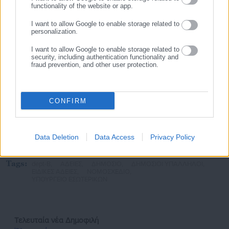
ΥΠΕΣ κατά 3Κ -«Ρατσιστική» διάταξη καταγγέλλουν οι
functionality of the website or app.
εργαζόμενοι (έγγραφα)
I want to allow Google to enable storage related to
personalization.
Κινητικότητα: Αποκλειστική προθεσμία για εκκρεμείς
I want to allow Google to enable storage related to
μετατάξεις, αποσπάσεις (έγγραφο)
security, including authentication functionality and
fraud prevention, and other user protection.
ΑΣΕΠ -Προσλήψεις: Αλλαγές για πτυχία, ισοβαθμία,
διορισμούς, διάρκεια συμβάσεων, αιτήσεις θεραπείας
(έγγραφα)
CONFIRM
Data Deletion
Data Access
Privacy Policy
Tags:
dept-B,
ΑΔΕΙΕΣ,
ΔΗΜΟΣΙΟ,
ΔΗΜΟΣΙΟΙ ΥΠΑΛΛΗΛΟΙ,
ΕΙΔΙΚΕΣ ΑΔΕΙΕΣ,
ΝΟΜΟΣΧΕΔΙΟ,
ΥΠΟΥΡΓΕΙΟ ΕΣΩΤΕΡΙΚΩΝ
Τελευταία νέα
Δημοφιλή