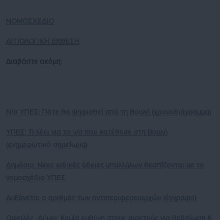
ΝΟΜΟΣΧΕΔΙΟ
ΑΙΤΙΟΛΟΓΙΚΗ ΕΚΘΕΣΗ
Διαβάστε ακόμη:
Ν/σ ΥΠΕΣ: Πότε θα ψηφισθεί από τη Βουλή (χρονοδιάγραμμα)
ΥΠΕΣ: Τι λέει για το ν/σ που κατέθεσε στη Βουλή
(ενημερωτικό σημείωμα)
Δημόσιο: Νέες ειδικές άδειες υπαλλήλων θεσπίζονται με το
νομοσχέδιο ΥΠΕΣ
Αυξάνεται ο αριθμός των αντιπεριφερειαρχών (έγγραφο)
Οφειλές -Δήμοι: Καμία ευθύνη στους αιρετούς για βεβαίωση &