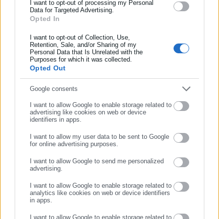
και όλο τον κόσμο!
I want to opt-out of processing my Personal
(έγγραφα)
Data for Targeted Advertising.
Opted In
Συμπλήρωσε όνομα
I want to opt-out of Collection, Use,
Retention, Sale, and/or Sharing of my
Personal Data that Is Unrelated with the
Συμπλήρωσε επώνυμο
Purposes for which it was collected.
Συμβασιούχοι -Δήμοι: Αυξάνεται ο χρόνος απασχόλησης
Opted Out
-Ποιους αφορά (λίστα+έγγραφο)
Συμπλήρωσε email
Google consents
Πειθαρχικά: Αλλαγές σε ποινές & διαδικασία για δημόσιους,
I want to allow Google to enable storage related to
δημοτικούς υπαλλήλους (έγγραφα)
advertising like cookies on web or device
identifiers in apps.
Δημόσιο -ΟΤΑ: Νομική στήριξη σε υπαλλήλους για ποινικές
I want to allow my user data to be sent to Google
διώξεις (έγγραφο)
for online advertising purposes.
ΣΥΝΕΧΙΣΤΕ ΣΤΟ WEBSITE
Εργαζόμενοι «Βοήθεια στο Σπίτι»: 10ετης παραμονή στη θέση
I want to allow Google to send me personalized
advertising.
& παράλληλα καθήκοντα (έγγραφα)
ΕΓΓΡΑΦΗ
I want to allow Google to enable storage related to
Δήμοι: Μετακίνηση υπαλλήλων σε νομικά πρόσωπα &
analytics like cookies on web or device identifiers
in apps.
συνδέσμους (έγγραφο)
I want to allow Google to enable storage related to