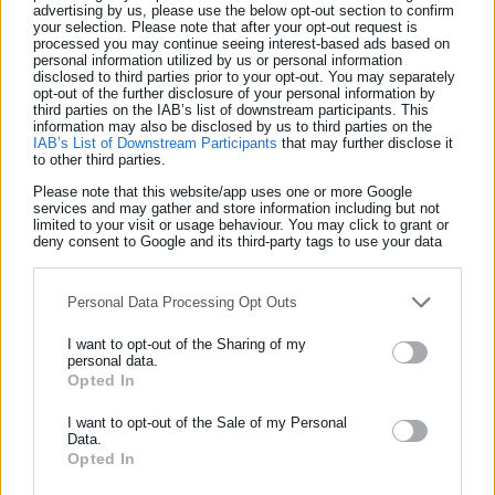
advertising by us, please use the below opt-out section to confirm
your selection. Please note that after your opt-out request is
processed you may continue seeing interest-based ads based on
Προσλήψεις δημοσιογράφων στους δήμους (έγγραφα)
personal information utilized by us or personal information
disclosed to third parties prior to your opt-out. You may separately
opt-out of the further disclosure of your personal information by
Ηλεκτρικά αυτοκίνητα σε Δημόσιο και ΟΤΑ (έγγραφα)
third parties on the IAB’s list of downstream participants. This
information may also be disclosed by us to third parties on the
IAB’s List of Downstream Participants
that may further disclose it
Ληξιαρχεία: Σημαντική μείωση προστίμου για εκπρόθεσμες
to other third parties.
δηλώσεις (έγγραφα)
Please note that this website/app uses one or more Google
services and may gather and store information including but not
Συμβασιούχοι: Νόμιμες συμβάσεις & δαπάνες για μισθούς
limited to your visit or usage behaviour. You may click to grant or
deny consent to Google and its third-party tags to use your data
(έγγραφο)
for below specified purposes in below Google consent section.
Ευκολότερα η αλλαγή επωνύμου -Τι προβλέπει νέα διάταξη
Personal Data Processing Opt Outs
(έγγραφο)
I want to opt-out of the Sharing of my
personal data.
Απόκτηση ιθαγένειας: Η κυβέρνηση την δυσκολεύει ακόμη &
Opted In
ΕΓΓΡΑΦΗ NEWSLETTER
για ανάπηρα παιδιά (έγγραφο)
Ενημερωθείτε πρώτοι για ειδήσεις και θέματα από το χώρο της
I want to opt-out of the Sale of my Personal
Data.
Κινητικότητα: Τι αλλάζει -Σύνδεση με προσλήψεις (έγγραφο)
Αυτοδιοίκησης, της δημόσιας διοίκησης, της εργασίας, της
Opted In
ασφάλισης αλλά και γενικότερης επικαιρότητας από την Ελλάδα
Δημόσιο -ΟΤΑ: Αλλαγές στη διαδικασία επιλογής manager