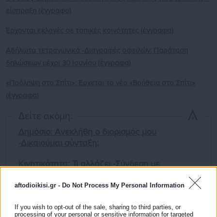
είσπραξη (έγγραφο)
Έρχονται εκλογές σε τοπικές κοινότητες (έγγραφα)
Αδήλωτα τετραγωνικά -Διαγραφές οφειλών: Παράταση
δηλώσεων μέχρι 30 Ιουνίου (έγγραφα)
«Πρόληψη στο Σπίτι»: Έρχεται το νέο «Βοήθεια στο Σπίτι»
(έγγραφα)
Δείτε ακόμη:
Δημόσιο: Ανεκλήθη ο διορισμός μου
-Δικαιούμαι σύνταξη;
Κινητικότητα: Τι αλλάζει -Σύνδεση με
προσλήψεις (έγγραφο)
aftodioikisi.gr -
Do Not Process My Personal Information
If you wish to opt-out of the sale, sharing to third parties, or
processing of your personal or sensitive information for targeted