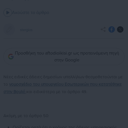
Ακούστε το άρθρο
stergios
Προσθήκη του aftodioikisi.gr ως προτεινόμενη πηγή
στην Google
Νέες ειδικές άδειες δημοσίων υπαλλήλων θεσμοθετούνται με
το
νομοσχέδιο του υπουργείου Εσωτερικών που κατατέθηκε
στην Βουλή
και ειδικότερα με το άρθρο 49.
Ακόμη, με το άρθρο 50:
Ορίζεται ρητά ότι ο χρόνος της άδειας υπηρεσιακής