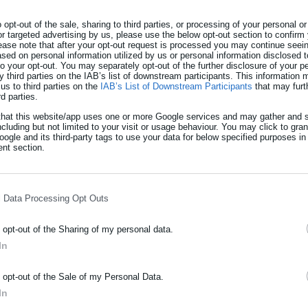
o opt-out of the sale, sharing to third parties, or processing of your personal or
 Επιτροπή Δημόσιας Διοίκησης, Δημόσιας Τάξης και Δικαιοσύνης τ
or targeted advertising by us, please use the below opt-out section to confirm
ου
νομοσχεδίου του υπουργείου Εσωτερικών:
«Στρατηγική
ease note that after your opt-out request is processed you may continue seein
ed on personal information utilized by us or personal information disclosed to
ν Τοπικής Αυτοδιοίκησης, ρύθμιση ζητημάτων αρμοδιότητας
 to your opt-out. You may separately opt-out of the further disclosure of your p
y third parties on the IAB’s list of downstream participants. This information
άξεις». Συγκεκριμένα, στις 10 πμ θα γίνει η ακρόαση φορέων, ενώ
us to third parties on the
IAB’s List of Downstream Participants
that may furt
 επί των άρθρων. Η δεύτερη ανάγνωση του ν/σ θα γίνει την
rd parties.
στην Ολομέλεια της Βουλής την Πέμπτη και να ψηφισθεί είτε την
that this website/app uses one or more Google services and may gather and s
ncluding but not limited to your visit or usage behaviour. You may click to gra
μάδα.
ogle and its third-party tags to use your data for below specified purposes in
nt section.
l Data Processing Opt Outs
o opt-out of the Sharing of my personal data.
In
ΡΑΦΗ NEWSLETTER
o opt-out of the Sale of my Personal Data.
ωθείτε πρώτοι για ειδήσεις και θέματα από το χώρο της Αυτοδιο
In
μόσιας διοίκησης, της εργασίας, της ασφάλισης αλλά και γενικότερ