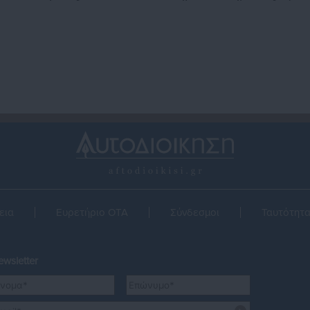
ισηγητής ΝΔ
εια
Ευρετήριο ΟΤΑ
Σύνδεσμοι
Ταυτότητ
wsletter