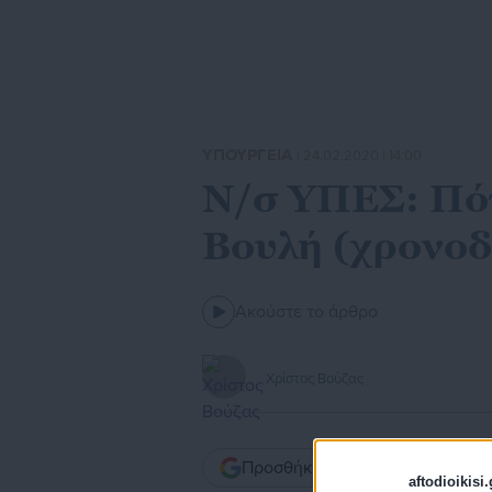
ΥΠΟΥΡΓΕΙΑ
| 24.02.2020 | 14:00
Ν/σ ΥΠΕΣ: Πότ
Βουλή (χρονο
Ακούστε το άρθρο
Χρίστος Βούζας
Προσθήκη του aftodioikisi.gr ω
aftodioikisi.