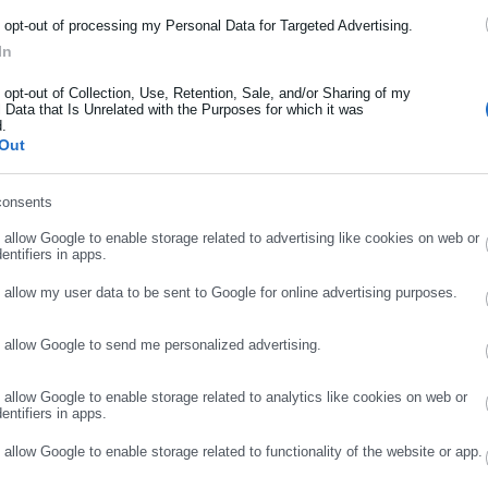
Χρίστος Βούζας
ρότητας από την Ελλάδα και όλο τον κόσμο!
o opt-out of processing my Personal Data for Targeted Advertising.
ήνα. Αποφοίτησε από την ΑΣΟΕΕ (τώρα Οικονομικό Πανεπιστήμιο) και
In
ήρωσε όνομα
πουδές του αποφάσισε να ασχοληθεί με την εξοικονόμηση λέξεων.
o opt-out of Collection, Use, Retention, Sale, and/or Sharing of my
λο το φάσμα των ΜΜΕ (μεταξύ άλλων, Αθηνόραμα, ραδιόφωνο και
Περισσότερα
 Data that Is Unrelated with the Purposes for which it was
4, Flash 96, Βήμα, Καθημερινή, Μεσημβρινή, Αδέσμευτος Τύπος, City
d.
ήρωσε επώνυμο
Out
και στη συνέχεια ως πολιτικός-κοινοβουλευτικός συντάκτης. Το 2008
ΝΟΜΟΣΧΕΔΙΟ,
ΟΛΟΜΕΛΕΙΑ,
ΥΠΕΣ,
ΨΗΦΙΣΗ
, την οποία και διευθύνει μέχρι σήμερα. Στο πλαίσιο αυτό συνεργάστηκε
νώ από το 2018 έως το 2019 παρουσίαζε στον ρ/σ «Αθήνα 984» την
consents
ρωσε email
ς του όταν δεν διαβάζει, δεν ταξιδεύει και δεν συναναστρέφεται με
o allow Google to enable storage related to advertising like cookies on web or
τορίες παίζοντας με τις λέξεις. Απόρροια αυτής της ενασχόλησής του
entifiers in apps.
σεις «Φαρφουλάς» της συλλογής διηγημάτων «Ιστορίες με κακό τέλος».
o allow my user data to be sent to Google for online advertising purposes.
ttps://www.facebook.com/vouzasc
o allow Google to send me personalized advertising.
ΣΥΝΕΧΙΣΤΕ ΣΤΟ WEBSITE
ΕΓΓΡΑΦΗ
o allow Google to enable storage related to analytics like cookies on web or
entifiers in apps.
o allow Google to enable storage related to functionality of the website or app.