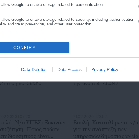
o allow Google to enable storage related to personalization.
o allow Google to enable storage related to security, including authentication
ality and fraud prevention, and other user protection.
.08.2026 | 18:29
05.08.2026 | 16:29
εταφορά μαθητών από τις
Συμβασιούχοι ΕΑΠ: Η
εριφέρειες: Ποιες αλλαγές
διοίκηση κάνει αγώνα
έρνει νέα Υπουργική
δρόμου για να μας
CONFIRM
πόφαση (ΦΕΚ)
απαξιώσει – H καταγγελία
Data Deletion
Data Access
Privacy Policy
.02.2020 | 07:28
21.02.2020 | 23:52
ουλή -Ν/σ ΥΠΕΣ: Ξεκινάει
Βουλή: Κατατέθηκε το ν/σ
 συζήτηση -Ποιος πρώην
για την ανάπτυξη των
υτοδιοικητικός είναι
υπηρεσιών δημόσιας υγεία