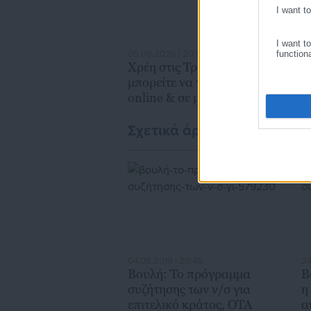
I want t
I want t
function
05.08.2026 | 20:59
05
Χρέη στις Τράπεζες: Έτσι
M
μπορείτε να τα βλέπετε
Π
online & σε μηνιαία βάση
φ
Α
Σχετικά άρθρα
04.08.2019 | 20:45
24
Βουλή: Το πρόγραμμα
Β
συζήτησης των ν/σ για
η
επιτελικό κράτος, ΟΤΑ
α