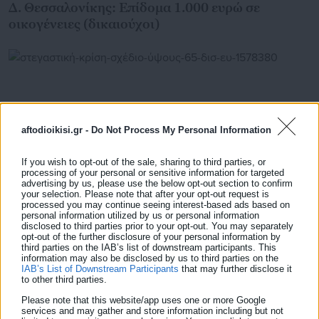
Δ. Θεσσαλονίκης: Επίδομα 1.000 ευρώ σε
οικογένειες (δικαιούχοι)
aftodioikisi.gr -
Do Not Process My Personal Information
If you wish to opt-out of the sale, sharing to third parties, or
processing of your personal or sensitive information for targeted
advertising by us, please use the below opt-out section to confirm
your selection. Please note that after your opt-out request is
processed you may continue seeing interest-based ads based on
personal information utilized by us or personal information
disclosed to third parties prior to your opt-out. You may separately
26.06.2026 | 22:38
opt-out of the further disclosure of your personal information by
Στεγαστική κρίση: Σχέδιο ύψους 6,5 δισ. ευρώ για
third parties on the IAB’s list of downstream participants. This
αύξηση νέων κατοικιών
information may also be disclosed by us to third parties on the
IAB’s List of Downstream Participants
that may further disclose it
to other third parties.
Please note that this website/app uses one or more Google
services and may gather and store information including but not
Τελευταία νέα
Δημοφιλή