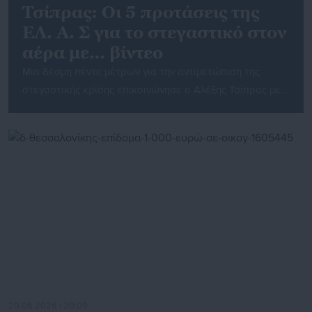
Τσίπρας: Oι 5 προτάσεις της
ΕΛ. Α. Σ για το στεγαστικό στον
αέρα με… βίντεο
Μια δέσμη πέντε μέτρων για την αντιμετώπιση της
στεγαστικής κρίσης επικοινώνησε ο Αλέξης Τσίπρας με
βίντεο που ανέβασε στα social media με το οποίο
εισάγει στην πολιτική επικοινωνιακή του πολιτική το..
.χαρτί της άμεσης επικοινωνίας με τους πολίτες.
Σημειώνει δε πως υλοποιεί τη δέσμευσή του να δώσει
μεγαλύτερο βήμα στους πολίτες, απαντώντας σε
ερωτήματα που […]
29.06.2026 | 20:09