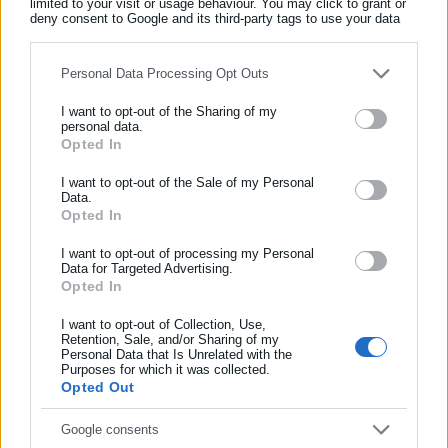
limited to your visit or usage behaviour. You may click to grant or
Όλα τα νέα
deny consent to Google and its third-party tags to use your data
for below specified purposes in below Google consent section.
Personal Data Processing Opt Outs
Περισσότερα άρθρα
I want to opt-out of the Sharing of my
personal data.
Opted In
ΕΓΓΡΑΦΗ NEWSLETTER
Ενημερωθείτε πρώτοι για ειδήσεις και θέματα από το χώρο της
I want to opt-out of the Sale of my Personal
Data.
Αυτοδιοίκησης, της δημόσιας διοίκησης, της εργασίας, της
Opted In
ασφάλισης αλλά και γενικότερης επικαιρότητας από την Ελλάδα
και όλο τον κόσμο!
I want to opt-out of processing my Personal
Data for Targeted Advertising.
Opted In
Συμπλήρωσε όνομα
25.06.2026 | 16:58
03.06.2026 | 16:47
Δημόσια διαβούλευση του
ΠΑΝΣΥΠΟ: Προτείνει
10ετούς σχεδίου στεγαστικής
σύσταση ΝΠΔΔ για την
I want to opt-out of Collection, Use,
Retention, Sale, and/or Sharing of my
κρίσης- Τι λένε ΠΑΝΣΥΠΟ
στεγαστική κρίση- Πώς θα
Personal Data that Is Unrelated with the
Συμπλήρωσε επώνυμο
και ΠΟΜΙΔΑ
λειτουργεί
Purposes for which it was collected.
Opted Out
Συμπλήρωσε email
Google consents