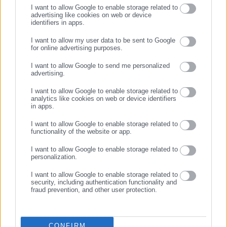
I want to allow Google to enable storage related to
advertising like cookies on web or device
identifiers in apps.
03.06.2026 | 11:22
30.05.2026 | 09:47
Καταγγελία: Πάνω από 150
Ακίνητα: Έρχεται νέο
I want to allow my user data to be sent to Google
κατοικίες του ΟΕΚ
πρόγραμμα Σπίτι μου – Τι θα
for online advertising purposes.
ΣΥΝΕΧΙΣΤΕ ΣΤΟ WEBSITE
παραμένουν κλειστές
γίνει με το «Ανακαινίζω»
I want to allow Google to send me personalized
advertising.
ΕΓΓΡΑΦΗ
I want to allow Google to enable storage related to
analytics like cookies on web or device identifiers
in apps.
I want to allow Google to enable storage related to
functionality of the website or app.
11.03.2026 | 16:48
19.01.2026 | 11:50
Στεγαστική κρίση: Ξένοι
Νέα έρευνα: Η Στεγαστική
I want to allow Google to enable storage related to
αγοραστές και κρατική
Πολιτική στην Ελλάδα
personalization.
ανεπάρκεια βασικοί λόγοι
(έγγραφο)
I want to allow Google to enable storage related to
αύξησης τιμών
security, including authentication functionality and
fraud prevention, and other user protection.
CONFIRM