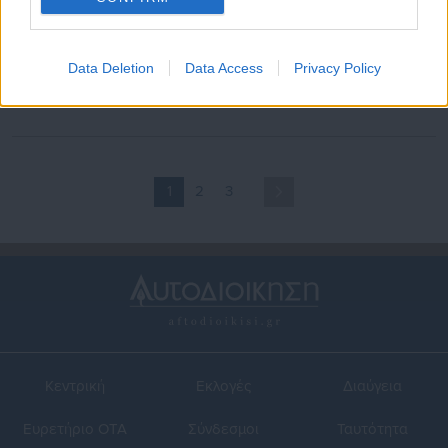
10.01.2026 | 20:57
02.12.2025 | 16:57
Νέο πρόγραμμα
ΣΥΡΙΖΑ: «Η στεγαστική
Data Deletion
Data Access
Privacy Policy
«Ανακαινίζω» 2026: Ποιοι
κρίση δεν έπεσε από τον
δικαιούνται έως 36.000 ευρώ
ουρανό»
1
2
3
Κεντρική
Εκλογές
Διαύγεια
Ευρετήριο ΟΤΑ
Σύνδεσμοι
Ταυτότητα