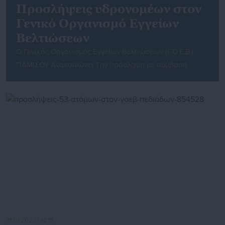
Προσλήψεις υδρονομέων στον
Γενικό Οργανισμό Εγγείων
Βελτιώσεων
Ο Γενικός Οργανισμός Εγγείων Βελτιώσεων (Γ.Ο.Ε.Β.)
ΠΑΜΙΣΟΥ Ανακοινώνει Την πρόσληψη με σύμβαση
εργασίας Ιδιωτικού Δικαίου Ορισμένου Χρόνου
διάρκειας: α) έξι μηνών (6) , συνολικά τριών υδρονομέων
(3) για την τρέχουσα αρδευτική περίοδο. β) έξι μηνών
ενός εργάτη γενικών καθηκόντων (1) για την τρέχουσα
αρδευτική περίοδο. γ) οκτώ (8) μηνών ενός (1)
διοικητικού υπαλλήλου Δ.Ε. για […]
31.01.2023 | 14:15