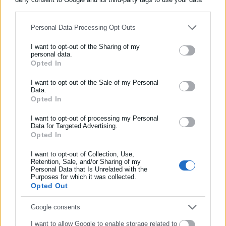
for below specified purposes in below Google consent section.
Όλα τα νέα
Personal Data Processing Opt Outs
I want to opt-out of the Sharing of my
Περισσότερα άρθρα
personal data.
Opted In
ΕΓΓΡΑΦΗ NEWSLETTER
Ενημερωθείτε πρώτοι για ειδήσεις και θέματα από το χώρο της
I want to opt-out of the Sale of my Personal
Data.
Αυτοδιοίκησης, της δημόσιας διοίκησης, της εργασίας, της
Opted In
ασφάλισης αλλά και γενικότερης επικαιρότητας από την Ελλάδα
και όλο τον κόσμο!
I want to opt-out of processing my Personal
Data for Targeted Advertising.
Opted In
Συμπλήρωσε όνομα
13.09.2022 | 14:53
04.07.2022 | 11:23
Προσλήψεις 4 συμβασιούχων
Προσλήψεις 9 ατόμων στον
I want to opt-out of Collection, Use,
Retention, Sale, and/or Sharing of my
στον ΓΟΕΒ
ΓΟΕΒ Πεδιάδων
Personal Data that Is Unrelated with the
Συμπλήρωσε επώνυμο
Θεσσαλονίκης – Λαγκαδά
Purposes for which it was collected.
Opted Out
Συμπλήρωσε email
Google consents
I want to allow Google to enable storage related to