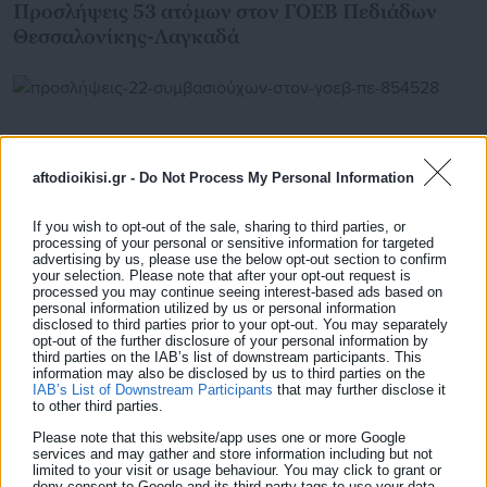
Προσλήψεις 53 ατόμων στον ΓΟΕΒ Πεδιάδων
Θεσσαλονίκης-Λαγκαδά
aftodioikisi.gr -
Do Not Process My Personal Information
If you wish to opt-out of the sale, sharing to third parties, or
processing of your personal or sensitive information for targeted
advertising by us, please use the below opt-out section to confirm
your selection. Please note that after your opt-out request is
processed you may continue seeing interest-based ads based on
personal information utilized by us or personal information
disclosed to third parties prior to your opt-out. You may separately
opt-out of the further disclosure of your personal information by
02.11.2022 | 15:45
third parties on the IAB’s list of downstream participants. This
Προσλήψεις 22 συμβασιούχων στον ΓΟΕΒ
information may also be disclosed by us to third parties on the
IAB’s List of Downstream Participants
that may further disclose it
Πεδιάδων Θεσσαλονίκης-Λαγκαδά
to other third parties.
Please note that this website/app uses one or more Google
services and may gather and store information including but not
limited to your visit or usage behaviour. You may click to grant or
Τελευταία νέα
Δημοφιλή
deny consent to Google and its third-party tags to use your data