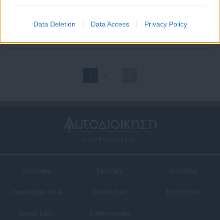
28.03.2019 | 14:29
04.02.2019 | 14:55
Προσλήψεις 78 ατόμων στον
Προσλήψεις 41 ατόμων στον
Γενικό Οργανισμό Εγγείων
ΓΟΕΒ
Data Deletion
Data Access
Privacy Policy
Βελτιώσεων
1
2
Κεντρική
Εκλογές
Διαύγεια
Ευρετήριο ΟΤΑ
Σύνδεσμοι
Ταυτότητα
Διαφήμιση
Επικοινωνία