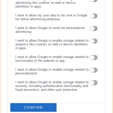
advertising like cookies on web or device
identifiers in apps.
03.02.2020 | 13:48
24.01.2020 | 13:42
I want to allow my user data to be sent to Google
ΑΣΕΠ: Προσλήψεις 22
Προσλήψεις 45 ατόμων στον
for online advertising purposes.
ΣΥΝΕΧΙΣΤΕ ΣΤΟ WEBSITE
ατόμων στον ΓΟΕΒ
ΓΟΕΒ (προκήρυξη)
I want to allow Google to send me personalized
advertising.
ΕΓΓΡΑΦΗ
I want to allow Google to enable storage related to
analytics like cookies on web or device identifiers
in apps.
I want to allow Google to enable storage related to
functionality of the website or app.
22.11.2019 | 13:59
09.05.2019 | 13:04
Προσλήψεις 22 ατόμων στον
Προσλήψεις 16 ατόμων στον
I want to allow Google to enable storage related to
ΓΟΕΒ
ΓΟΕΒ
personalization.
I want to allow Google to enable storage related to
security, including authentication functionality and
fraud prevention, and other user protection.
CONFIRM