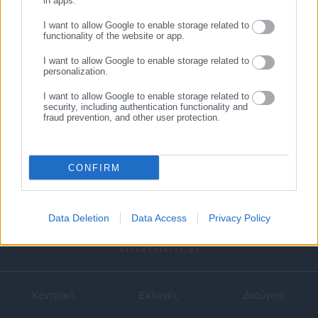
in apps.
I want to allow Google to enable storage related to
functionality of the website or app.
I want to allow Google to enable storage related to
12.11.2018 | 15:30
19.03.2018 | 14:40
personalization.
Προσλήψεις 16 ατόμων στον
Προσλήψεις 124 ατόμων στο
ΓΟΕΒ
Γενικό Οργανισμό Εγγείων
I want to allow Google to enable storage related to
Βελτιώσεων
security, including authentication functionality and
fraud prevention, and other user protection.
CONFIRM
Data Deletion
Data Access
Privacy Policy
Κεντρική
Εκλογές
Διαύγεια