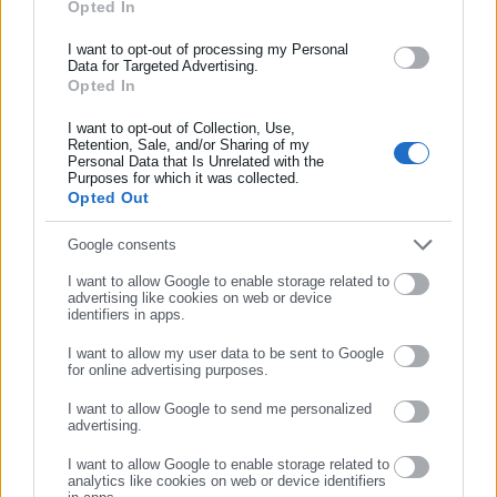
Opted In
ασφάλισης αλλά και γενικότερης επικαιρότητας από την Ελλάδα
και όλο τον κόσμο!
I want to opt-out of processing my Personal
Data for Targeted Advertising.
Opted In
Συμπλήρωσε όνομα
Προτεινόμενα άρθρα
I want to opt-out of Collection, Use,
Retention, Sale, and/or Sharing of my
Personal Data that Is Unrelated with the
Συμπλήρωσε επώνυμο
Purposes for which it was collected.
Opted Out
Συμπλήρωσε email
Google consents
I want to allow Google to enable storage related to
07.08.2026 | 16:17
07.08.2026 | 16:02
advertising like cookies on web or device
Πρόστιμο 1.000 ευρώ σε
Πληθωρισμός: Αυξήσεις
identifiers in apps.
κατάστημα «IL TOTO»
«φωτιά» σε καύσιμα και
τρόφιμα
I want to allow my user data to be sent to Google
for online advertising purposes.
ΣΥΝΕΧΙΣΤΕ ΣΤΟ WEBSITE
Σχετικά άρθρα
I want to allow Google to send me personalized
advertising.
ΕΓΓΡΑΦΗ
I want to allow Google to enable storage related to
analytics like cookies on web or device identifiers