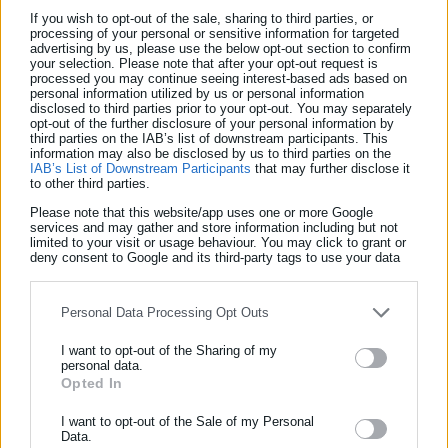
If you wish to opt-out of the sale, sharing to third parties, or
processing of your personal or sensitive information for targeted
advertising by us, please use the below opt-out section to confirm
your selection. Please note that after your opt-out request is
processed you may continue seeing interest-based ads based on
personal information utilized by us or personal information
disclosed to third parties prior to your opt-out. You may separately
opt-out of the further disclosure of your personal information by
third parties on the IAB’s list of downstream participants. This
information may also be disclosed by us to third parties on the
IAB’s List of Downstream Participants
that may further disclose it
to other third parties.
Νικολέτα Αρκολάκη
Please note that this website/app uses one or more Google
Η Νικολέτα Αρκολάκη εργάζεται στο aftodioikisi.gr από το
services and may gather and store information including but not
limited to your visit or usage behaviour. You may click to grant or
2011. Έχει τεράστια εμπειρία στη ροή ειδήσεων και
deny consent to Google and its third-party tags to use your data
εξειδίκευση στα θέματα των προσλήψεων. Είναι απόφοιτη
for below specified purposes in below Google consent section.
του Τμήματος Περιβάλλοντος του Πανεπιστημίου Αιγαίου.
Personal Data Processing Opt Outs
Tags:
ΓΟΕΒ,
ΘΕΣΕΙΣ ΕΡΓΑΣΙΑΣ,
ΠΡΟΚΗΡΥΞΕΙΣ
I want to opt-out of the Sharing of my
personal data.
Opted In
ΕΓΓΡΑΦΗ NEWSLETTER
Ενημερωθείτε πρώτοι για ειδήσεις και θέματα από το χώρο της
I want to opt-out of the Sale of my Personal
Τελευταία νέα
Δημοφιλή
Data.
Αυτοδιοίκησης, της δημόσιας διοίκησης, της εργασίας, της
Όλα τα νέα