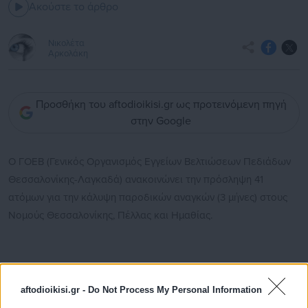
Ακούστε το άρθρο
Νικολέτα
Αρκολάκη
Προσθήκη του aftodioikisi.gr ως προτεινόμενη πηγή
στην Google
O ΓΟΕΒ (Γενικός Οργανισμός Εγγείων Βελτιώσεων Πεδιάδων
Θεσσαλονίκης-Λαγκαδά) ανακοινώνει την πρόσληψη 41
ατόμων για την κάλυψη παροδικών αναγκών (3 μήνες) στους
Νομούς Θεσσαλονίκης, Πέλλας και Ημαθίας.
Δείτε την προκήρυξη
εδώ
.
aftodioikisi.gr -
Do Not Process My Personal Information