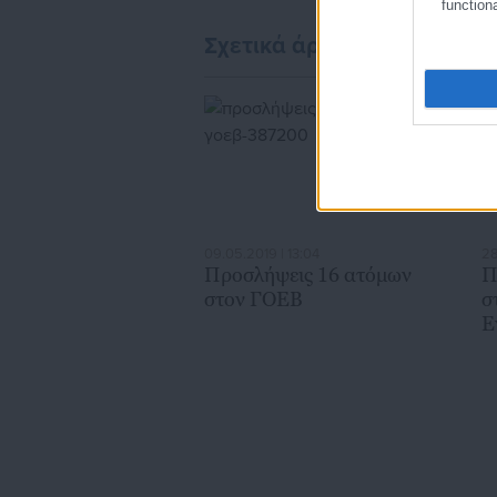
function
Σχετικά άρθρα
09.05.2019 | 13:04
28
Προσλήψεις 16 ατόμων
Π
στον ΓΟΕΒ
σ
Ε