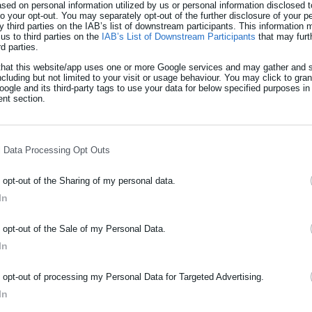
ed on personal information utilized by us or personal information disclosed to
βαση ΙΔΟΧ διάρκειας 3 μηνών.
 to your opt-out. You may separately opt-out of the further disclosure of your p
y third parties on the IAB’s list of downstream participants. This information
us to third parties on the
IAB’s List of Downstream Participants
that may furt
rd parties.
that this website/app uses one or more Google services and may gather and s
ncluding but not limited to your visit or usage behaviour. You may click to gra
ogle and its third-party tags to use your data for below specified purposes in
nt section.
l Data Processing Opt Outs
o opt-out of the Sharing of my personal data.
In
Νικολέτα Αρκολάκη
ΡΑΦΗ NEWSLETTER
o opt-out of the Sale of my Personal Data.
Έχει τεράστια εμπειρία στη ροή ειδήσεων και
ωθείτε πρώτοι για ειδήσεις και θέματα από το χώρο της Αυτοδιο
In
εων. Είναι απόφοιτη του Τμήματος Περιβάλλοντος του Πανεπιστημίου
μόσιας διοίκησης, της εργασίας, της ασφάλισης αλλά και γενικότερ
Αιγαίου.
Περισσότερα
ρότητας από την Ελλάδα και όλο τον κόσμο!
o opt-out of processing my Personal Data for Targeted Advertising.
In
ήρωσε όνομα
ΗΡΥΞΕΙΣ