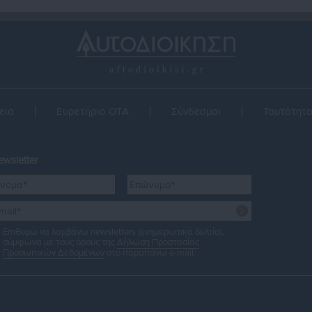
εια
Ευρετήριο ΟΤΑ
Σύνδεσμοι
Ταυτότητ
wsletter
Επιθυμώ να λαμβάνω newsletters (ενημερωτικά δελτία),
σύμφωνα με τους όρους της
Δήλωση Προστασίας
Προσωπικών Δεδομένων
στο παραπάνω e-mail.