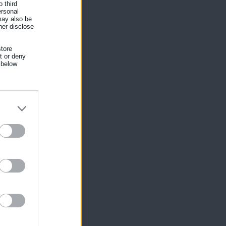
 third
ersonal
 may also be
her disclose
tore
nt or deny
 below
ίκησης,
ης