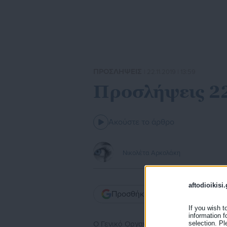
ΠΡΟΣΛΗΨΕΙΣ
| 22.11.2019 | 13:59
Προσλήψεις 2
Ακούστε το άρθρο
Νικολέτα Αρκολάκη
aftodioikisi.
Προσθήκη του aftodioikisi.gr ω
If you wish t
information f
selection. Pl
Ο Γενικό Οργανισμός Εγγείων Βελτιώσ