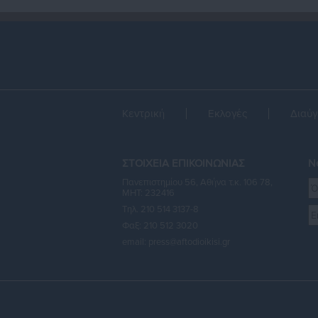
Κεντρική
Εκλογές
Διαύγ
ΣΤΟΙΧΕΙΑ ΕΠΙΚΟΙΝΩΝΙΑΣ
Ne
Πανεπιστημίου 56, Αθήνα τ.κ. 106 78,
ΜΗΤ: 232416
Τηλ. 210 514 3137-8
Φαξ: 210 512 3020
email:
press@aftodioikisi.gr