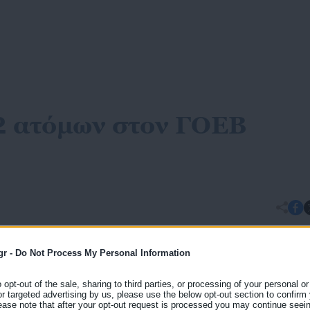
2 ατόμων στον ΓΟΕΒ
gr -
Do Not Process My Personal Information
ς προτεινόμενη πηγή στην Google
o opt-out of the sale, sharing to third parties, or processing of your personal or
or targeted advertising by us, please use the below opt-out section to confirm
ease note that after your opt-out request is processed you may continue seein
εων (ΓΟΕΒ) ανακοινώνει τη πρόσληψη 22 ατόμων για την κάλυψη