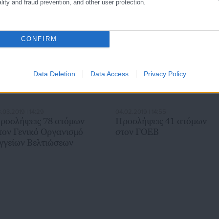
ality and fraud prevention, and other user protection.
προέλευσή της
CONFIRM
Data Deletion
Data Access
Privacy Policy
.03.2019 | 14:29
04.02.2019 | 14:55
ροσλήψεις 78 ατόμων
Προσλήψεις 41 ατόμων
τον Γενικό Οργανισμό
στον ΓΟΕΒ
γγείων Βελτιώσεων