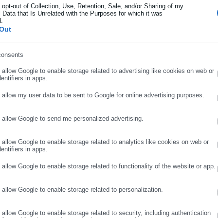
o opt-out of Collection, Use, Retention, Sale, and/or Sharing of my
 Data that Is Unrelated with the Purposes for which it was
d.
ήρωσε επώνυμο
Out
consents
ρωσε email
o allow Google to enable storage related to advertising like cookies on web or
entifiers in apps.
o allow my user data to be sent to Google for online advertising purposes.
o allow Google to send me personalized advertising.
ΣΥΝΕΧΙΣΤΕ ΣΤΟ WEBSITE
ΕΓΓΡΑΦΗ
o allow Google to enable storage related to analytics like cookies on web or
entifiers in apps.
o allow Google to enable storage related to functionality of the website or app.
.08.2026 | 21:22
07.08.2026 | 20:24
o allow Google to enable storage related to personalization.
ΠΕΣ: Αγοράζει χαρτί και
Φωτιά στο Στεφάνι
ακέλους ενόψει εκλογών
Κορινθίας- Αποκάλυψη
o allow Google to enable storage related to security, including authentication
αντιδημάρχου για την