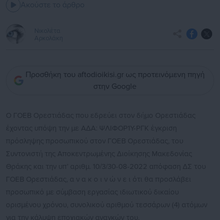
Ακούστε το άρθρο
Νικολέτα
Αρκολάκη
Προσθήκη του aftodioikisi.gr ως προτεινόμενη πηγή
στην Google
Ο ΓΟΕΒ Ορεστιάδας που εδρεύει στον δήμο Ορεστιάδας
έχοντας υπόψη την με ΑΔΑ: ΨΛΙΦΟΡ1Υ-ΡΓΚ έγκριση
πρόσληψης προσωπικού στον ΓΟΕΒ Ορεστιάδας, του
Συντονιστή της Αποκεντρωμένης Διοίκησης Μακεδονίας
Θράκης και την υπ’ αριθμ. 10/3/30-08-2022 απόφαση ΔΣ του
ΓΟΕΒ Ορεστιάδας, α ν α κ ο ι ν ώ ν ε ι ότι θα προσλάβει
προσωπικό με σύμβαση εργασίας ιδιωτικού δικαίου
ορισμένου χρόνου, συνολικού αριθμού τεσσάρων (4) ατόμων
για την κάλυψη εποχιακών αναγκών του.