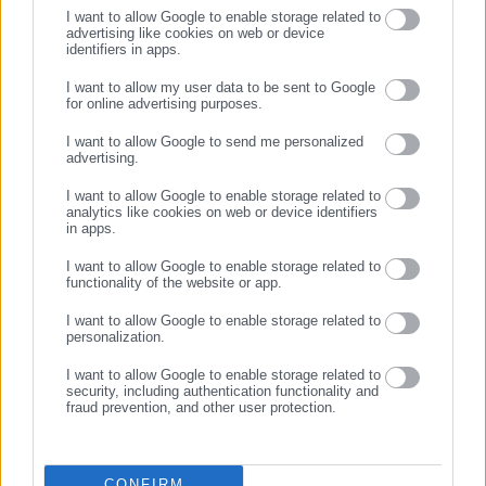
I want to allow Google to enable storage related to
advertising like cookies on web or device
identifiers in apps.
I want to allow my user data to be sent to Google
for online advertising purposes.
ΣΥΝΕΧΙΣΤΕ ΣΤΟ WEBSITE
I want to allow Google to send me personalized
advertising.
ΕΓΓΡΑΦΗ
Νικολέτα Αρκολάκη
I want to allow Google to enable storage related to
Η Νικολέτα Αρκολάκη εργάζεται στο aftodioikisi.gr από το
analytics like cookies on web or device identifiers
in apps.
2011. Έχει τεράστια εμπειρία στη ροή ειδήσεων και
εξειδίκευση στα θέματα των προσλήψεων. Είναι απόφοιτη
I want to allow Google to enable storage related to
functionality of the website or app.
του Τμήματος Περιβάλλοντος του Πανεπιστημίου Αιγαίου.
I want to allow Google to enable storage related to
personalization.
Tags:
ΓΟΕΒ,
ΘΕΣΕΙΣ ΕΡΓΑΣΙΑΣ
I want to allow Google to enable storage related to
security, including authentication functionality and
fraud prevention, and other user protection.
Τελευταία νέα
Δημοφιλή
Όλα τα νέα
CONFIRM