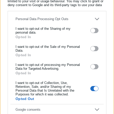
limited to your visit or usage behaviour. You may click to grant or
deny consent to Google and its third-party tags to use your data
for below specified purposes in below Google consent section.
Οι υποψήφιοι δεν πρέπει να έχουν κώλυμα διορισμού.
Personal Data Processing Opt Outs
Για περισσότερες πληροφορίες στο τηλέφωνο 25520-22031
I want to opt-out of the Sharing of my
personal data.
(τμήμα Διοικητικό).
Opted In
ΕΓΓΡΑΦΗ NEWSLETTER
Ενημερωθείτε πρώτοι για ειδήσεις και θέματα από το χώρο της
I want to opt-out of the Sale of my Personal
Data.
Αυτοδιοίκησης, της δημόσιας διοίκησης, της εργασίας, της
Opted In
ασφάλισης αλλά και γενικότερης επικαιρότητας από την Ελλάδα
Ο αριθμός κατά ειδικότητα του εποχιακού προσωπικού που
και όλο τον κόσμο!
I want to opt-out of processing my Personal
θα προσληφθεί είναι:
Data for Targeted Advertising.
Opted In
Συμπλήρωσε όνομα
 3 ΠΕ Μηχανολόγων ή Ηλεκτρολόγων Μηχανικών (μέχρι 8
I want to opt-out of Collection, Use,
μήνες)
Retention, Sale, and/or Sharing of my
Personal Data that Is Unrelated with the
Συμπλήρωσε επώνυμο
 1 ΤΕ Ηλεκτρολόγων Μηχανικών (μέχρι 8 μήνες)
Purposes for which it was collected.
Opted Out
Συμπλήρωσε email
Google consents