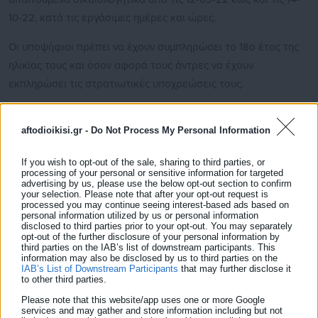
10-22, κατά τις εργάσιμες ημέρες και ώρες.
Οι υποψήφιοι πρέπει να έχουν συμπληρώσει το 18ο έτος της
ηλικίας τους και όσον αφορά τους άντρες να έχουν
εκπληρώσει τις στρατιωτικές υποχρεώσεις τους.
aftodioikisi.gr -
Do Not Process My Personal Information
Να έχουν την υγεία και τη φυσική καταλληλότητα που τους
If you wish to opt-out of the sale, sharing to third parties, or
processing of your personal or sensitive information for targeted
επιτρέπει την εκτέλεση των καθηκόντων της θέσεως που
advertising by us, please use the below opt-out section to confirm
επιλέγουν.
your selection. Please note that after your opt-out request is
processed you may continue seeing interest-based ads based on
personal information utilized by us or personal information
Δείτε ακόμη:
disclosed to third parties prior to your opt-out. You may separately
opt-out of the further disclosure of your personal information by
ΑΣΕΠ-5Ε/2021: Αναρτήθηκαν νέοι προσωρινοί
third parties on the IAB’s list of downstream participants. This
information may also be disclosed by us to third parties on the
πίνακες
IAB’s List of Downstream Participants
that may further disclose it
to other third parties.
Εκατοντάδες θέσεις εργασίας σε ΑΒ
Please note that this website/app uses one or more Google
Βασιλόπουλος, My Market, LIDL
services and may gather and store information including but not