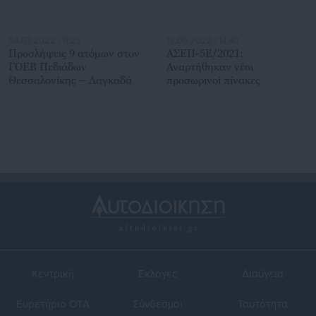
04.07.2022 | 11:23
13.09.2022 | 14:40
Προσλήψεις 9 ατόμων στον
ΑΣΕΠ-5Ε/2021:
ΓΟΕΒ Πεδιάδων
Αναρτήθηκαν νέοι
Θεσσαλονίκης – Λαγκαδά
προσωρινοί πίνακες
Κεντρική
Εκλογές
Διαύγεια
Ευρετήριο ΟΤΑ
Σύνδεσμοι
Ταυτότητα