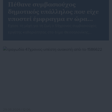
Πέθανε συμβασιούχος
δημοτικός υπάλληλος που είχε
υποστεί έμφραγμα εν ώρα
εργασίας
Εχασε τη μάχη για τη ζωή ο 59χρονος συμβασιούχος
εργάτης καθαριότητας στο δήμο Θεσσαλονίκης,
Καρακκότας Θεόδωρος, ο οποίος είχε υποστεί
έμφραγμα κατά τη διάρκεια της αποκομιδής
απορριμμάτων στο κέντρο της πόλης το βράδυ της
Παρασκευής 22 Μάη. Ο άτυχος εργαζόμενος
νοσηλευόταν στην εντατική του νοσοκομείου
Παπανικολάου και έφυγε από το ζωή το Σάββατο 6
Ιούνη, […]
29.05.2026 | 12:06