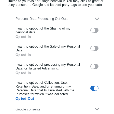
limited to your visit or usage behaviour. You may click to grant or
Όλα τα νέα
deny consent to Google and its third-party tags to use your data
for below specified purposes in below Google consent section.
Personal Data Processing Opt Outs
Περισσότερα άρθρα
I want to opt-out of the Sharing of my
personal data.
Opted In
ΕΓΓΡΑΦΗ NEWSLETTER
Ενημερωθείτε πρώτοι για ειδήσεις και θέματα από το χώρο της
I want to opt-out of the Sale of my Personal
Data.
Αυτοδιοίκησης, της δημόσιας διοίκησης, της εργασίας, της
Opted In
ασφάλισης αλλά και γενικότερης επικαιρότητας από την Ελλάδα
και όλο τον κόσμο!
I want to opt-out of processing my Personal
Data for Targeted Advertising.
Opted In
Συμπλήρωσε όνομα
08.04.2026 | 14:00
02.04.2026 | 19:32
Δήμαρχος μπήκε στο
Εμφραγμα υπέστη δημοτική
νοσοκομείο – Τι αποκάλυψε
υπάλληλος εν ώρα εργασίας
I want to opt-out of Collection, Use,
Retention, Sale, and/or Sharing of my
στο aftodioikisi.gr
Personal Data that Is Unrelated with the
Συμπλήρωσε επώνυμο
Purposes for which it was collected.
Opted Out
Συμπλήρωσε email
Google consents