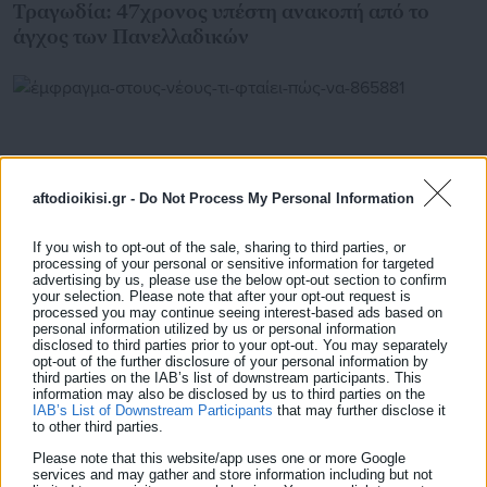
Τραγωδία: 47χρονος υπέστη ανακοπή από το
άγχος των Πανελλαδικών
aftodioikisi.gr -
Do Not Process My Personal Information
If you wish to opt-out of the sale, sharing to third parties, or
processing of your personal or sensitive information for targeted
advertising by us, please use the below opt-out section to confirm
your selection. Please note that after your opt-out request is
processed you may continue seeing interest-based ads based on
personal information utilized by us or personal information
disclosed to third parties prior to your opt-out. You may separately
02.05.2026 | 14:31
opt-out of the further disclosure of your personal information by
Έμφραγμα στους νέους: Τι φταίει & πώς να το
third parties on the IAB’s list of downstream participants. This
προβλέψουμε
information may also be disclosed by us to third parties on the
IAB’s List of Downstream Participants
that may further disclose it
to other third parties.
Please note that this website/app uses one or more Google
services and may gather and store information including but not
Τελευταία νέα
Δημοφιλή