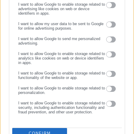
I want to allow Google to enable storage related to
advertising like cookies on web or device
identifiers in apps.
30.01.2026 | 02:00
05.01.2026 | 16:44
Έμφραγμα: Συμπτώματα και
Ματίνα Παγώνη για Γιώργο
I want to allow my user data to be sent to Google
πώς να αντιδράσουμε
Παπαδάκη: «Είχε πάθει
for online advertising purposes.
ΣΥΝΕΧΙΣΤΕ ΣΤΟ WEBSITE
έμφραγμα και στο παρελθόν»
I want to allow Google to send me personalized
advertising.
ΕΓΓΡΑΦΗ
I want to allow Google to enable storage related to
analytics like cookies on web or device identifiers
in apps.
I want to allow Google to enable storage related to
functionality of the website or app.
10.12.2025 | 15:47
05.09.2025 | 10:21
Αγρότης υπέστη έμφραγμα
Έμφραγμα και εγκεφαλικό:
I want to allow Google to enable storage related to
κατά τη διάρκεια καβγά με
Ποιο φάρμακο είναι πιο
personalization.
αστυνομικούς
δραστικό από την ασπιρίνη
I want to allow Google to enable storage related to
security, including authentication functionality and
fraud prevention, and other user protection.
CONFIRM