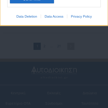
10.08.2025 | 20:00
30.07.2025 | 15:49
Εγκεφαλικό – Έμφραγμα:
Πύργος: Άνδρας υπέστη
Data Deletion
Data Access
Privacy Policy
Όταν η ώρα που πάτε για
έμφραγμα έπειτα από
ύπνο αυξάνει τον κίνδυνο
τσίμπημα σφήκας
1
2
…
21
Κεντρική
Εκλογές
Διαύγεια
Ευρετήριο ΟΤΑ
Σύνδεσμοι
Ταυτότητα