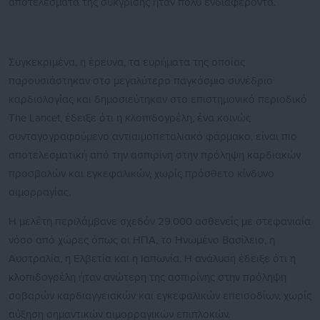
αποτελέσματα της σύκγρισης ήταν πολύ ενδιαφέροντα.
Συγκεκριμένα, η έρευνα, τα ευρήματα της οποίας
παρουσιάστηκαν στο μεγαλύτερο παγκόσμιο συνέδριο
καρδιολογίας και δημοσιεύτηκαν στο επιστημονικό περιοδικό
The Lancet, έδειξε ότι η κλοπιδογρέλη, ένα κοινώς
συνταγογραφούμενο αντιαιμοπεταλιακό φάρμακο, είναι πιο
αποτελεσματική από την ασπιρίνη στην πρόληψη καρδιακών
προσβολών και εγκεφαλικών, χωρίς πρόσθετο κίνδυνο
αιμορραγίας.
Η μελέτη περιλάμβανε σχεδόν 29.000 ασθενείς με στεφανιαία
νόσο από χώρες όπως οι ΗΠΑ, το Ηνωμένο Βασίλειο, η
Αυστραλία, η Ελβετία και η Ιαπωνία. Η ανάλυση έδειξε ότι η
κλοπιδογρέλη ήταν ανώτερη της ασπιρίνης στην πρόληψη
σοβαρών καρδιαγγειακών και εγκεφαλικών επεισοδίων, χωρίς
αύξηση σημαντικών αιμορραγικών επιπλοκών.