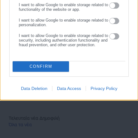
κλινική πρακτική μπορεί να μειώσει σημαντικά τον κίνδυνο
I want to allow Google to enable storage related to
functionality of the website or app.
σοβαρών καρδιαγγειακών επεισοδίων, βελτιώνοντας την
ποιότητα ζωής εκατομμυρίων ασθενών παγκοσμίως. Με
I want to allow Google to enable storage related to
personalization.
περαιτέρω έρευνες και ενημέρωση των κατευθυντήριων
οδηγιών, το φάρμακο αυτό μπορεί να γίνει η νέα πρότυπη
I want to allow Google to enable storage related to
security, including authentication functionality and
θεραπεία πρόληψης καρδιαγγειακών κινδύνων.
fraud prevention, and other user protection.
πηγή: ygeiamou.gr
CONFIRM
Data Deletion
Data Access
Privacy Policy
Tags:
ΑΣΠΙΡΙΝΗ,
ΕΓΚΕΦΑΛΙΚΟ,
ΕΜΦΡΑΓΜΑ
Τελευταία νέα
Δημοφιλή
Όλα τα νέα