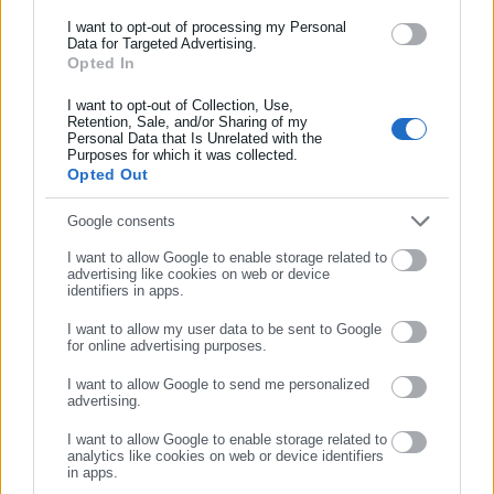
χαμηλού κόστους της, η κλοπιδογρέλη φαίνεται να καθιστά
και όλο τον κόσμο!
I want to opt-out of processing my Personal
Data for Targeted Advertising.
αναγκαίες πιθανές αλλαγές στις παγκόσμιες κατευθυντήριες
Opted In
Συμπλήρωσε όνομα
οδηγίες υγείας. «Η ασπιρίνη είναι ένα κοινώς
συνταγογραφούμενο φάρμακο για την πρόληψη
I want to opt-out of Collection, Use,
Retention, Sale, and/or Sharing of my
επαναλαμβανόμενων καρδιακών προσβολών και
Personal Data that Is Unrelated with the
Συμπλήρωσε επώνυμο
Purposes for which it was collected.
εγκεφαλικών. Η νέα έρευνα δείχνει ότι η κλοπιδογρέλη μπορεί
Opted Out
να είναι πιο αποτελεσματική χωρίς αυξημένο κίνδυνο σοβαρής
αιμορραγίας. Αυτά τα ευρήματα πιθανότατα θα επηρεάσουν
Συμπλήρωσε email
Google consents
τις συνταγογραφήσεις των γιατρών παγκοσμίως» αναφέρει
I want to allow Google to enable storage related to
χαρακτηριστικά ο καθηγητής Bryan Williams από το British
advertising like cookies on web or device
identifiers in apps.
Heart Foundation.
I want to allow my user data to be sent to Google
for online advertising purposes.
ΣΥΝΕΧΙΣΤΕ ΣΤΟ WEBSITE
I want to allow Google to send me personalized
advertising.
ΕΓΓΡΑΦΗ
Η ανακάλυψη της υπεροχής της κλοπιδογρέλης έναντι της
I want to allow Google to enable storage related to
ασπιρίνης σηματοδοτεί μια σημαντική αλλαγή στη θεραπεία
analytics like cookies on web or device identifiers
in apps.
της στεφανιαίας νόσου. Η εφαρμογή της στην καθημερινή