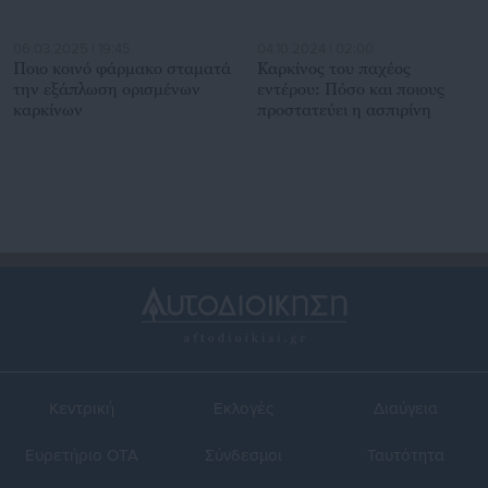
06.03.2025 | 19:45
04.10.2024 | 02:00
Ποιο κοινό φάρμακο σταματά
Καρκίνος του παχέος
την εξάπλωση ορισμένων
εντέρου: Πόσο και ποιους
καρκίνων
προστατεύει η ασπιρίνη
Κεντρική
Εκλογές
Διαύγεια
Ευρετήριο ΟΤΑ
Σύνδεσμοι
Ταυτότητα