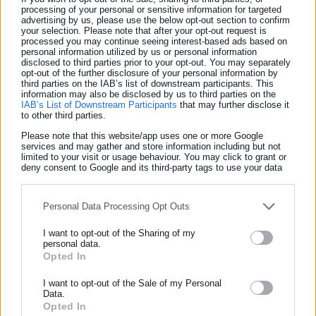
φαρμάκων, καταρρίπτοντας την ανησυχία ότι η κλοπιδογρέλη
processing of your personal or sensitive information for targeted
μπορεί να προκαλεί περισσότερες αιμορραγίες.
advertising by us, please use the below opt-out section to confirm
your selection. Please note that after your opt-out request is
processed you may continue seeing interest-based ads based on
Δείτε ακόμη:
personal information utilized by us or personal information
disclosed to third parties prior to your opt-out. You may separately
Δήμος Αθηναίων: Δωρεάν προληπτικές
opt-out of the further disclosure of your personal information by
third parties on the IAB’s list of downstream participants. This
εξετάσεις τον Σεπτέμβριο
information may also be disclosed by us to third parties on the
IAB’s List of Downstream Participants
that may further disclose it
to other third parties.
ΕΟΦ: Απότομη αύξηση στις πωλήσεις
παράνομων φαρμάκων στην ΕΕ
Please note that this website/app uses one or more Google
services and may gather and store information including but not
limited to your visit or usage behaviour. You may click to grant or
deny consent to Google and its third-party tags to use your data
for below specified purposes in below Google consent section.
Η κλοπιδογρέλη αποδείχθηκε αποτελεσματική ακόμη και σε
ασθενείς με γενετικούς ή κλινικούς παράγοντες που συνήθως
Personal Data Processing Opt Outs
μειώνουν την ανταπόκριση στο φάρμακο. Οι ερευνητές
I want to opt-out of the Sharing of my
τονίζουν ότι η κλοπιδογρέλη θα πρέπει να θεωρείται η
personal data.
Opted In
ΕΓΓΡΑΦΗ NEWSLETTER
προτιμώμενη μακροχρόνια αντιαιμοπεταλιακή θεραπεία για
ασθενείς με στεφανιαία νόσο.
Ενημερωθείτε πρώτοι για ειδήσεις και θέματα από το χώρο της
I want to opt-out of the Sale of my Personal
Data.
Αυτοδιοίκησης, της δημόσιας διοίκησης, της εργασίας, της
Opted In
Λόγω της ευρείας διαθεσιμότητας, της γενικής μορφής και του
ασφάλισης αλλά και γενικότερης επικαιρότητας από την Ελλάδα