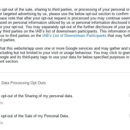
o opt-out of the sale, sharing to third parties, or processing of your personal or
or targeted advertising by us, please use the below opt-out section to confirm
ease note that after your opt-out request is processed you may continue seein
κήσει στην ηγεσία του ΣΥΡΙΖΑ τονίζει με νόημα: «Ο ΣΥΡΙΖΑ ποτέ δ
ed on personal information utilized by us or personal information disclosed to
ή θέσεων, κόμμα δελφίνων ή κληρονόμων. Αυτή άλλωστε ήταν και
 to your opt-out. You may separately opt-out of the further disclosure of your p
y third parties on the IAB’s list of downstream participants. This information
ακά αρχηγοκεντρικά κόμματα, όπου οι αποφάσεις λαμβάνονται απ
us to third parties on the
IAB’s List of Downstream Participants
that may furt
rd parties.
that this website/app uses one or more Google services and may gather and s
ncluding but not limited to your visit or usage behaviour. You may click to gra
ogle and its third-party tags to use your data for below specified purposes in
nt section.
ουανέτα» ο Μπάμπης Παπαδημητρίου
l Data Processing Opt Outs
βάται τη συζήτηση σε βάθος του
o opt-out of the Sharing of my personal data.
In
ΡΑΦΗ NEWSLETTER
o opt-out of the Sale of my Personal Data.
α δεν χωρούν στη συλλογική δουλειά ειδικά μάλιστα σήμερα που 
ωθείτε πρώτοι για ειδήσεις και θέματα από το χώρο της Αυτοδιο
In
διπλή ευθύνη αφενός της δομικής ανασυγκρότησής του και
μόσιας διοίκησης, της εργασίας, της ασφάλισης αλλά και γενικότερ