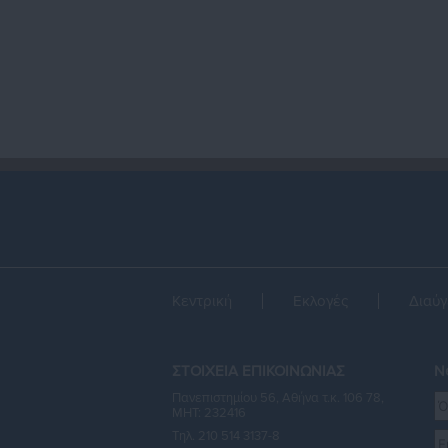
κυβέρνησης
π
δ
Κεντρική
Εκλογές
Διαύγ
ΣΤΟΙΧΕΙΑ ΕΠΙΚΟΙΝΩΝΙΑΣ
Ne
Πανεπιστημίου 56, Αθήνα τ.κ. 106 78,
ΜΗΤ: 232416
Τηλ. 210 514 3137-8