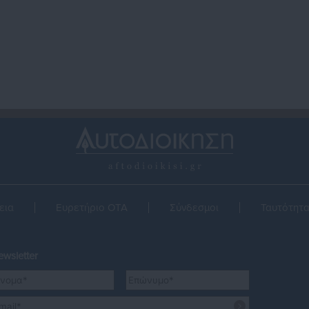
ροανακριτική, ειδικά
αντιπολίτευση
ικαστήρια
εια
Ευρετήριο ΟΤΑ
Σύνδεσμοι
Ταυτότητ
wsletter