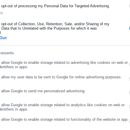
μάτων της κυβέρνησης του ΣΥΡΙΖΑ που επιχειρεί να ακυρώσει η
ρότητας από την Ελλάδα και όλο τον κόσμο!
o opt-out of processing my Personal Data for Targeted Advertising.
ουργούσαμε και λειτουργούμε ανοικτά, συλλογικά, δημοκρατικά,
In
ήρωσε όνομα
τικές μας απόψεις, όμως αυτές είναι και η δύναμή μας. Ο ΣΥΡΙΖΑ
o opt-out of Collection, Use, Retention, Sale, and/or Sharing of my
αριέρα».
 Data that Is Unrelated with the Purposes for which it was
d.
ήρωσε επώνυμο
Out
ως «εν δυνάμει δελφίνο» επισημαίνει: «Όσοι επιδίδονται σε
οι. Δεν γνωρίζουν τη Δούρου αλλά δεν γνωρίζουν και τον ΣΥΡΙΖΑ.
consents
ό παραδοσιακών κομμάτων εξουσίας, με βαρονίες, διαδόχους,
ρωσε email
 ταυτίσει την ύπαρξή τους με την εξουσία. Εμείς είμαστε από
o allow Google to enable storage related to advertising like cookies on web or
entifiers in apps.
o allow my user data to be sent to Google for online advertising purposes.
o allow Google to send me personalized advertising.
ΣΥΝΕΧΙΣΤΕ ΣΤΟ WEBSITE
ΕΓΓΡΑΦΗ
μαστε αποφασισμένοι να στηρίξουμε εκείνους που δεν έχουν φωνή,
o allow Google to enable storage related to analytics like cookies on web or
αλύτερο κάθε μέρα στηριζόμενοι στις δικές τους δυνάμεις. Δεν
entifiers in apps.
ν αυτού του είδους οι δήθεν αναλύσεις. Ένα πράγμα είναι πάντω
o allow Google to enable storage related to functionality of the website or app.
ενημέρωση ούτε την αλήθεια».