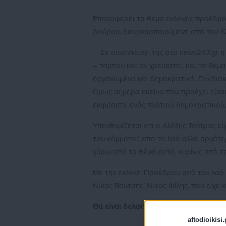
Επαναφέρει το θέμα εκλογής προέδρο
Δούρου, διαφοροποιούμενη από τον Αλέ
Σε συνέντευξή της στο news24.7.gr η
– ταμπού και αν χρειαστεί, και το θέ
οργανωμένα και δημοκρατικά. Γονιδια
Όμως σήμερα εκείνο που προέχει είναι
εκφραστή ενός πλατιού δημοκρατικού
Υπενθυμίζεται ότι ο Αλέξης Τσίπρας ε
του κόμματος από το λαό αλλά αργότερ
γύρω από το θέμα αυτό, κυρίως από τη
Με την εκλογή Προέδρου από τον λαό ε
Νίκος Βούτσης, Νίκος Φίλης, που είχε 
Θα είναι δελφίνος;
aftodioikisi.