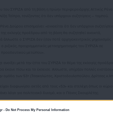
υ του ΣΥΡΙΖΑ από τη βάση η πρώην περιφερειάρχης Αττικής Ρένα
ξη Τσίπρα, τονίζοντας ότι δεν υπάρχουν συζητήσεις – ταμπού.
 Ρένα Δούρου επισημαίνει: «εννοείται ότι δεν υπάρχουν συζητήσει
μα της εκλογής προέδρου από τη βάση θα συζητηθεί ανοικτά,
κά άλλωστε ο ΣΥΡΙΖΑ δεν ήταν ποτέ αρχηγοκεντρικός μηχανισμός.
 ο ριζικός, προγραμματικός μετασχηματισμός του ΣΥΡΙΖΑ σε
, προοδευτικού μετώπου».
ίχε ανοίξει μετά την ήττα του ΣΥΡΙΖΑ το θέμα της εκλογής προέδρ
α έκανε πίσω και το έκλεισε. Αλλωστε, υπήρξαν πολλές ενστάσει
ν ομάδα των 53+ (Τσακαλώτος, Χριστοδουλοπούλου, Δρίτσας κ.λπ.
ίχαν διαφωνήσει εκτός από τους «53» και στελέχη όπως οι κύριο
κάνει λόγο για πολιτειακό δυισμό, και ο Πάνος Σκουρλέτης.
gr -
Do Not Process My Personal Information