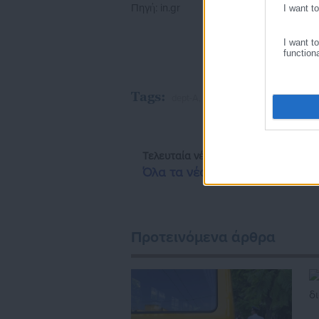
Πηγή: in.gr
I want t
I want t
function
Tags:
dept-A,
ΑΛΕΞΗΣ ΤΣΙΠΡΑΣ,
ΠΡΟΕ
Τελευταία νέα
Δημοφιλή
Όλα τα νέα
Προτεινόμενα άρθρα