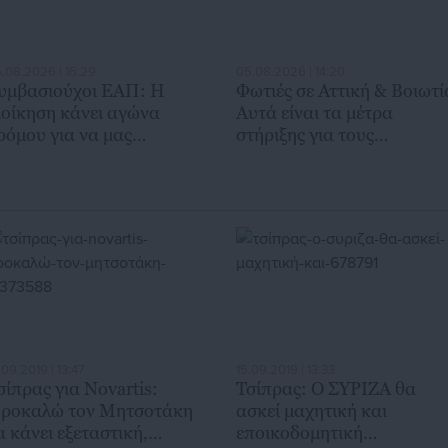
.08.2026 | 16:29
05.08.2026 | 14:20
υμβασιούχοι ΕΑΠ: Η
Φωτιές σε Αττική & Βοιωτί
ιοίκηση κάνει αγώνα
Αυτά είναι τα μέτρα
όμου για να μας
στήριξης για τους
παξιώσει – H καταγγελία
πυρόπληκτους
.09.2019 | 13:47
15.09.2019 | 13:33
σίπρας για Novartis:
Τσίπρας: Ο ΣΥΡΙΖΑ θα
ροκαλώ τον Μητσοτάκη
ασκεί μαχητική και
α κάνει εξεταστική,
εποικοδομητική