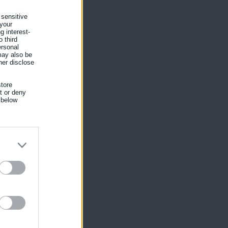
 sensitive
 your
g interest-
εν
 third
ersonal
 may also be
ό
her disclose
tore
nt or deny
 below
ο
ίκησης,
ης