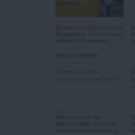
05.08.2026 | 18:29
05
Mεταφορά μαθητών από τις
Σ
Περιφέρειες: Ποιες αλλαγές
δ
φέρνει νέα Υπουργική
δρ
Απόφαση (ΦΕΚ)_
α
Σχετικά άρθρα
15.09.2019 | 13:57
15
Τσίπρας για Μετρό
Τ
Θεσσαλονίκης: Πρέπει να
Π
ανατραπεί η απόφαση της
ν