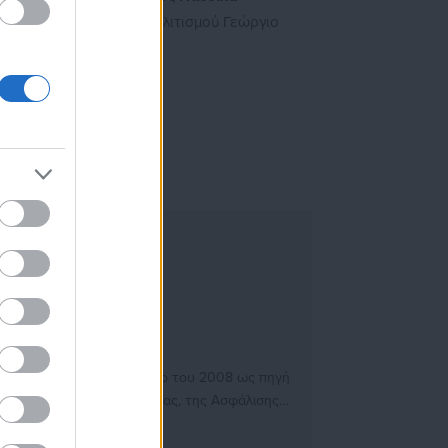
ματέα του Υπουργείου Πολιτισμού Γεώργιο
υ.
ειτουργώντας από τον Απρίλιο του 2008 ως πηγή
ιας Διοίκησης, της Εργασίας, της Ασφάλισης
 μετά την έναρξη της λειτουργίας της τιμήθηκε
τικών, αιρετών της Αυτοδιοίκησης αλλά και