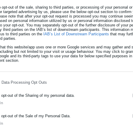
o opt-out of the sale, sharing to third parties, or processing of your personal or
ς "στοχεύουν" Β΄ Πειραιά
or targeted advertising by us, please use the below opt-out section to confirm
ease note that after your opt-out request is processed you may continue seein
ed on personal information utilized by us or personal information disclosed to
τα χρέη του Μ. Περιπάτου, αλλά όχι το δά
 to your opt-out. You may separately opt-out of the further disclosure of your p
y third parties on the IAB’s list of downstream participants. This information
us to third parties on the
IAB’s List of Downstream Participants
that may furt
rd parties.
that this website/app uses one or more Google services and may gather and s
ncluding but not limited to your visit or usage behaviour. You may click to gra
ogle and its third-party tags to use your data for below specified purposes in
dioikisi.gr: Έρευνα για Δήμους και Περιφέρ
nt section.
 και η
Ελίνα Μπαϊρακτάρη
, που είναι μια από τους έξι που συνελ
l Data Processing Opt Outs
ίου Θεόδωρος Αμπατζόγλου μιλώντας στο aftodioikisi.gr
για την 
ς
“είμαστε εν αναμονή ενημέρωσης από την εισαγγελία, ώστε να γ
o opt-out of the Sharing of my personal data.
σίες του δημοσιοϋπαλληλικού Κώδικα”.
In
ΡΑΦΗ NEWSLETTER
o opt-out of the Sale of my Personal Data.
ωθείτε πρώτοι για ειδήσεις και θέματα από το χώρο της Αυτοδιο
In
μόσιας διοίκησης, της εργασίας, της ασφάλισης αλλά και γενικότερ
νη για την υπόθεση του κυκλώματος της πολεοδομίας εμφανίζεται