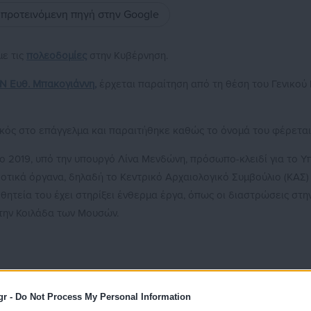
ς προτεινόμενη πηγή στην Google
με τις
πολεοδομίες
στην Κυβέρνηση.
ΕΝ Ευθ. Μπακογιάννη,
έρχεται παραίτηση από τη θέση του Γενικού
νικός στο επάγγελμα και παραιτήθηκε καθώς το όνομά του φέρεται
ο 2019, υπό την υπουργό Λίνα Μενδώνη, πρόσωπο-κλειδί για το Υ
οτικά όργανα, δηλαδή το Κεντρικό Αρχαιολογικό Συμβούλιο (ΚΑΣ
θητεία του έχει στηρίξει ένθερμα έργα, όπως οι διαστρώσεις στ
την Κοιλάδα των Μουσών.
ματέας του Δήμου Αμαρουσίου επί δημαρχίας Γιώργου Πατούλη.
gr -
Do Not Process My Personal Information