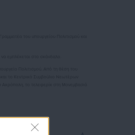
 Γραμματέα του υπουργείου Πολιτισμού και
 να εμπλέκεται στο σκάνδαλο.
πουργείο Πολιτισμού. Από τη θέση του
) και το Κεντρικό Συμβούλιο Νεωτέρων
ην Ακρόπολη, το τελεφερίκ στη Μονεμβασιά