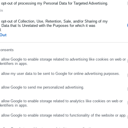
ρότητας από την Ελλάδα και όλο τον κόσμο!
o opt-out of processing my Personal Data for Targeted Advertising.
ουργείο Πολιτισμού και η οποία συνεργάστηκε με τον Γενικό Γραμ
In
ήρωσε όνομα
είνος ασκούσε καθήκοντα Γενικού Γραμματέα στο Δήμο Αμαρουσίο
o opt-out of Collection, Use, Retention, Sale, and/or Sharing of my
 Data that Is Unrelated with the Purposes for which it was
d.
ήρωσε επώνυμο
Out
consents
ρωσε email
o allow Google to enable storage related to advertising like cookies on web or
entifiers in apps.
o allow my user data to be sent to Google for online advertising purposes.
o allow Google to send me personalized advertising.
ΣΥΝΕΧΙΣΤΕ ΣΤΟ WEBSITE
ΕΓΓΡΑΦΗ
Aftodioikisi News
o allow Google to enable storage related to analytics like cookies on web or
entifiers in apps.
ικτυακή πύλη για τους ΟΤΑ, το Δημόσιο και την Εργασία στην Ελλάδα, λ
ης με ειδήσεις και θέματα από το χώρο της Αυτοδιοίκησης, της Δημόσ
o allow Google to enable storage related to functionality of the website or app.
πό την Ελλάδα και όλο τον κόσμο. Τον Μάιο του 2010, μόλις δύο χρόνια
Περισσότερα
τση. Παράλληλα, αποτελεί κόμβο αμφίδρομης επικοινωνίας μεταξύ πολι