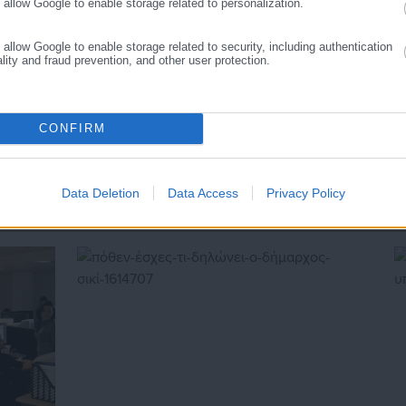
o allow Google to enable storage related to personalization.
και τους εργαζόμενους στο δημόσιο και ιδιωτικό τομέα, ενώ λειτουργεί
ΛΕΟΔΟΜΙΕΣ,
ΣΚΑΝΔΑΛΟ
 και του Κέντρου. Καθημερινά δέχεται εκατοντάδες χιλιάδες επισκέψει
o allow Google to enable storage related to security, including authentication
ality and fraud prevention, and other user protection.
οδιοίκησης, επιχειρηματίες και, κυρίως, πολίτες που ενδιαφέρονται για 
γενικότερα θέματα της επικαιρότητας.
CONFIRM
Data Deletion
Data Access
Privacy Policy