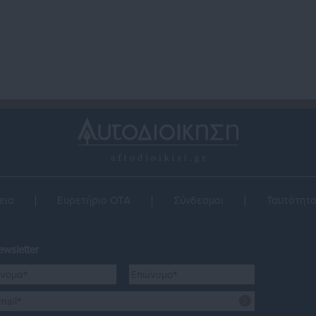
εια
Ευρετήριο ΟΤΑ
Σύνδεσμοι
Ταυτότητ
wsletter