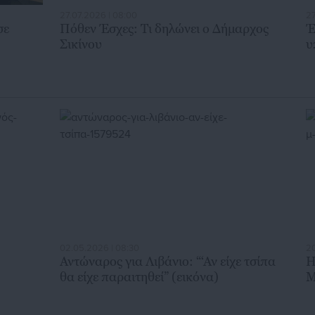
27.07.2026 | 08:00
27
σε
Πόθεν Έσχες: Τι δηλώνει ο Δήμαρχος
Έ
Σικίνου
υ
02.05.2026 | 08:30
20
Αντώναρος για Λιβάνιο: “‘Αν είχε τσίπα
Η
θα είχε παραιτηθεί” (εικόνα)
Μ