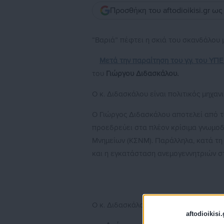
Προσθήκη του aftodioikisi.gr ω
“Βαριά” πέφτει η σκιά του σκανδάλου 
Μετά την παραίτηση του γ.γ. του ΥΠ
του
Γιώργου Διδασκάλου.
Ο κ. Διδασκάλου είναι πολιτικός μηχα
Ο Γιώργος Διδασκάλου αποτελεί από τ
προεδρεύει στα πλέον κρίσιμα γνωμοδ
Μνημείων (ΚΣΝΜ). Παράλληλα, κατά τη 
και η εγκατάσταση ανεμογεννητριών σ
Ο κ. Διδασκάλου υπήρξε Γενικός Γραμ
aftodioikisi.