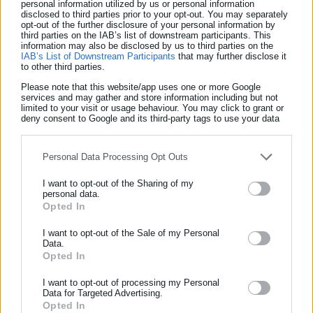
personal information utilized by us or personal information
disclosed to third parties prior to your opt-out. You may separately
opt-out of the further disclosure of your personal information by
third parties on the IAB’s list of downstream participants. This
information may also be disclosed by us to third parties on the
IAB’s List of Downstream Participants
that may further disclose it
to other third parties.
Please note that this website/app uses one or more Google
services and may gather and store information including but not
limited to your visit or usage behaviour. You may click to grant or
deny consent to Google and its third-party tags to use your data
for below specified purposes in below Google consent section.
Personal Data Processing Opt Outs
I want to opt-out of the Sharing of my
personal data.
Opted In
ΕΓΓΡΑΦΗ NEWSLETTER
Ενημερωθείτε πρώτοι για ειδήσεις και θέματα από το χώρο της
I want to opt-out of the Sale of my Personal
Data.
Αυτοδιοίκησης, της δημόσιας διοίκησης, της εργασίας, της
Opted In
ασφάλισης αλλά και γενικότερης επικαιρότητας από την Ελλάδα
και όλο τον κόσμο!
I want to opt-out of processing my Personal
Data for Targeted Advertising.
Opted In
Συμπλήρωσε όνομα