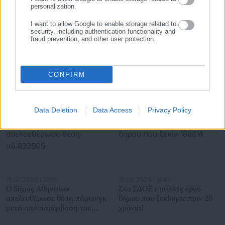
personalization.
I want to allow Google to enable storage related to
security, including authentication functionality and
fraud prevention, and other user protection.
29.07.2026 | 07:40
29.07.2026 | 07:20
Και τρίτος περιφερειάρχης το
Πόθεν Έσχες: Αυτά δηλώνει
σκέφτεται για δήμαρχος
ο Δήμαρχος Σύμης
(φωτο)
CONFIRM
Σχετικά άρθρα
Data Deletion
Data Access
Privacy Policy
18.07.2025 | 21:09
18.06.2025 | 14:43
Ο δήμος Αθηναίων
Στο ΣΔΟΕ ημιτελές έργο
απελευθέρωσε θέση πάρκινγκ
δήμου που ξεκίνησε πριν 20
μετά από παρέμβαση του
χρόνια!
ΣτΠ (έγγραφο)