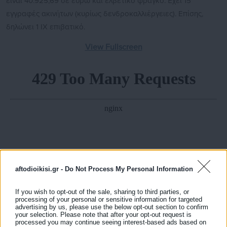
είναι 40.925,69 σε ευρώ και ελβετικό φράγκο. Έχει 15
εγγραφές ακινήτων (κυρίως δενδροκαλλιέργειες). Επίσης,
δηλώνει 1 ΙΧ επιβατικό.
View Fullscreen
aftodioikisi.gr -
Do Not Process My Personal Information
If you wish to opt-out of the sale, sharing to third parties, or
processing of your personal or sensitive information for targeted
advertising by us, please use the below opt-out section to confirm
your selection. Please note that after your opt-out request is
processed you may continue seeing interest-based ads based on