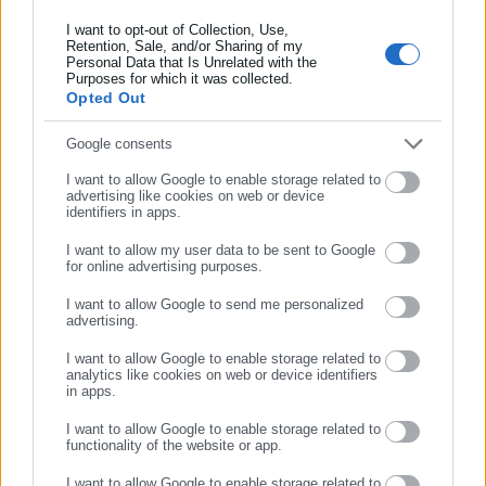
I want to opt-out of Collection, Use,
Retention, Sale, and/or Sharing of my
Personal Data that Is Unrelated with the
Συμπλήρωσε επώνυμο
Purposes for which it was collected.
Opted Out
Συμπλήρωσε email
Google consents
Tags:
proteinomena,
ΔΗΜΑΡΧΟΣ ΝΟΤΙΟΥ ΠΗΛΙΟΥ,
I want to allow Google to enable storage related to
ΠΟΘΕΝ ΕΣΧΕΣ
advertising like cookies on web or device
identifiers in apps.
I want to allow my user data to be sent to Google
for online advertising purposes.
Τελευταία νέα
Δημοφιλή
ΣΥΝΕΧΙΣΤΕ ΣΤΟ WEBSITE
Όλα τα νέα
I want to allow Google to send me personalized
advertising.
ΕΓΓΡΑΦΗ
I want to allow Google to enable storage related to
analytics like cookies on web or device identifiers
Προτεινόμενα άρθρα
in apps.
I want to allow Google to enable storage related to
functionality of the website or app.
I want to allow Google to enable storage related to