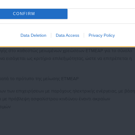
φέρει νέες αυξήσεις στις τιμές των προϊόντων από το 2022.
ου ΕΒΕΑ προκειμένου να αντισταθμιστεί, κατά το δυνατόν, μέρος
CONFIRM
άστημα που επικρατεί η ανισορροπία στην αγορά ηλεκτρικής
Data Deletion
Data Access
Privacy Policy
ΒΕΑ περιλαμβάνουν:
γωγής στο καθεστώς μειωμένων χρεώσεων ΕΤΜΕΑΡ για το σύνολο
να εισάγεται ως κριτήριο επιλεξιμότητας, ώστε να επιτρέπεται η
 κατά το πρότυπο της μείωσης ΕΤΜΕΑΡ
ν των επιχειρήσεων με παρόχους ηλεκτρικής ενέργειας, με βάση
αι με πρόβλεψη ασφαλίστρου κινδύνου έναντι ακραίων
τιμών