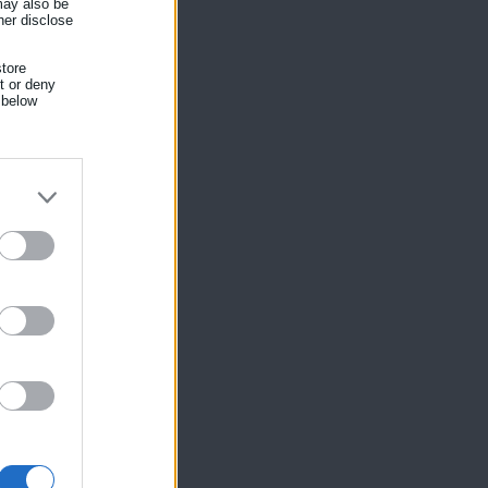
 may also be
her disclose
tore
nt or deny
 below
ς
ίκησης,
ης