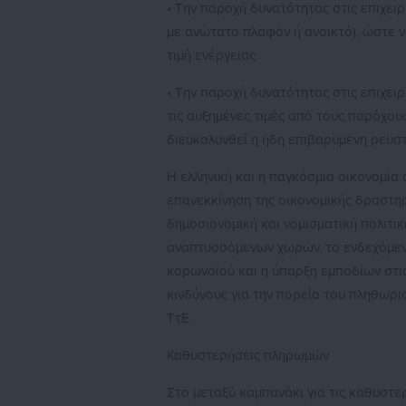
• Την παροχή δυνατότητας στις επιχειρή
με ανώτατο πλαφόν ή ανοικτό), ώστε ν
τιμή ενέργειας
• Την παροχή δυνατότητας στις επιχε
τις αυξημένες τιμές από τους παρόχους
διευκολυνθεί η ήδη επιβαρυμένη ρευσ
Η ελληνική και η παγκόσμια οικονομία
επανεκκίνηση της οικονομικής δραστη
δημοσιονομική και νομισματική πολιτι
αναπτυσσόμενων χωρών, το ενδεχόμενο
κορωνοϊού και η ύπαρξη εμποδίων στι
κινδύνους για την πορεία του πληθωρι
ΤτΕ.
Καθυστερήσεις πληρωμών
Στο μεταξύ καμπανάκι για τις καθυστε