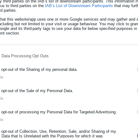
y third parties on the IAB’s list of downstream participants. This information
–εκπτώσεων όπως ισχύει και για τα τιμολόγια Υψηλής Τάσης.
us to third parties on the
IAB’s List of Downstream Participants
that may furt
rd parties.
ς Συστήματος (ρήτρα ΟΤΣ) από το κράτος. Να έχουμε δηλαδή και
that this website/app uses one or more Google services and may gather and s
ncluding but not limited to your visit or usage behaviour. You may click to gra
ριξη όπως σε άλλες τάξεις.
ogle and its third-party tags to use your data for below specified purposes in
nt section.
 & ΕΤΜΕΑΡ και λοιπών φόρων.
 του κόστους ενέργειας για τη βιομηχανία δεν είναι συντεχνιακό
l Data Processing Opt Outs
 κ. Δημήτρης Μαθιός, αφορά τη διατήρηση της θετικής αναπτυξιακή
τικότητα και τις εξαγωγές της χώρας, αφορά την απασχόληση,
o opt-out of the Sharing of my personal data.
ός πληθωριστικού κύκλου που θα είχε ολέθριες οικονομικές και
In
ΡΑΦΗ NEWSLETTER
o opt-out of the Sale of my Personal Data.
ωθείτε πρώτοι για ειδήσεις και θέματα από το χώρο της Αυτοδιο
In
μόσιας διοίκησης, της εργασίας, της ασφάλισης αλλά και γενικότερ
ρότητας από την Ελλάδα και όλο τον κόσμο!
o opt-out of processing my Personal Data for Targeted Advertising.
ανάπτυξης ο τουρισμός – Οι εκτιμήσεις
In
ήρωσε όνομα
άς για το «βαρόμετρο» του πληθωρισμού
o opt-out of Collection, Use, Retention, Sale, and/or Sharing of my
 Data that Is Unrelated with the Purposes for which it was