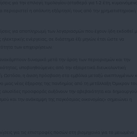
σεις για την επιλογή τιμολογίου (σταθερό για 1-2 έτη, κυμαινόμεν
α περιοριστεί η απόλυτη εξάρτησή τους από την χρηματιστηριακή
ιρήσεις για αποπληρωμή των λογαριασμών που έχουν ήδη εκδοθεί 
 ηλεκτρικής ενέργειας, σε διάστημα έξι μηνών, έτσι ώστε να
τότητα των επιχειρήσεων.
 ανακάμπτουν δυναμικά μετά την άρση των περιορισμών και την
ριότητας, υποβοηθούμενες από την εξαιρετικά διευκολυντική
κή. Ωστόσο, η άνιση πρόσβαση στα εμβόλια μεταξύ ανεπτυγμένων κ
 μιας νέας έξαρσης της πανδημίας από τη μετάλλαξη Όμικρον το
ς αλυσίδες προσφοράς αυξάνουν την αβεβαιότητα και δημιουργού
σμού και την ανάκαμψη της παγκόσμιας οικονομίας» σημειώνει η
ρήσεις για τις επιστροφές ποσών στη βιομηχανία για το μειωμένο