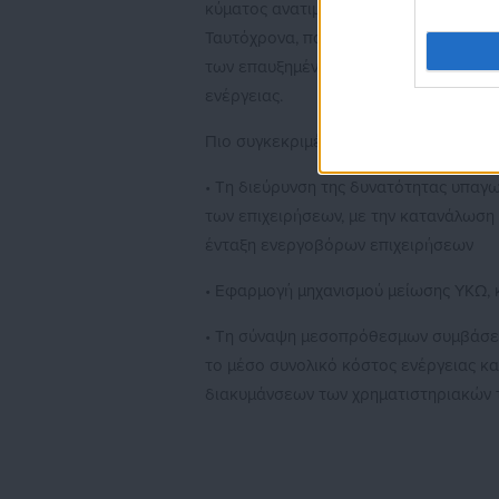
κύματος ανατιμήσεων ενδέχεται να επι
Ταυτόχρονα, παρέθεσε τις προτάσεις τ
των επαυξημένων χρεώσεων, για το δι
ενέργειας.
Πιο συγκεκριμένα, οι προτάσεις του Ε
• Τη διεύρυνση της δυνατότητας υπα
των επιχειρήσεων, με την κατανάλωση 
ένταξη ενεργοβόρων επιχειρήσεων
• Εφαρμογή μηχανισμού μείωσης ΥΚΩ,
• Τη σύναψη μεσοπρόθεσμων συμβάσεω
το μέσο συνολικό κόστος ενέργειας κ
διακυμάνσεων των χρηματιστηριακών 