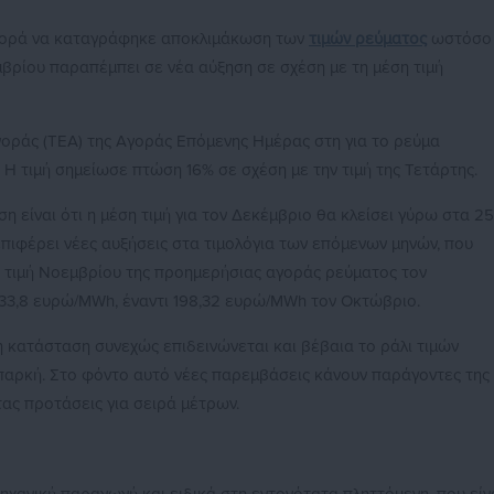
γορά να καταγράφηκε αποκλιμάκωση των
τιμών ρεύματος
ωστόσο
εμβρίου παραπέμπει σε νέα αύξηση σε σχέση με τη μέση τιμή
γοράς (ΤΕΑ) της Αγοράς Επόμενης Ημέρας στη για το ρεύμα
Η τιμή σημείωσε πτώση 16% σε σχέση με την τιμή της Τετάρτης.
η είναι ότι η μέση τιμή για τον Δεκέμβριο θα κλείσει γύρω στα 2
επιφέρει νέες αυξήσεις στα τιμολόγια των επόμενων μηνών, που
η τιμή Νοεμβρίου της προημερήσιας αγοράς ρεύματος τον
3,8 ευρώ/MWh, έναντι 198,32 ευρώ/MWh τον Οκτώβριο.
 κατάσταση συνεχώς επιδεινώνεται και βέβαια το ράλι τιμών
παρκή. Στο φόντο αυτό νέες παρεμβάσεις κάνουν παράγοντες της
τας προτάσεις για σειρά μέτρων.