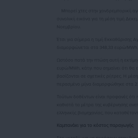
Μπορεί χτες στην χονδρεμπορική α
συνολική εικόνα για τη μέση τιμή Δεκ
Νοεμβρίου.
Έτσι για σήμερα η τιμή Εκκαθάρισης Α
διαμορφώνεται στα 348,33 ευρώ/MWh. 
Ωστόσο πατά την πτώση αυτή η εκτίμησ
ευρώ/MWh, κάτγι που σημαίνει ότι θα 
βασίζονται σε σχετικές ρήτρες. Η μέσ
περασμένο μήνα διαμορφώθηκε στα 23
Τούτων δοθέντων είναι προφανές ότι η
καθιστά τα μέτρα της κυβέρνησης ανε
ελληνικής βιομηχανίας, που καταθέτον
Καμπανάκι για το κόστος παραγωγής