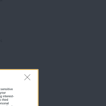
αι
ες
 sensitive
 your
g interest-
 third
ersonal