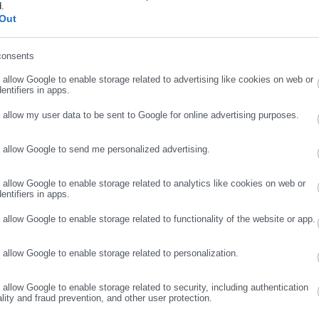
d.
ήρωσε επώνυμο
Out
αση για τον Ενιαίο Ψηφιακό Χάρτη και
ποδομών
consents
ρωσε email
o allow Google to enable storage related to advertising like cookies on web or
entifiers in apps.
o allow my user data to be sent to Google for online advertising purposes.
o allow Google to send me personalized advertising.
νάπτυξης και Επενδύσεων, κ. Άδωνι Γεωργιάδη και τον Υπουργό
ΣΥΝΕΧΙΣΤΕ ΣΤΟ WEBSITE
ΕΓΓΡΑΦΗ
α Σκρέκα, απέστειλε ο πρόεδρος του Εμπορικού και Βιομηχανικού
o allow Google to enable storage related to analytics like cookies on web or
ατάκος.
entifiers in apps.
o allow Google to enable storage related to functionality of the website or app.
ο ζήτημα των ανατιμήσεων στις τιμές ενέργειας, το οποίο, σε
επιπτώσεων που προκάλεσαν η πανδημία του Covid-19 και η
o allow Google to enable storage related to personalization.
όλο και πιο πιεστικά τις ελληνικές επιχειρήσεις, πλήττοντας τη
 και στην εγχώρια.
o allow Google to enable storage related to security, including authentication
ality and fraud prevention, and other user protection.
 ανεπάρκεια στα μέτρα περιορισμού των συνεπειών του σφοδρού