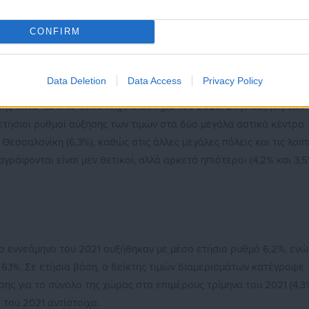
 ακινήτων επαγγελματικών χρήσεων, γεγονός ενδεικτικό της
ανανέωσης του υφιστάμενου αποθέματος.
CONFIRM
Data Deletion
Data Access
Privacy Policy
2021 οι τιμές των διαμερισμάτων σε ονομαστικούς όρους αυξήθηκα
σης κατά 4,9% το αντίστοιχο διάστημα του 2020. Στην αύξηση των
ετήσιοι ρυθμοί αύξησης των τιμών στα δύο μεγάλα αστικά κέντρα
η Θεσσαλονίκη (6,3%), καθώς στις άλλες μεγάλες πόλεις και τις λοιπ
γράφονται είναι μεν θετικοί, αλλά αρκετά ηπιότεροι (4,2% και 3,
ο εννεάμηνο του 2021 αυξήθηκαν με μέσο ετήσιο ρυθμό 6,2%, ενώ
6,1%. Σε ετήσια βάση, ο δείκτης τιμών διαμερισμάτων κατέγραψε
ης για το σύνολο της χώρας στα επιμέρους τρίμηνα του 2021 (4,3
νο του 2021 αντίστοιχα.