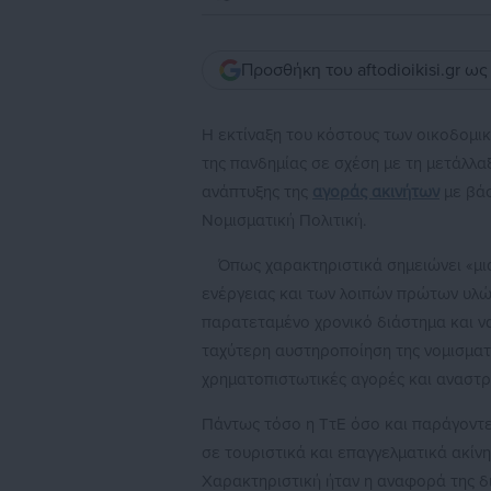
Προσθήκη του aftodioikisi.gr ω
Η εκτίναξη του κόστους των οικοδομικ
της πανδημίας σε σχέση με τη μετάλλα
ανάπτυξης της
αγοράς ακινήτων
με βάσ
Νομισματική Πολιτική.
Όπως χαρακτηριστικά σημειώνει «μια
ενέργειας και των λοιπών πρώτων υλώ
παρατεταμένο χρονικό διάστημα και ν
ταχύτερη αυστηροποίηση της νομισματι
χρηματοπιστωτικές αγορές και αναστρ
Πάντως τόσο η ΤτΕ όσο και παράγοντες
σε τουριστικά και επαγγελματικά ακίν
Χαρακτηριστική ήταν η αναφορά της διο