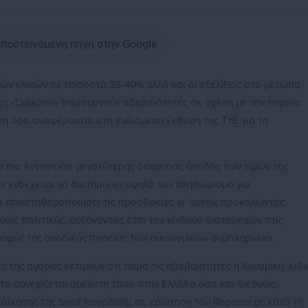
ς προτεινόμενη πηγή στην Google
ών υλικών σε ποσοστά 35-40% αλλά και οι εξελίξεις στο μέτωπο
ξη «Όμικρον» δημιουργούν αβεβαιότητες σε σχέση με την πορεία
η όσα αναφέρονται στη ενδιάμεση έκθεση της ΤτΕ για τη
 πιο έντονη και μεγαλύτερης διάρκειας άνοδος των τιμών της
ν ενδέχεται να διατηρήσει υψηλά τον πληθωρισμό για
α αποσταθεροποιήσει τις προσδοκίες γι’ αυτόν, προκαλώντας
κής πολιτικής, αυξάνοντας έτσι τον κίνδυνο διαταραχών στις
οφής της ανοδικής πορείας των οικονομιών» συμπληρώνει.
 της αγοράς εκτιμούν ότι παρά τις αβεβαιότητες η δυναμική, ειδι
ητα συνεχίζεται αμείωτη τόσο στην Ελλάδα όσο και διεθνώς.
ίκησης της Swot Hospitality, σε ερώτηση του Reporter.gr, κατά τη