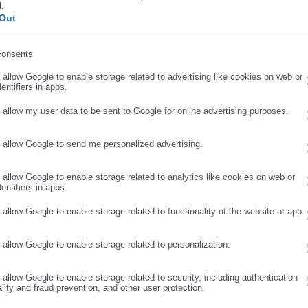
 επιχειρηματικές προσδοκίες για την κατασκευή κατοικιών, όπως
d.
ήρωσε επώνυμο
Out
 ΙΟΒΕ, ενισχύθηκαν σημαντικά το ενδεκάμηνο του 2021 (47,1% σε
υ 2020).
consents
ρωσε email
o allow Google to enable storage related to advertising like cookies on web or
 επιδοτήσεις ύψους 851,6 εκατ. ευρώ
entifiers in apps.
o allow my user data to be sent to Google for online advertising purposes.
έλνει η βιομηχανία
o allow Google to send me personalized advertising.
ΣΥΝΕΧΙΣΤΕ ΣΤΟ WEBSITE
ΕΓΓΡΑΦΗ
o allow Google to enable storage related to analytics like cookies on web or
entifiers in apps.
o allow Google to enable storage related to functionality of the website or app.
o allow Google to enable storage related to personalization.
ράφεται για επαγγελματικής χρήσης ακίνητα, Σύμφωνα με στοιχεί
ριότητα, σε ετήσια βάση, καταγράφονται ιδιαίτερα υψηλοί ρυθμοί
o allow Google to enable storage related to security, including authentication
την κατασκευή γραφείων (52,2%) και καταστημάτων (68,3%), ενώ
ality and fraud prevention, and other user protection.
σε όρους αριθμού νέων αδειών όσο και σε όρους όγκου,