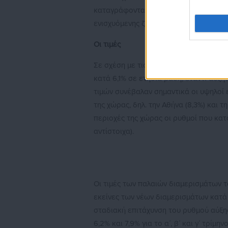
καταγράφονται σχεδόν στο σύνολο των
ενισχυόμενης ζήτησης και της τάσης 
Οι τιμές
Σε σχέση με τις τιμές εννεάμηνο του 
κατά 6,1% σε ετήσια βάση, έναντι αύξη
τιμών συνέβαλαν σημαντικά οι υψηλοί 
της χώρας, δηλ. την Αθήνα (8,3%) και τ
περιοχές της χώρας οι ρυθμοί που κατα
αντίστοιχα).
Οι τιμές των παλαιών διαμερισμάτων τ
εκείνες των νέων διαμερισμάτων κατά 
σταδιακή επιτάχυνση του ρυθμού αύξησ
6,2% και 7,9% για το α΄, β΄ και γ΄ τρίμη