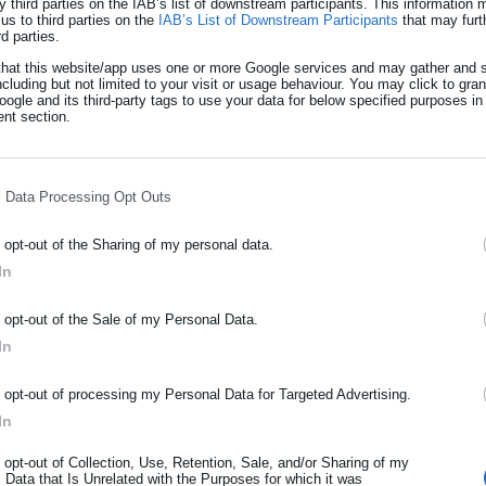
y third parties on the IAB’s list of downstream participants. This information
us to third parties on the
IAB’s List of Downstream Participants
that may furt
rd parties.
that this website/app uses one or more Google services and may gather and s
ncluding but not limited to your visit or usage behaviour. You may click to gra
ogle and its third-party tags to use your data for below specified purposes in
nt section.
ομική δραστηριότητα κατοικιών το οκτάμηνο του 2021 καταγράφ
l Data Processing Opt Outs
αύξησης του αριθμού και του όγκου των νέων οικοδομικών αδειώ
δο χώρας και ακόμη υψηλότερους στην Αττική (66,1% και 71,0%
o opt-out of the Sharing of my personal data.
In
πό το εξωτερικό, το οποίο τροφοδότησε την ανάκαμψη της αγορ
ΡΑΦΗ NEWSLETTER
o opt-out of the Sale of my Personal Data.
οδήματος, ειδικά τη διετία 2018-2019, ανέκαμψε κατά τη διάρκε
ωθείτε πρώτοι για ειδήσεις και θέματα από το χώρο της Αυτοδιο
In
ι μείωσης 42,5% την αντίστοιχη περίοδο του 2020), παρά τον
μόσιας διοίκησης, της εργασίας, της ασφάλισης αλλά και γενικότερ
 ιδιοκτητών ακινήτων του προγράμματος Golden Visa.
ρότητας από την Ελλάδα και όλο τον κόσμο!
o opt-out of processing my Personal Data for Targeted Advertising.
In
να ενισχύονται το εννεάμηνο του 2021, με σημαντικά υψηλό ετήσιο
ήρωσε όνομα
 περιόδου του 2020 (19,3%), ωστόσο παρέμειναν σε χαμηλό επίπεδο
o opt-out of Collection, Use, Retention, Sale, and/or Sharing of my
 Data that Is Unrelated with the Purposes for which it was