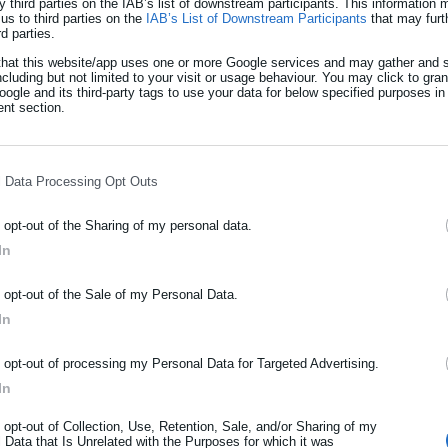
y third parties on the IAB’s list of downstream participants. This information
us to third parties on the
IAB’s List of Downstream Participants
that may furt
rd parties.
that this website/app uses one or more Google services and may gather and s
ncluding but not limited to your visit or usage behaviour. You may click to gra
ogle and its third-party tags to use your data for below specified purposes in
nt section.
l Data Processing Opt Outs
χε μισθώσει η μητέρα της και οδηγούσε η ίδια, για το οποίο όμω
o opt-out of the Sharing of my personal data.
α το αναζητούσε και το GPS έδωσε το στίγμα.
In
ΡΑΦΗ NEWSLETTER
o opt-out of the Sale of my Personal Data.
ωθείτε πρώτοι για ειδήσεις και θέματα από το χώρο της Αυτοδιο
In
μόσιας διοίκησης, της εργασίας, της ασφάλισης αλλά και γενικότερ
ρότητας από την Ελλάδα και όλο τον κόσμο!
o opt-out of processing my Personal Data for Targeted Advertising.
In
ήρωσε όνομα
o opt-out of Collection, Use, Retention, Sale, and/or Sharing of my
 Data that Is Unrelated with the Purposes for which it was