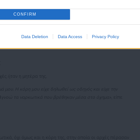
CONFIRM
ευασίες με κοκαΐνη 9,27 γραμμαρίων
Data Deletion
Data Access
Privacy Policy
er
ς
ές ήταν η μητέρα της.
ά μου. Η κόρη μου είχε δηλωθεί ως οδηγός και είχε την
 Αγνοώ τα ναρκωτικά που βρέθηκαν μέσα στο όχημα»
, είπε
τικά, όχι όμως και η κόρη της, στην οποία οι αρχές πέρασαν