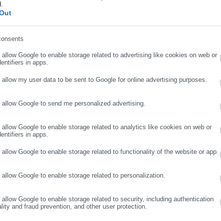
μα
d.
ήρωσε επώνυμο
Out
του η εταιρεία κατέθεσε μήνυση κατά της γυναίκας που μίσθωσε τ
consents
είχε GPS και το πρωί της Πέμπτης έδωσε στίγμα ότι ήταν
ρωσε email
Ρόδο. Μόλις ήρθαν οι αστυνομικοί της ΔΙΑΣ, τους έδωσα το
o allow Google to enable storage related to advertising like cookies on web or
entifiers in apps.
ν βρήκαν τα ναρκωτικά».
o allow my user data to be sent to Google for online advertising purposes.
o allow Google to send me personalized advertising.
ΣΥΝΕΧΙΣΤΕ ΣΤΟ WEBSITE
ΕΓΓΡΑΦΗ
o allow Google to enable storage related to analytics like cookies on web or
entifiers in apps.
o allow Google to enable storage related to functionality of the website or app.
θεσινό τεχνικό πρόβλημα στην
αταστάθηκε πλήρως
o allow Google to enable storage related to personalization.
ενο πρόγραμμα κατάρτισης με επίδομα
o allow Google to enable storage related to security, including authentication
ality and fraud prevention, and other user protection.