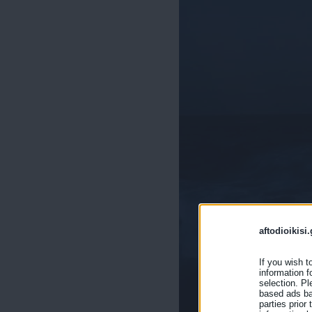
aftodioikisi.
If you wish t
information f
selection. Pl
based ads bas
parties prior