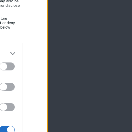
 may also be
her disclose
tore
nt or deny
 below
ς
ίκησης,
ης