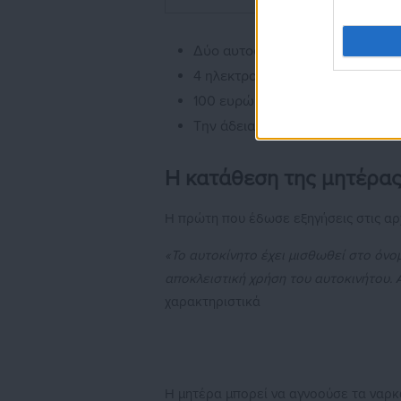
Δύο αυτοσχέδιες πλαστικές συσκ
4 ηλεκτρονικές ζυγαριές
100 ευρώ
Την άδεια οδήγησης της influenc
Η κατάθεση της μητέρα
Η πρώτη που έδωσε εξηγήσεις στις αρχ
«Το αυτοκίνητο έχει μισθωθεί στο όνομ
αποκλειστική χρήση του αυτοκινήτου.
χαρακτηριστικά
Η μητέρα μπορεί να αγνοούσε τα ναρκω