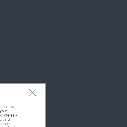
 sensitive
 your
g interest-
 third
ersonal