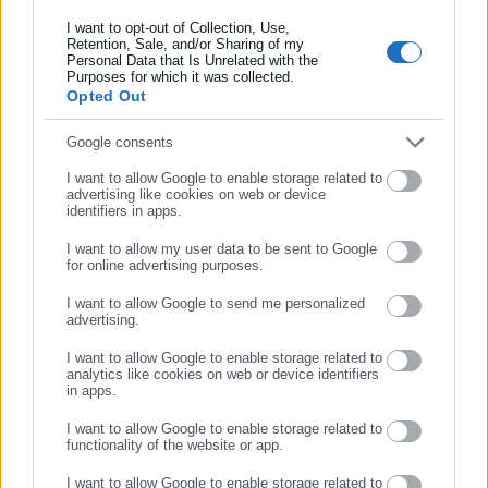
Η aftodioikisi.gr είναι η βασική Διαδικτυακή πύλη για τους
I want to opt-out of Collection, Use,
ΟΤΑ, το Δημόσιο και την Εργασία στην Ελλάδα,
Retention, Sale, and/or Sharing of my
Personal Data that Is Unrelated with the
Συμπλήρωσε επώνυμο
λειτουργώντας από τον Απρίλιο του 2008 ως πηγή έγκυρης
Purposes for which it was collected.
και συνεχούς ροής ενημέρωσης με ειδήσεις και θέματα από
Opted Out
το χώρο της Αυτοδιοίκησης, της Δημόσιας Διοίκησης, της
Εργασίας, της Ασφάλισης αλλά και γενικότερης
Συμπλήρωσε email
Google consents
Περισσότερα
επικαιρότητας από την Ελλάδα και όλο τον κόσμο. Τον Μάιο
I want to allow Google to enable storage related to
του 2010, μόλις δύο χρόνια μετά την έναρξη της λειτουργίας
advertising like cookies on web or device
Tags:
ΑΝΑΚΡΙΤΗΣ,
ΛΑΡΙΣΑ,
ΤΕΜΠΗ
identifiers in apps.
της τιμήθηκε με το δημοσιογραφικό Βραβείο Μπότση.
Παράλληλα, αποτελεί κόμβο αμφίδρομης επικοινωνίας
I want to allow my user data to be sent to Google
for online advertising purposes.
μεταξύ πολιτικών, αιρετών της Αυτοδιοίκησης αλλά και
ΣΥΝΕΧΙΣΤΕ ΣΤΟ WEBSITE
Τελευταία νέα
Δημοφιλή
επιχειρηματιών με τους πολίτες και τους εργαζόμενους στο
I want to allow Google to send me personalized
Όλα τα νέα
δημόσιο και ιδιωτικό τομέα, ενώ λειτουργεί ως δίαυλος
advertising.
ΕΓΓΡΑΦΗ
διαδραστικής ενημέρωσης και επικοινωνίας μεταξύ της
I want to allow Google to enable storage related to
Περιφέρειας και του Κέντρου. Καθημερινά δέχεται
analytics like cookies on web or device identifiers
in apps.
εκατοντάδες χιλιάδες επισκέψεις από εργαζόμενους στο
Προτεινόμενα άρθρα
δημόσιο και ιδιωτικό τομέα, πολιτικούς, αιρετούς της
I want to allow Google to enable storage related to
Αυτοδιοίκησης, επιχειρηματίες και, κυρίως, πολίτες που
functionality of the website or app.
ενδιαφέρονται για τοπικά, εργασιακά, ασφαλιστικά αλλά και
I want to allow Google to enable storage related to