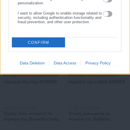
για γενικότερα θέματα της επικαιρότητας.
personalization.
I want to allow Google to enable storage related to
security, including authentication functionality and
fraud prevention, and other user protection.
04.08.2026 | 16:59
04.08.2026 | 14:35
Εκλογές: Έτσι θα είναι οι
ΔΥΠΑ 55+: «Ανοίγουν» την
φάκελοι της επιστολικής
Τετάρτη οι αιτήσεις για 8.000
CONFIRM
ψήφου (εικόνα)
νέες θέσεις εργασίας
Σχετικά άρθρα
Data Deletion
Data Access
Privacy Policy
28.08.2025 | 18:44
26.08.2025 | 18:44
Τέμπη: Στον ανακριτή το
Νεκρή ηλικιωμένη σε
πόρισμα της Πυροσβεστικής
παραλία της Καβάλας