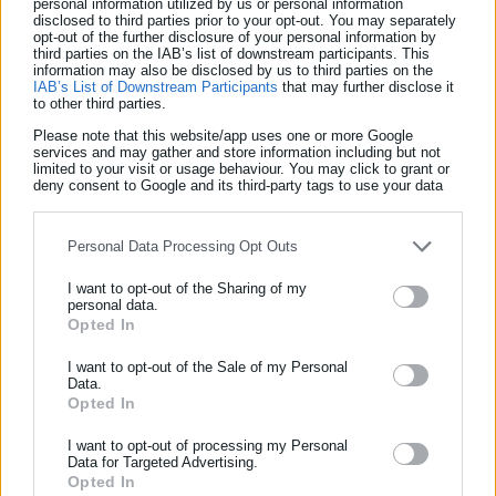
personal information utilized by us or personal information
τεχνικούς συμβούλους οικογενειών, περί μεταφοράς
disclosed to third parties prior to your opt-out. You may separately
opt-out of the further disclosure of your personal information by
εύφλεκτου φορτίου στη δεύτερη, άδεια καμπίνα, της
third parties on the IAB’s list of downstream participants. This
information may also be disclosed by us to third parties on the
εμπορικής αμαξοστοιχίας.
IAB’s List of Downstream Participants
that may further disclose it
to other third parties.
Η αυτοψία πραγματοποιήθηκε τον περασμένο Μάρτιο στο
Please note that this website/app uses one or more Google
Κουλούρι, όπου είχε μεταφερθεί τμήμα της εμπορικής
services and may gather and store information including but not
limited to your visit or usage behaviour. You may click to grant or
αμαξοστοιχίας, προκειμένου να διερευνηθεί και το
deny consent to Google and its third-party tags to use your data
for below specified purposes in below Google consent section.
ενδεχόμενο ύπαρξης φορτίου στο δεύτερο βαγόνι.
Personal Data Processing Opt Outs
I want to opt-out of the Sharing of my
personal data.
Opted In
ΕΓΓΡΑΦΗ NEWSLETTER
Ενημερωθείτε πρώτοι για ειδήσεις και θέματα από το χώρο της
I want to opt-out of the Sale of my Personal
Data.
Αυτοδιοίκησης, της δημόσιας διοίκησης, της εργασίας, της
Opted In
ασφάλισης αλλά και γενικότερης επικαιρότητας από την Ελλάδα
και όλο τον κόσμο!
I want to opt-out of processing my Personal
Data for Targeted Advertising.
Opted In
Συμπλήρωσε όνομα
Aftodioikisi News