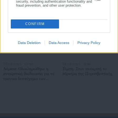
μετρητά στα χωριά από
αερίων το μετρό της Αθήνας»
security, including authentication functionality and
fraud prevention, and other user protection.
Τράπεζες – Μόνο στα
καφενεία! (έγγραφο)
Σχετικά άρθρα
CONFIRM
Data Deletion
Data Access
Privacy Policy
29.08.2025 | 20:56
28.08.2025 | 18:44
Λάρισα: Ολοκληρώθηκε η
Τέμπη: Στον ανακριτή το
ανακριτική διαδικασία για το
πόρισμα της Πυροσβεστικής
τραγικό δυστύχημα των
Τεμπών