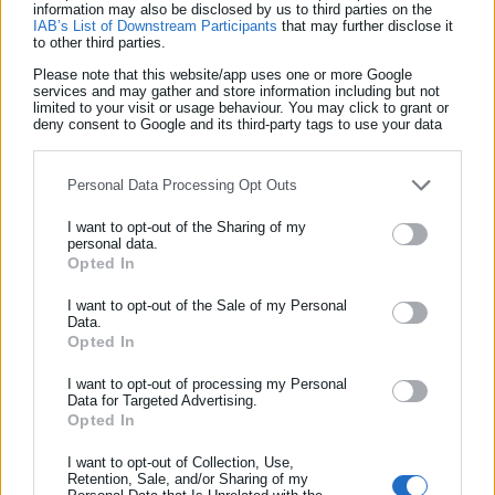
του Υπουργείου Μεταφορών, την περίοδο 2016 – 2023,
information may also be disclosed by us to third parties on the
IAB’s List of Downstream Participants
that may further disclose it
προκειμένου το δικαστικό συμβούλιο να αποφανθεί σχετικά
to other third parties.
με τον πρώην υπουργό Κώστα Καραμανλή.
Please note that this website/app uses one or more Google
services and may gather and store information including but not
limited to your visit or usage behaviour. You may click to grant or
deny consent to Google and its third-party tags to use your data
for below specified purposes in below Google consent section.
Personal Data Processing Opt Outs
I want to opt-out of the Sharing of my
personal data.
Opted In
ΕΓΓΡΑΦΗ NEWSLETTER
Ενημερωθείτε πρώτοι για ειδήσεις και θέματα από το χώρο της
I want to opt-out of the Sale of my Personal
Data.
Αυτοδιοίκησης, της δημόσιας διοίκησης, της εργασίας, της
Aftodioikisi News
Opted In
ασφάλισης αλλά και γενικότερης επικαιρότητας από την Ελλάδα
Η aftodioikisi.gr είναι η βασική Διαδικτυακή πύλη για τους
και όλο τον κόσμο!
I want to opt-out of processing my Personal
ΟΤΑ, το Δημόσιο και την Εργασία στην Ελλάδα,
Data for Targeted Advertising.
λειτουργώντας από τον Απρίλιο του 2008 ως πηγή έγκυρης
Opted In
Συμπλήρωσε όνομα
και συνεχούς ροής ενημέρωσης με ειδήσεις και θέματα από
I want to opt-out of Collection, Use,
το χώρο της Αυτοδιοίκησης, της Δημόσιας Διοίκησης, της
Retention, Sale, and/or Sharing of my
Εργασίας, της Ασφάλισης αλλά και γενικότερης