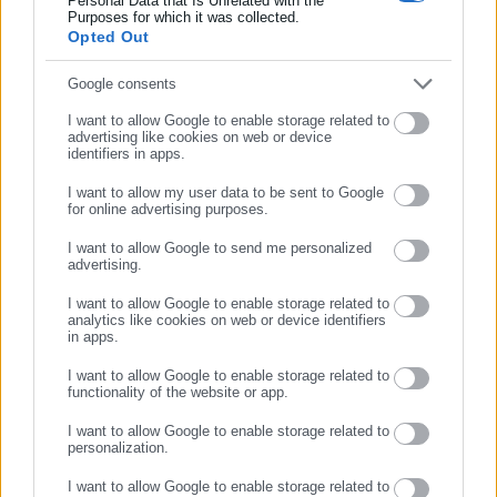
Personal Data that Is Unrelated with the
Περισσότερα
Συμπλήρωσε επώνυμο
Purposes for which it was collected.
επικαιρότητας από την Ελλάδα και όλο τον κόσμο. Τον Μάιο
Opted Out
του 2010, μόλις δύο χρόνια μετά την έναρξη της λειτουργίας
Tags:
ΑΝΑΚΡΙΤΗΣ,
ΤΕΜΠΗ
της τιμήθηκε με το δημοσιογραφικό Βραβείο Μπότση.
Συμπλήρωσε email
Google consents
Παράλληλα, αποτελεί κόμβο αμφίδρομης επικοινωνίας
I want to allow Google to enable storage related to
μεταξύ πολιτικών, αιρετών της Αυτοδιοίκησης αλλά και
advertising like cookies on web or device
Τελευταία νέα
Δημοφιλή
επιχειρηματιών με τους πολίτες και τους εργαζόμενους στο
identifiers in apps.
Όλα τα νέα
δημόσιο και ιδιωτικό τομέα, ενώ λειτουργεί ως δίαυλος
I want to allow my user data to be sent to Google
διαδραστικής ενημέρωσης και επικοινωνίας μεταξύ της
for online advertising purposes.
ΣΥΝΕΧΙΣΤΕ ΣΤΟ WEBSITE
Περιφέρειας και του Κέντρου. Καθημερινά δέχεται
I want to allow Google to send me personalized
εκατοντάδες χιλιάδες επισκέψεις από εργαζόμενους στο
advertising.
Προτεινόμενα άρθρα
ΕΓΓΡΑΦΗ
δημόσιο και ιδιωτικό τομέα, πολιτικούς, αιρετούς της
I want to allow Google to enable storage related to
Αυτοδιοίκησης, επιχειρηματίες και, κυρίως, πολίτες που
analytics like cookies on web or device identifiers
ενδιαφέρονται για τοπικά, εργασιακά, ασφαλιστικά αλλά και
in apps.
για γενικότερα θέματα της επικαιρότητας.
I want to allow Google to enable storage related to
functionality of the website or app.
I want to allow Google to enable storage related to
personalization.
09.08.2026 | 15:10
09.08.2026 | 13:14
Πιερρακάκης: Τέλος τα
«Θάλαμος επικίνδυνων
I want to allow Google to enable storage related to