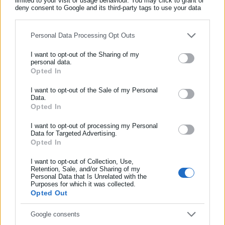
limited to your visit or usage behaviour. You may click to grant or
Όλα τα νέα
deny consent to Google and its third-party tags to use your data
for below specified purposes in below Google consent section.
Personal Data Processing Opt Outs
Περισσότερα άρθρα
I want to opt-out of the Sharing of my
personal data.
Opted In
ΕΓΓΡΑΦΗ NEWSLETTER
Ενημερωθείτε πρώτοι για ειδήσεις και θέματα από το χώρο της
I want to opt-out of the Sale of my Personal
Data.
Αυτοδιοίκησης, της δημόσιας διοίκησης, της εργασίας, της
Opted In
ασφάλισης αλλά και γενικότερης επικαιρότητας από την Ελλάδα
και όλο τον κόσμο!
I want to opt-out of processing my Personal
Data for Targeted Advertising.
24.07.2026 | 07:02
Opted In
23.07.2026 | 11:16
Συμπλήρωσε όνομα
Δ. Αθηναίων: Νέα κομβική
Διοικήτρια ΔΥΠΑ για «55+»:
απόφαση δικαστηρίου
Αρχές Αυγούστου ανοίγει η
I want to opt-out of Collection, Use,
δικαιώνει συμβασιούχους σε
Retention, Sale, and/or Sharing of my
πλατφόρμα για 8.000
Personal Data that Is Unrelated with the
Συμπλήρωσε επώνυμο
κοινωνική δομή
προσλήψεις
Purposes for which it was collected.
Opted Out
Συμπλήρωσε email
Google consents