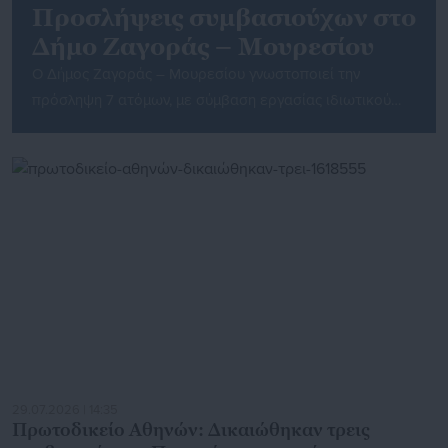
Προσλήψεις συμβασιούχων στο
Δήμο Ζαγοράς – Μουρεσίου
Ο Δήμος Ζαγοράς – Μουρεσίου γνωστοποιεί την
πρόσληψη 7 ατόμων, με σύμβαση εργασίας ιδιωτικού
δικαίου ορισμένου χρόνου, πλήρους απασχόλησης,
διάρκειας έως οχτώ (8) μηνών και όχι πέραν της
διάρκειας της κήρυξης του σε κατάσταση έκτακτης
ανάγκης, για την κάλυψη απρόβλεπτων και επειγουσών
αναγκών που προκλήθηκαν από τα έντονα καιρικά
(ισχυρές βροχοπτώσεις) και πλημμυρικά φαινόμενα που
[…]
29.07.2026 | 14:35
Πρωτοδικείο Αθηνών: Δικαιώθηκαν τρεις