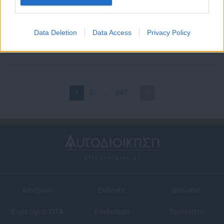
20.07.2026 | 16:59
20.07.2026 | 14:31
ΔΥΠΑ 55+: Κομβική
Δήμαρχος αποσύρει εφέσεις
Data Deletion
Data Access
Privacy Policy
απόφαση δικαστηρίου
και μονιμοποιεί
δικαιώνει συμβασιούχους σε
συμβασιούχους
Περιφέρεια
1
2
…
247
Κεντρική
Εκλογές
Διαύγεια
Ευρετήριο ΟΤΑ
Σύνδεσμοι
Ταυτότητα