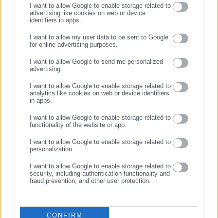
I want to allow Google to enable storage related to
advertising like cookies on web or device
identifiers in apps.
23.07.2026 | 10:11
22.07.2026 | 14:20
Εργατολόγοι στο
Κέρδισαν την παραμονή
I want to allow my user data to be sent to Google
aftodioikisi.gr: Ανοίγει ο
στην εργασία τους 24
for online advertising purposes.
δρόμος για μονιμοποίηση
συμβασιούχοι του «55+»
ΣΥΝΕΧΙΣΤΕ ΣΤΟ WEBSITE
συμβασιούχων δήμων
I want to allow Google to send me personalized
advertising.
ΕΓΓΡΑΦΗ
I want to allow Google to enable storage related to
analytics like cookies on web or device identifiers
in apps.
I want to allow Google to enable storage related to
functionality of the website or app.
21.07.2026 | 13:30
21.07.2026 | 06:59
Δήμος αποσύρει εφέσεις και
Νέα δικαίωση συμβασιούχων
I want to allow Google to enable storage related to
ανοίγει το δρόμο για
σε δήμο – Παραμένουν στα
personalization.
μονιμοποίηση συμβασιούχων
“πόστα” τους
I want to allow Google to enable storage related to
security, including authentication functionality and
fraud prevention, and other user protection.
CONFIRM