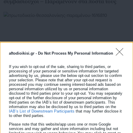
συμβασιούχοι – Παραμένουν στα πόστα τους
aftodioikisi.gr -
Do Not Process My Personal Information
If you wish to opt-out of the sale, sharing to third parties, or
processing of your personal or sensitive information for targeted
advertising by us, please use the below opt-out section to confirm
your selection. Please note that after your opt-out request is
processed you may continue seeing interest-based ads based on
24.07.2026 | 20:59
personal information utilized by us or personal information
Πρωτοδικείο Θεσσαλονίκης: Παραμένουν στην
disclosed to third parties prior to your opt-out. You may separately
opt-out of the further disclosure of your personal information by
εργασία τους 12 συμβασιούχοι – Γιατί είναι
third parties on the IAB’s list of downstream participants. This
σημαντική η απόφαση
information may also be disclosed by us to third parties on the
IAB’s List of Downstream Participants
that may further disclose it
to other third parties.
Please note that this website/app uses one or more Google
services and may gather and store information including but not
Τελευταία νέα
Δημοφιλή