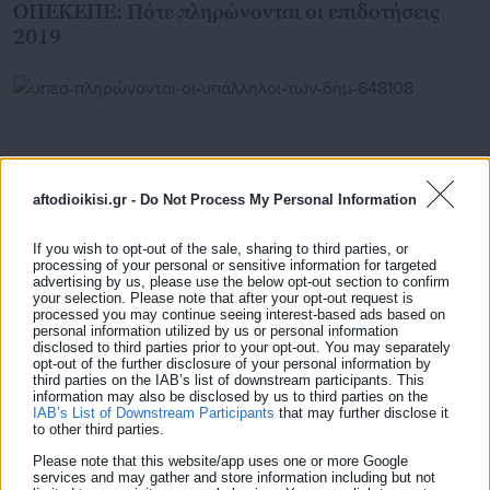
ΟΠΕΚΕΠΕ: Πότε πληρώνονται οι επιδοτήσεις
2019
aftodioikisi.gr -
Do Not Process My Personal Information
If you wish to opt-out of the sale, sharing to third parties, or
processing of your personal or sensitive information for targeted
advertising by us, please use the below opt-out section to confirm
your selection. Please note that after your opt-out request is
processed you may continue seeing interest-based ads based on
personal information utilized by us or personal information
disclosed to third parties prior to your opt-out. You may separately
29.07.2019 | 14:07
opt-out of the further disclosure of your personal information by
ΥΠΕΣ: Πληρώνονται οι υπάλληλοι των Δήμων για
third parties on the IAB’s list of downstream participants. This
τις εκλογές (απόφαση)
information may also be disclosed by us to third parties on the
IAB’s List of Downstream Participants
that may further disclose it
to other third parties.
Please note that this website/app uses one or more Google
services and may gather and store information including but not
Τελευταία νέα
Δημοφιλή