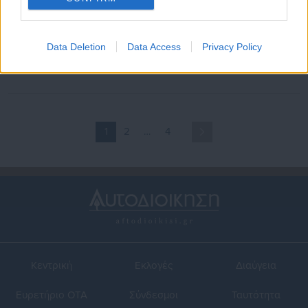
11.09.2018 | 11:42
14.05.2018 | 13:32
Δ. Λαμιέων: Πότε
Δ. Κηφισιάς: Πότε
Data Deletion
Data Access
Privacy Policy
πληρώνονται τα προνοιακά
πληρώνονται τα προνοιακά
επιδόματα
επιδόματα
1
2
…
4
Κεντρική
Εκλογές
Διαύγεια
Ευρετήριο ΟΤΑ
Σύνδεσμοι
Ταυτότητα