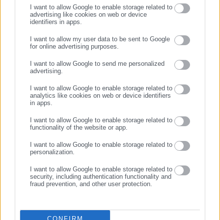
I want to allow Google to enable storage related to
advertising like cookies on web or device
identifiers in apps.
10.12.2018 | 10:46
04.12.2018 | 16:09
Πληρώνονται τα διατροφικά
Γαβρόγλου: Οι κληρικοί
I want to allow my user data to be sent to Google
επιδόματα Νοεμβρίου 2018
επιμένουν να πληρώνονται
for online advertising purposes.
ΣΥΝΕΧΙΣΤΕ ΣΤΟ WEBSITE
από το δημόσιο
I want to allow Google to send me personalized
advertising.
ΕΓΓΡΑΦΗ
I want to allow Google to enable storage related to
analytics like cookies on web or device identifiers
in apps.
I want to allow Google to enable storage related to
functionality of the website or app.
13.09.2018 | 13:47
12.09.2018 | 16:01
Δ. Πεντέλης: Πότε
Δ. Ζωφράφου: Πότε
I want to allow Google to enable storage related to
πληρώνονται τα προνοιακά
πληρώνονται τα προνοιακά
personalization.
επιδόματα
επιδόματα Ιουλίου-
I want to allow Google to enable storage related to
Αυγούστου
security, including authentication functionality and
fraud prevention, and other user protection.
CONFIRM