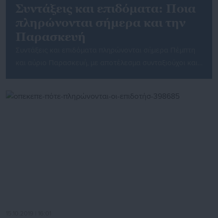
Συντάξεις και επιδόματα: Ποια
πληρώνονται σήμερα και την
Παρασκευή
Συντάξεις και επιδόματα πληρώνονται σήμερα Πέμπτη
και αύριο Παρασκευή, με αποτέλεσμα συνταξιούχοι και
δικαιούχοι επιδομάτων και παροχών του ΟΠΕΚΑ να
δουν χρήματα στο λογαριασμό τους. Συγκεκριμένα, Το
Δημόσιο ,το ΙΚΑ, το ΝΑΤ και ΚΕΑΝ και τα υπόλοιπα
Ταμεία του ΕΦΚΑ (Μισθωτών) θα καταβάλουν σήμερα
τις συντάξεις Μαρτίου 2020. Επιπλέον θα καταβληθούν
και οι προσωρινές συντάξεις […]
15.10.2019 | 16:01