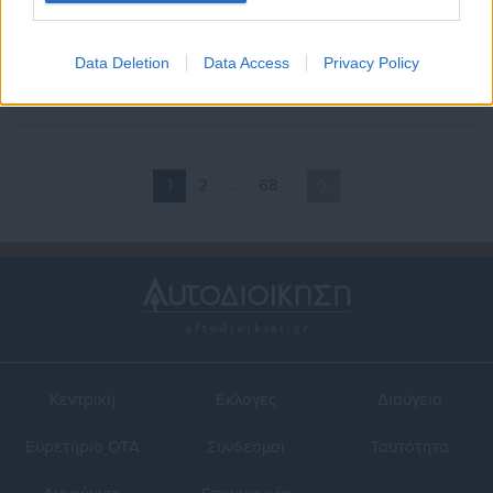
17.04.2026 | 16:00
09.04.2026 | 23:55
Αυτοκίνητα: Αύξηση 15,7%
Η «μεγάλη απόδραση» των
στις ταξινομήσεις τον Μάρτιο
Αθηναίων-Περίπου 85.000
Data Deletion
Data Access
Privacy Policy
(πίνακες)
οχήματα έφυγαν σήμερα
1
2
…
68
Κεντρική
Εκλογές
Διαύγεια
Ευρετήριο ΟΤΑ
Σύνδεσμοι
Ταυτότητα