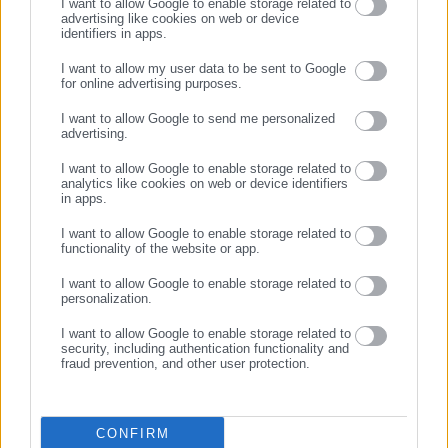
I want to allow Google to enable storage related to
advertising like cookies on web or device
identifiers in apps.
11.07.2026 | 04:12
16.06.2026 | 09:57
Εγνατία Οδός: Τρία
Κύκλωμα κλοπής και
I want to allow my user data to be sent to Google
αυτοκίνητα πήγαιναν
«νομιμοποίησης» ΙΧ στην
for online advertising purposes.
ανάποδα
Αττική: 13 συλλήψεις για 33
ΣΥΝΕΧΙΣΤΕ ΣΤΟ WEBSITE
οχήματα
I want to allow Google to send me personalized
advertising.
ΕΓΓΡΑΦΗ
I want to allow Google to enable storage related to
analytics like cookies on web or device identifiers
in apps.
I want to allow Google to enable storage related to
functionality of the website or app.
05.06.2026 | 07:52
20.04.2026 | 15:41
Eμπρηστική επίθεση σε
Σοβαρό ατύχημα στην
I want to allow Google to enable storage related to
αυτοκίνητα της Περιφέρειας
Τούμπα: «Ο Δήμος ούτε
personalization.
Αττικής
θέλει, ούτε μπορεί να ελέγξει
τους εργολάβους»
I want to allow Google to enable storage related to
security, including authentication functionality and
fraud prevention, and other user protection.
CONFIRM