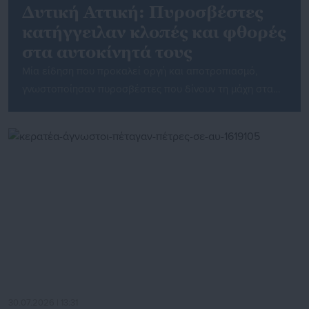
Δυτική Αττική: Πυροσβέστες
κατήγγειλαν κλοπές και φθορές
στα αυτοκίνητά τους
Μία είδηση που προκαλεί οργή και αποτροπιασμό,
γνωστοποίησαν πυροσβέστες που δίνουν τη μάχη στα
πύρινα μέτωπα της Δυτικής Αττικής, με ανάρτηση τους
στα μέσα κοινωνικής δικτύωσης. Όπως καταγγέλλουν
ορισμένοι από αυτούς είχαν αφήσει τα οχήματά τους
στη Μαγούλα για να πάνε στη φωτιά στη Δυτική Αττική.
Ωστόσο ενημερώθηκαν ότι αυτά είχαν υποστεί ζημιές
και κλοπές. […]
30.07.2026 | 13:31