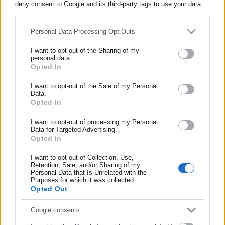
deny consent to Google and its third-party tags to use your data
for below specified purposes in below Google consent section.
Personal Data Processing Opt Outs
Περισσότερα άρθρα
I want to opt-out of the Sharing of my
personal data.
Opted In
ΕΓΓΡΑΦΗ NEWSLETTER
Ενημερωθείτε πρώτοι για ειδήσεις και θέματα από το χώρο της
I want to opt-out of the Sale of my Personal
Data.
Αυτοδιοίκησης, της δημόσιας διοίκησης, της εργασίας, της
Opted In
ασφάλισης αλλά και γενικότερης επικαιρότητας από την Ελλάδα
και όλο τον κόσμο!
I want to opt-out of processing my Personal
Data for Targeted Advertising.
23.07.2026 | 09:19
15.07.2026 | 11:32
Opted In
Συμπλήρωσε όνομα
Τέλος για χιλιάδες παλιά
Μαζικές απομακρύνσεις
αυτοκίνητα στην ΕΕ – Τι
εγκαταλελειμμένων
I want to opt-out of Collection, Use,
αλλάζει για την Ελλάδα
οχημάτων από δήμο της
Retention, Sale, and/or Sharing of my
Αττικής
Personal Data that Is Unrelated with the
Συμπλήρωσε επώνυμο
Purposes for which it was collected.
Opted Out
Συμπλήρωσε email
Google consents