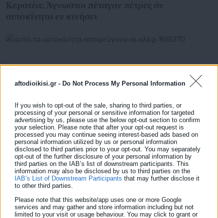
Κερατέα: Άγνωστοι πέταγαν πέτρες σε
αυτοκίνητα εν κινήσει
aftodioikisi.gr -
Do Not Process My Personal Information
If you wish to opt-out of the sale, sharing to third parties, or
processing of your personal or sensitive information for targeted
advertising by us, please use the below opt-out section to confirm
your selection. Please note that after your opt-out request is
processed you may continue seeing interest-based ads based on
personal information utilized by us or personal information
disclosed to third parties prior to your opt-out. You may separately
opt-out of the further disclosure of your personal information by
29.07.2026 | 10:24
third parties on the IAB’s list of downstream participants. This
Αυτά τα αυτοκίνητα αποφεύγουν οι κλέφτες
information may also be disclosed by us to third parties on the
IAB’s List of Downstream Participants
that may further disclose it
to other third parties.
Please note that this website/app uses one or more Google
Τελευταία νέα
Δημοφιλή
services and may gather and store information including but not
limited to your visit or usage behaviour. You may click to grant or
Όλα τα νέα