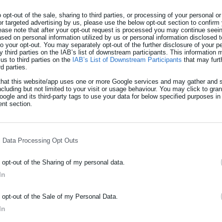
o opt-out of the sale, sharing to third parties, or processing of your personal or
να οχήματα στις
Αχαρνές
τα ξημερώματα της Τετάρτης,
or targeted advertising by us, please use the below opt-out section to confirm
ease note that after your opt-out request is processed you may continue seein
της Πυροσβεστικής.
ed on personal information utilized by us or personal information disclosed to
 to your opt-out. You may separately opt-out of the further disclosure of your p
στες με δύο οχήματα, καταφέρνοντας να θέσουν τις εστίες υπό
y third parties on the IAB’s list of downstream participants. This information
us to third parties on the
IAB’s List of Downstream Participants
that may furt
rd parties.
that this website/app uses one or more Google services and may gather and s
ς ζημιές, ενώ το αρμόδιο ανακριτικό τμήμα έχει αναλάβει τη
ncluding but not limited to your visit or usage behaviour. You may click to gra
ogle and its third-party tags to use your data for below specified purposes in
nt section.
l Data Processing Opt Outs
o opt-out of the Sharing of my personal data.
In
ΡΑΦΗ NEWSLETTER
o opt-out of the Sale of my Personal Data.
ωθείτε πρώτοι για ειδήσεις και θέματα από το χώρο της Αυτοδιο
In
μόσιας διοίκησης, της εργασίας, της ασφάλισης αλλά και γενικότερ