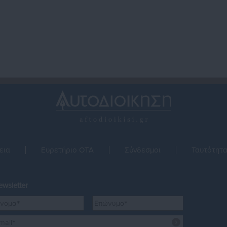
ζαμαρία
υπέρ των αγροτών
εια
Ευρετήριο ΟΤΑ
Σύνδεσμοι
Ταυτότητ
wsletter