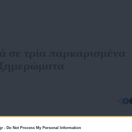
ά σε τρία παρκαρισμένα
 ξημερώματα
ς προτεινόμενη πηγή στην Google
gr -
Do Not Process My Personal Information