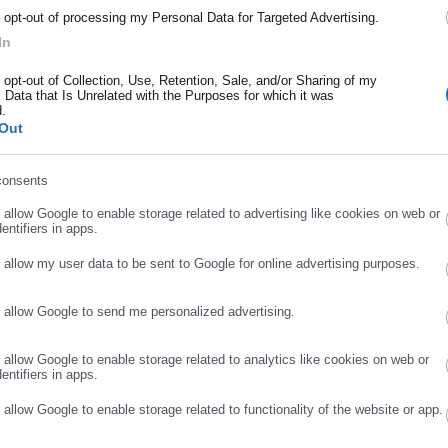
Aftodioikisi News
ρότητας από την Ελλάδα και όλο τον κόσμο!
o opt-out of processing my Personal Data for Targeted Advertising.
αδικτυακή πύλη για τους ΟΤΑ, το Δημόσιο και την Εργασία στην Ελλάδα,
In
ήρωσε όνομα
008 ως πηγή έγκυρης και συνεχούς ροής ενημέρωσης με ειδήσεις και
ης, της Δημόσιας Διοίκησης, της Εργασίας, της Ασφάλισης αλλά και
Περισσότερα
o opt-out of Collection, Use, Retention, Sale, and/or Sharing of my
 Data that Is Unrelated with the Purposes for which it was
λλάδα και όλο τον κόσμο. Τον Μάιο του 2010, μόλις δύο χρόνια μετά
d.
ήρωσε επώνυμο
μήθηκε με το δημοσιογραφικό Βραβείο Μπότση. Παράλληλα, αποτελεί
Out
Α
ύ πολιτικών, αιρετών της Αυτοδιοίκησης αλλά και επιχειρηματιών με
νους στο δημόσιο και ιδιωτικό τομέα, ενώ λειτουργεί ως δίαυλος
consents
νωνίας μεταξύ της Περιφέρειας και του Κέντρου. Καθημερινά δέχεται
ρωσε email
o allow Google to enable storage related to advertising like cookies on web or
 εργαζόμενους στο δημόσιο και ιδιωτικό τομέα, πολιτικούς, αιρετούς
entifiers in apps.
ς και, κυρίως, πολίτες που ενδιαφέρονται για τοπικά, εργασιακά,
ά και για γενικότερα θέματα της επικαιρότητας.
o allow my user data to be sent to Google for online advertising purposes.
o allow Google to send me personalized advertising.
ΣΥΝΕΧΙΣΤΕ ΣΤΟ WEBSITE
ΕΓΓΡΑΦΗ
o allow Google to enable storage related to analytics like cookies on web or
entifiers in apps.
o allow Google to enable storage related to functionality of the website or app.