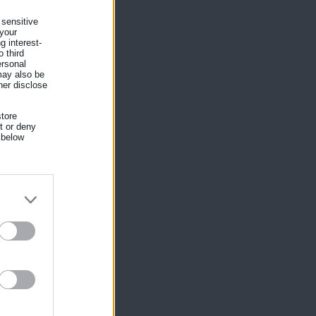
 sensitive
 your
g interest-
 third
ersonal
 may also be
her disclose
tore
nt or deny
 below
ίκησης,
ης