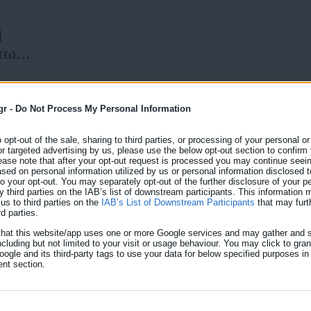
η
των
gr -
Do Not Process My Personal Information
27.07.2026 | 08:31
o opt-out of the sale, sharing to third parties, or processing of your personal or
Αναθεώρηση του Συντάγ
or targeted advertising by us, please use the below opt-out section to confirm
ease note that after your opt-out request is processed you may continue seein
ed on personal information utilized by us or personal information disclosed to
«Κληρώνει» σήμερα για 
 to your opt-out. You may separately opt-out of the further disclosure of your p
y third parties on the IAB’s list of downstream participants. This information
μονιμότητας των δημοσί
us to third parties on the
IAB’s List of Downstream Participants
that may furt
rd parties.
Σήμερα, στην Ολομέλεια της προαναθεωρητικής Βουλ
that this website/app uses one or more Google services and may gather and s
τις αναθεωρητικές προτάσεις της ΝΔ, οι οποίες μετ
οι
ncluding but not limited to your visit or usage behaviour. You may click to gra
ogle and its third-party tags to use your data for below specified purposes in
της μονιμότητας των δημοσίων υπαλλήλων και αλλαγ
Τι
nt section.
προχωρήσουν στην Ολομέλεια ως αναθεωρητέες. Η 
ολοκληρωθεί έναν μήνα μετά, στην Ολομέλεια, όποτε