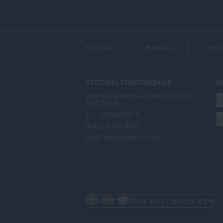
Κεντρική
Εκλογές
Διαύγ
ΣΤΟΙΧΕΙΑ ΕΠΙΚΟΙΝΩΝΙΑΣ
Ne
Πανεπιστημίου 56, Αθήνα τ.κ. 106 78,
ΜΗΤ: 232416
Τηλ. 210 514 3137-8
Φαξ: 210 512 3020
email:
press@aftodioikisi.gr
ΣΤΗΡΙΞΤΕ ΤΗΝ ΑΥΤΟΔΙΟΙΚΗΣΗ