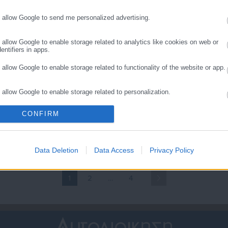
λίμα εργασιακής
στη Βουλή η πρόταση της
νασφάλειας και απολύσεις
κυβέρνησης (έγγραφο)
o allow Google to send me personalized advertising.
o allow Google to enable storage related to analytics like cookies on web or
entifiers in apps.
o allow Google to enable storage related to functionality of the website or app.
o allow Google to enable storage related to personalization.
.02.2026 | 10:59
10.02.2026 | 11:01
Η μονιμότητα των
ΑΔΕΔΥ: Αναθεώρηση του
CONFIRM
o allow Google to enable storage related to security, including authentication
ημοσίων Υπαλλήλων,
άρθρου 103 του
ality and fraud prevention, and other user protection.
ποτελεί κανονικότητα στις
Συντάγματος για
ερισσότερες χώρες του
μονιμοποίηση
Data Deletion
Data Access
Privacy Policy
όσμου»
συμβασιούχων -Οχι στις
απολύσεις
1
2
…
4