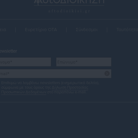
εια
Ευρετήριο ΟΤΑ
Σύνδεσμοι
Ταυτότητ
wsletter
Επιθυμώ να λαμβάνω newsletters (ενημερωτικά δελτία),
σύμφωνα με τους όρους της
Δήλωση Προστασίας
Προσωπικών Δεδομένων
στο παραπάνω e-mail.