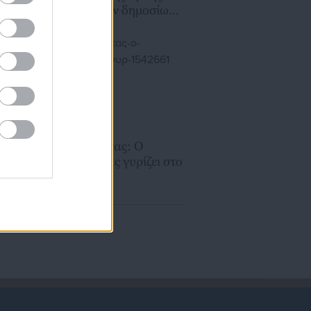
μονιμότητας των δημοσίων
υπαλλήλων
05.02.2026 | 06:55
Άρση μονιμότητας: Ο
Μητσοτάκης μας γυρίζει στο
κράτος των
κοτζαμπάσηδων, λέει
Συνταγματολόγος