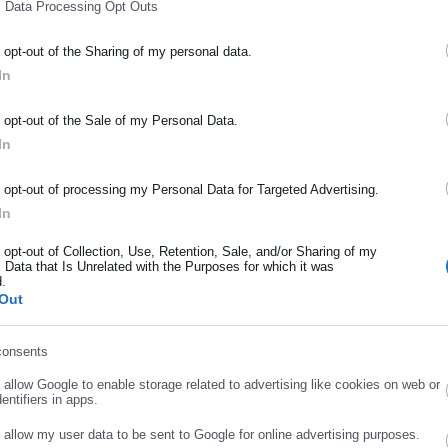
l Data Processing Opt Outs
o opt-out of the Sharing of my personal data.
ΡΑΦΗ NEWSLETTER
In
ωθείτε πρώτοι για ειδήσεις και θέματα από το χώρο της Αυτοδιο
μόσιας διοίκησης, της εργασίας, της ασφάλισης αλλά και γενικότερ
o opt-out of the Sale of my Personal Data.
ρότητας από την Ελλάδα και όλο τον κόσμο!
In
ήρωσε όνομα
o opt-out of processing my Personal Data for Targeted Advertising.
In
ήρωσε επώνυμο
o opt-out of Collection, Use, Retention, Sale, and/or Sharing of my
 Data that Is Unrelated with the Purposes for which it was
d.
Out
ρωσε email
consents
o allow Google to enable storage related to advertising like cookies on web or
.06.2026 | 13:27
02.06.2026 | 22:02
entifiers in apps.
ΔΕΔΥ -Αρση μονιμότητας:
Δημόσιο – άρση
o allow my user data to be sent to Google for online advertising purposes.
 κυβέρνηση επιδιώκει
μονιμότητας: Κατατέθηκε
ΣΥΝΕΧΙΣΤΕ ΣΤΟ WEBSITE
ΕΓΓΡΑΦΗ