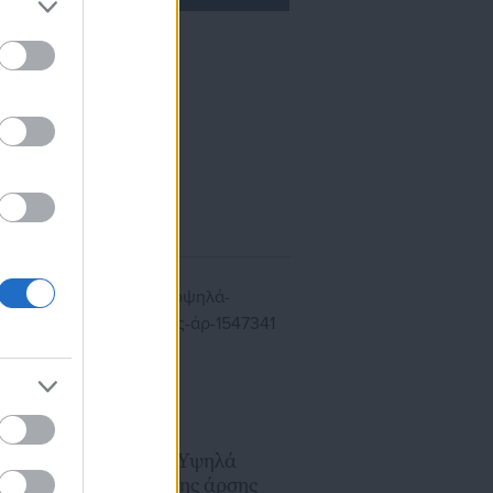
ίκησης,
ης
16.02.2026 | 22:50
Δημοσκόπηση: Υψηλά
ποσοστά υπέρ της άρσης