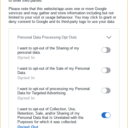
to other third parties.
Πάτρα η ”Ημέρα Άλκη Στέα” .
Please note that this website/app uses one or more Google
services and may gather and store information including but not
limited to your visit or usage behaviour. You may click to grant or
deny consent to Google and its third-party tags to use your data
for below specified purposes in below Google consent section.
Personal Data Processing Opt Outs
I want to opt-out of the Sharing of my
personal data.
Opted In
ΕΓΓΡΑΦΗ NEWSLETTER
Ενημερωθείτε πρώτοι για ειδήσεις και θέματα από το χώρο της
I want to opt-out of the Sale of my Personal
Data.
Αυτοδιοίκησης, της δημόσιας διοίκησης, της εργασίας, της
Opted In
ασφάλισης αλλά και γενικότερης επικαιρότητας από την Ελλάδα
και όλο τον κόσμο!
I want to opt-out of processing my Personal
Data for Targeted Advertising.
Opted In
Συμπλήρωσε όνομα
I want to opt-out of Collection, Use,
Retention, Sale, and/or Sharing of my
Personal Data that Is Unrelated with the
Συμπλήρωσε επώνυμο
Purposes for which it was collected.
Opted Out