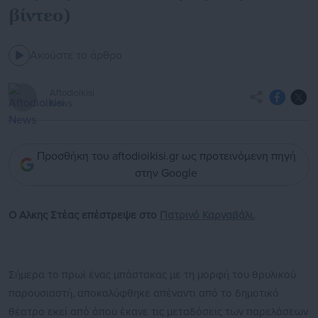
βίντεο)
Ακούστε το άρθρο
Aftodioikisi
News
Προσθήκη του aftodioikisi.gr ως προτεινόμενη πηγή
στην Google
Ο Αλκης Στέας επέστρεψε στο
Πατρινό Καρναβάλι.
Σήμερα το πρωί ένας μπάστακας με τη μορφή του θρυλικού
παρουσιαστή, αποκαλύφθηκε απέναντι από το δημοτικό
θέατρο εκεί από όπου έκανε τις μεταδόσεις των παρελάσεων