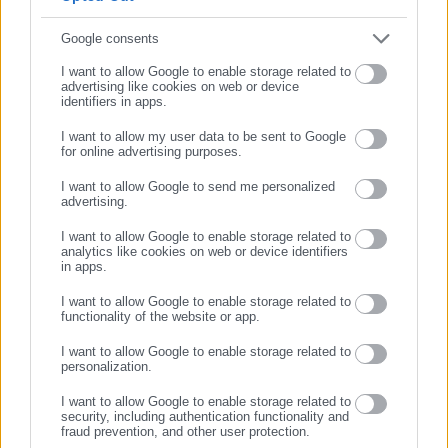
Συμπλήρωσε email
Google consents
I want to allow Google to enable storage related to
advertising like cookies on web or device
identifiers in apps.
I want to allow my user data to be sent to Google
for online advertising purposes.
ΣΥΝΕΧΙΣΤΕ ΣΤΟ WEBSITE
I want to allow Google to send me personalized
advertising.
ΕΓΓΡΑΦΗ
Aftodioikisi News
I want to allow Google to enable storage related to
analytics like cookies on web or device identifiers
Η aftodioikisi.gr είναι η βασική Διαδικτυακή πύλη για τους
in apps.
ΟΤΑ, το Δημόσιο και την Εργασία στην Ελλάδα,
I want to allow Google to enable storage related to
λειτουργώντας από τον Απρίλιο του 2008 ως πηγή έγκυρης
functionality of the website or app.
και συνεχούς ροής ενημέρωσης με ειδήσεις και θέματα από
το χώρο της Αυτοδιοίκησης, της Δημόσιας Διοίκησης, της
I want to allow Google to enable storage related to
personalization.
Εργασίας, της Ασφάλισης αλλά και γενικότερης
Περισσότερα
επικαιρότητας από την Ελλάδα και όλο τον κόσμο. Τον Μάιο
I want to allow Google to enable storage related to
security, including authentication functionality and
του 2010, μόλις δύο χρόνια μετά την έναρξη της λειτουργίας
Tags:
Άλκης Στέας,
ΠΑΤΡΙΝΟ ΚΑΡΝΑΒΑΛΙ
fraud prevention, and other user protection.
της τιμήθηκε με το δημοσιογραφικό Βραβείο Μπότση.