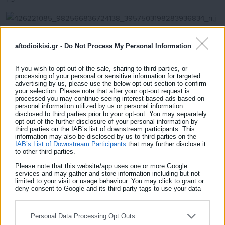
aftodioikisi.gr -
Do Not Process My Personal Information
Δείτε ακόμη:
If you wish to opt-out of the sale, sharing to third parties, or
Eurovision 2024: Σε τί θέση δίνουν οι
processing of your personal or sensitive information for targeted
advertising by us, please use the below opt-out section to confirm
στοιχηματικές την Ελλάδα
your selection. Please note that after your opt-out request is
processed you may continue seeing interest-based ads based on
personal information utilized by us or personal information
Ανακοινώθηκαν οι βραχείες λίστες των
disclosed to third parties prior to your opt-out. You may separately
λογοτεχνικών βραβείων 2023 της Ε.Λ.Θ.
opt-out of the further disclosure of your personal information by
third parties on the IAB’s list of downstream participants. This
information may also be disclosed by us to third parties on the
IAB’s List of Downstream Participants
that may further disclose it
to other third parties.
Please note that this website/app uses one or more Google
services and may gather and store information including but not
limited to your visit or usage behaviour. You may click to grant or
deny consent to Google and its third-party tags to use your data
for below specified purposes in below Google consent section.
Personal Data Processing Opt Outs