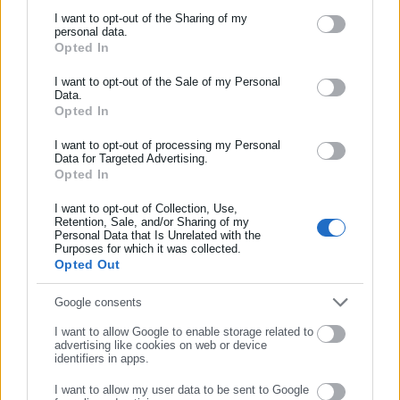
I want to opt-out of the Sharing of my
personal data.
Opted In
ΕΓΓΡΑΦΗ NEWSLETTER
Ενημερωθείτε πρώτοι για ειδήσεις και θέματα από το χώρο της
I want to opt-out of the Sale of my Personal
Data.
Αυτοδιοίκησης, της δημόσιας διοίκησης, της εργασίας, της
Opted In
ασφάλισης αλλά και γενικότερης επικαιρότητας από την Ελλάδα
και όλο τον κόσμο!
I want to opt-out of processing my Personal
Data for Targeted Advertising.
Opted In
Συμπλήρωσε όνομα
I want to opt-out of Collection, Use,
Retention, Sale, and/or Sharing of my
Personal Data that Is Unrelated with the
Συμπλήρωσε επώνυμο
Purposes for which it was collected.
Opted Out
Συμπλήρωσε email
Google consents
I want to allow Google to enable storage related to
advertising like cookies on web or device
identifiers in apps.
I want to allow my user data to be sent to Google