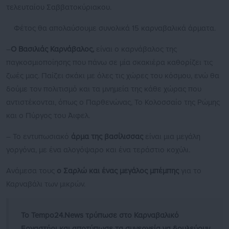
τελευταίου Σαββατοκύριακου.
Φέτος θα απολαύσουμε συνολικά 15 καρναβαλικά άρματα.
–
Ο Βασιλιάς Καρνάβαλος,
είναι ο καρνάβαλος της
παγκοσμιοποίησης που πάνω σε μία σκακιέρα καθορίζει τις
ζωές μας. Παίζει σκάκι με όλες τις χώρες του κόσμου, ενώ θα
δούμε τον πολιτισμό και τα μνημεία της κάθε χώρας που
αντιστέκονται, όπως ο Παρθενώνας, Το Κολοσσαίο της Ρώμης
και ο Πύργος του Άιφελ.
– Το εντυπωσιακό
άρμα της βασίλισσας
είναι μια μεγάλη
γοργόνα, με ένα αλογόψαρο και ένα τεράστιο κοχύλι.
Ανάμεσα τους
ο Σαρλώ και ένας μεγάλος μπέμπης
για το
Καρναβάλι των μικρών.
Το Tempo24.News τρύπωσε στο Καρναβαλικό
Εργαστήρι και αποτύπωσε τα συνεργεία να δουλεύουν