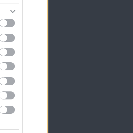
ι
εί
α,