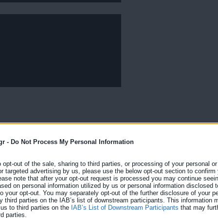
gr -
Do Not Process My Personal Information
o opt-out of the sale, sharing to third parties, or processing of your personal or
or targeted advertising by us, please use the below opt-out section to confirm
ease note that after your opt-out request is processed you may continue seein
ed on personal information utilized by us or personal information disclosed to
 to your opt-out. You may separately opt-out of the further disclosure of your p
y third parties on the IAB’s list of downstream participants. This information
us to third parties on the
IAB’s List of Downstream Participants
that may furt
rd parties.