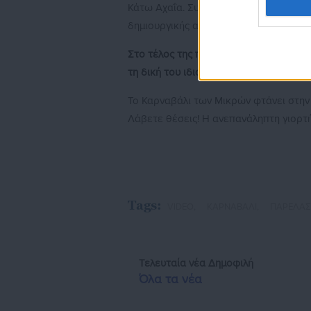
Κάτω Αχαΐα. Συμμετέχουν δημοτικά σχο
δημιουργικής απασχόλησης παιδιών, σχ
Στο τέλος της παρέλασης ο καθιερωμέ
τη δική του ιδιαίτερη πινελιά.
Το Καρναβάλι των Μικρών φτάνει στην
Λάβετε θέσεις! Η ανεπανάληπτη γιορτή
Tags:
VIDEO,
ΚΑΡΝΑΒΑΛΙ,
ΠΑΡΕΛΑΣ
Τελευταία νέα
Δημοφιλή
Όλα τα νέα