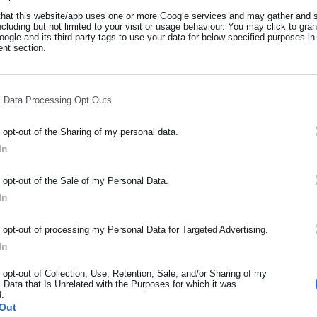
that this website/app uses one or more Google services and may gather and s
ncluding but not limited to your visit or usage behaviour. You may click to gra
ogle and its third-party tags to use your data for below specified purposes in
nt section.
l Data Processing Opt Outs
τε! - Η “φωνή” του Πατρινού Καρναβαλιού
o opt-out of the Sharing of my personal data.
τεο)
In
ΡΑΦΗ NEWSLETTER
ίναι δυνατόν να μεγαλώνουμε έφηβους
o opt-out of the Sale of my Personal Data.
ωθείτε πρώτοι για ειδήσεις και θέματα από το χώρο της Αυτοδιο
In
 στο διαφορετικό;»
μόσιας διοίκησης, της εργασίας, της ασφάλισης αλλά και γενικότερ
ρότητας από την Ελλάδα και όλο τον κόσμο!
o opt-out of processing my Personal Data for Targeted Advertising.
In
ήρωσε όνομα
o opt-out of Collection, Use, Retention, Sale, and/or Sharing of my
 Data that Is Unrelated with the Purposes for which it was
d.
ήρωσε επώνυμο
Out