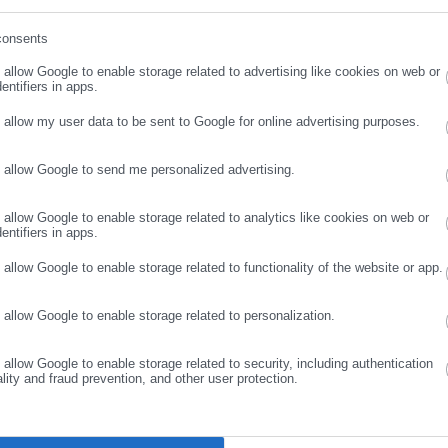
consents
ρωσε email
o allow Google to enable storage related to advertising like cookies on web or
entifiers in apps.
ημείο εκκίνησης την Πλατεία Ομονοίας και θα ακολουθήσει την
o allow my user data to be sent to Google for online advertising purposes.
ος πλ. Γεωργίου) – Κορίνθου με κατάληξη και έξοδο από Ερμού κα
o allow Google to send me personalized advertising.
ΣΥΝΕΧΙΣΤΕ ΣΤΟ WEBSITE
ΕΓΓΡΑΦΗ
, τα άρματα του Καρναβαλιού των Μικρών που έχουν κατασκευαστ
o allow Google to enable storage related to analytics like cookies on web or
entifiers in apps.
 Πατρέων (υπεύθυνος: Νίκος Λιβάνης), στα οποία υπάρχουν δύο
φορά. Πρόκειται για τα «Μωρό Καρνάβαλος» (ιδέα, κατασκευή:
o allow Google to enable storage related to functionality of the website or app.
ντασία» (ιδέα, κατασκευή: Νεκτάριος Σαρηγιάννης), ενώ θα
άνα», «Καρουσέλ», «Σκυλάκι», «Φεγγάρι», «Σαρανταποδαρούσα»,
o allow Google to enable storage related to personalization.
o allow Google to enable storage related to security, including authentication
ality and fraud prevention, and other user protection.
ες συμμετοχής με χρώματα, φαντασία, χιούμορ, αστείρευτο κέφι
τέχουν αρκετές ομάδες εκτός Πατρών, μεταξύ των οποίων από
τσα, Δύμη, Φράγκα Αχαΐας, Φαρρές, Αλισσό, Βασιλικό, Λακκόπετρ