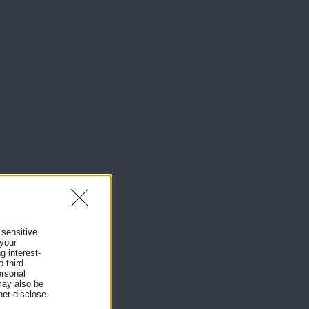
 sensitive
 your
g interest-
 third
ersonal
 may also be
her disclose