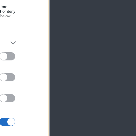
tore
nt or deny
 below
ίκησης,
ης