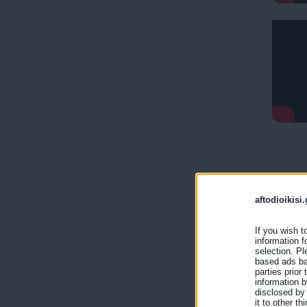
aftodioikisi.
If you wish t
information f
selection. Pl
based ads bas
parties prior
information b
disclosed by 
it to other thi