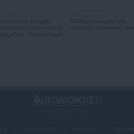
.07.2026 | 10:50
08.07.2026 | 10:00
εσσαλονίκη: Εταιρεία
Η Άνδρος ανάμεσα στα
νακύκλωσης λειτουργούσε
καλύτερα ευρωπαϊκά νησι
ωρίς άδεια – Μία σύλληψη
εια
Ευρετήριο ΟΤΑ
Σύνδεσμοι
Ταυτότητ