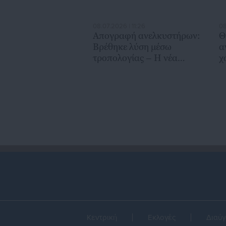
08.07.2026 | 11:26
08
Απογραφή ανελκυστήρων:
Θ
Βρέθηκε λύση μέσω
α
τροπολογίας – Η νέα
χ
διαδικασία
Κεντρική
Εκλογές
Διαύγ