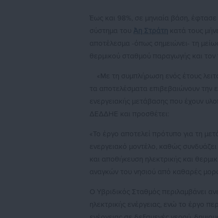
Έως και 98%, σε μηνιαία βάση, έφτασ
σύστημα του
Άη Στράτη
κατά τους μήν
αποτέλεσμα -όπως σημειώνει- τη μείω
θερμικού σταθμού παραγωγής και τον 
«Με τη συμπλήρωση ενός έτους λειτο
τα αποτελέσματα επιβεβαιώνουν την ε
ενεργειακής μετάβασης που έχουν υλο
ΔΕΔΔΗΕ και προσθέτει:
«Το έργο αποτελεί πρότυπο για τη με
ενεργειακό μοντέλο, καθώς συνδυάζει
και αποθήκευση ηλεκτρικής και θερμι
αναγκών του νησιού από καθαρές μορφ
Ο Υβριδικός Σταθμός περιλαμβάνει α
ηλεκτρικής ενέργειας, ενώ το έργο π
ενέργειας σε δεξαμενές νερού, δημιο