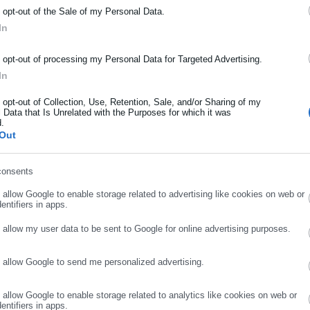
ΡΑΦΗ NEWSLETTER
για το αντιπλημμυρικό έργο στον Δήμο
o opt-out of the Sale of my Personal Data.
αγμένης
ωθείτε πρώτοι για ειδήσεις και θέματα από το χώρο της Αυτοδιο
In
μόσιας διοίκησης, της εργασίας, της ασφάλισης αλλά και γενικότερ
ρότητας από την Ελλάδα και όλο τον κόσμο!
o opt-out of processing my Personal Data for Targeted Advertising.
In
λήρως αυτοματοποιημένη, μέσω ειδικά αναπτυγμένου Προγράμματο
ήρωσε όνομα
ολογίζει και εφαρμόζει τη βέλτιστη αξιοποίηση των διαθέσιμων
o opt-out of Collection, Use, Retention, Sale, and/or Sharing of my
 Data that Is Unrelated with the Purposes for which it was
εργειακές ανάγκες και τις επικρατούσες συνθήκες.
d.
ήρωσε επώνυμο
Out
, ο ΔΕΔΔΗΕ προχώρησε σε εκτεταμένες αναβαθμίσεις των
έπτυξε νέες διαδικασίες και αλγορίθμους λειτουργίας,
consents
ρωσε email
 εξασφάλισε τη συνεχή παρακολούθηση και βελτιστοποίηση της
o allow Google to enable storage related to advertising like cookies on web or
ς.
entifiers in apps.
o allow my user data to be sent to Google for online advertising purposes.
o allow Google to send me personalized advertising.
ΣΥΝΕΧΙΣΤΕ ΣΤΟ WEBSITE
ΕΓΓΡΑΦΗ
Σταθμού ξεκίνησαν τον Ιούλιο του 2025 και η κανονική λειτουργία
ύτιμη τεχνογνωσία που απέκτησε ο ΔΕΔΔΗΕ μέσα από την υλοποίη
o allow Google to enable storage related to analytics like cookies on web or
entifiers in apps.
οθέσεις για την ανάπτυξη αντίστοιχων έργων υψηλής διείσδυσης