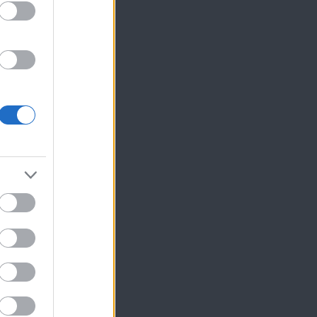
ίκησης,
ης
ς
ση