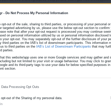
λοποιήθηκε από το ΚΑΠΕ για λογαριασμό του Δήμου Αγίου
υ ΕΣΠΑ.
gr -
Do Not Process My Personal Information
o opt-out of the sale, sharing to third parties, or processing of your personal or
or targeted advertising by us, please use the below opt-out section to confirm
ease note that after your opt-out request is processed you may continue seein
ed on personal information utilized by us or personal information disclosed to
 to your opt-out. You may separately opt-out of the further disclosure of your p
y third parties on the IAB’s list of downstream participants. This information
us to third parties on the
IAB’s List of Downstream Participants
that may furt
ΔΗΕ, ο οποίος, ως Διαχειριστής των Μη Διασυνδεδεμένων Νησιών
rd parties.
υτοματοποιημένες διαδικασίες και καινοτόμους αλγορίθμους
that this website/app uses one or more Google services and may gather and s
ς του Αγίου Ευστρατίου, διασφαλίζοντας την αξιόπιστη και ασφα
ncluding but not limited to your visit or usage behaviour. You may click to gra
ogle and its third-party tags to use your data for below specified purposes in
 καθώς και την ομαλή μετάβαση μεταξύ του θερμικού σταθμού
nt section.
.
l Data Processing Opt Outs
ων: Βρέθηκε λύση μέσω τροπολογίας -
o opt-out of the Sharing of my personal data.
In