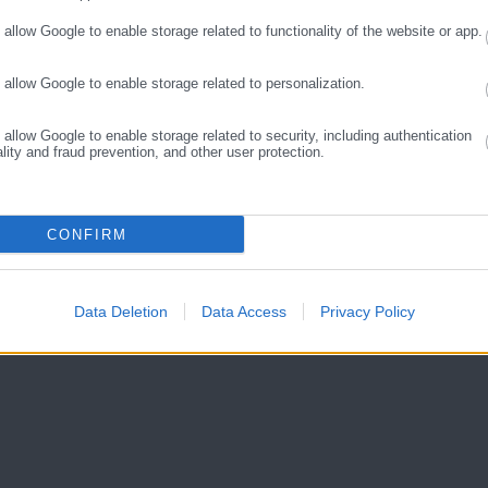
ασυνδεδεμένα Νησιά, επιταχύνοντας την ενεργειακή μετάβαση κα
o allow Google to enable storage related to functionality of the website or app.
νησιωτικής Ελλάδας.
o allow Google to enable storage related to personalization.
νύει έμπρακτα ότι, με καινοτόμες τεχνολογίες, προηγμένα
νογνωσία, ο ΔΕΔΔΗΕ συμβάλλει καθοριστικά στη δημιουργία ενός
o allow Google to enable storage related to security, including authentication
ality and fraud prevention, and other user protection.
ο “πράσινου” ενεργειακού μέλλοντος για τα ελληνικά νησιά».
CONFIRM
Data Deletion
Data Access
Privacy Policy