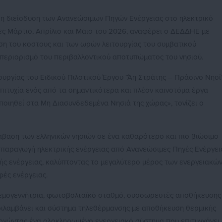
ε η διείσδυση των Ανανεώσιμων Πηγών Ενέργειας στο ηλεκτρικό
ες Μάρτιο, Απρίλιο και Μάιο του 2026, αναφέρει ο ΔΕΔΔΗΕ με
ση του κόστους και των ωρών λειτουργίας του συμβατικού
περιορισμό του περιβαλλοντικού αποτυπώματος του νησιού.
υργίας του Ειδικού Πιλοτικού Έργου “Άη Στράτης – Πράσινο Νησί”
πιτυχία ενός από τα σημαντικότερα και πλέον καινοτόμα έργα
ποιηθεί στα Μη Διασυνδεδεμένα Νησιά της χώρας», τονίζει ο
τάβαση των ελληνικών νησιών σε ένα καθαρότερο και πιο βιώσιμο
 παραγωγή ηλεκτρικής ενέργειας από Ανανεώσιμες Πηγές Ενέργει
κής ενέργειας, καλύπτοντας το μεγαλύτερο μέρος των ενεργειακώ
ές ενέργειας.
νεμογεννήτρια, φωτοβολταϊκό σταθμό, συσσωρευτές αποθήκευσης
εριλαμβάνει και σύστημα τηλεθέρμανσης με αποθήκευση θερμικής
υργώντας ένα ολοκληρωμένο ενεργειακό σύστημα που επιτυγχάνει