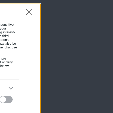
 sensitive
 your
g interest-
 third
ersonal
 may also be
her disclose
,
tore
λή
nt or deny
 below