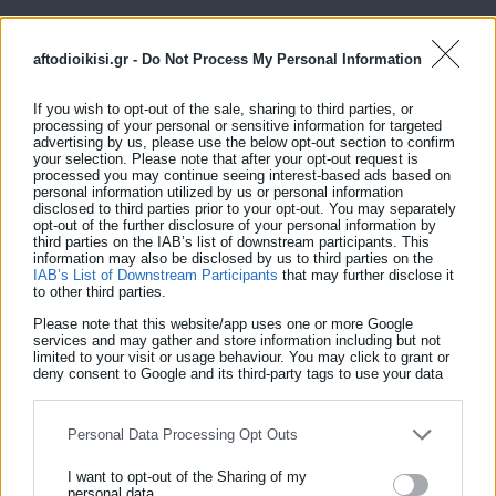
aftodioikisi.gr -
Do Not Process My Personal Information
Από την αυτοψία που πραγματοποιήθηκε, διαπιστώθηκε ότι
If you wish to opt-out of the sale, sharing to third parties, or
στο χώρο της επιχείρησης υπήρχαν διάσπαρτοι σωροί με
processing of your personal or sensitive information for targeted
απόβλητα εκσκαφών, κατασκευών, κατεδαφίσεων (Α.Ε.Κ.Κ.),
advertising by us, please use the below opt-out section to confirm
your selection. Please note that after your opt-out request is
καθώς και σωροί με απόβλητα ξυλείας, πλαστικών,
processed you may continue seeing interest-based ads based on
personal information utilized by us or personal information
υφασμάτων, ογκωδών αποβλήτων, παλαιών μετάλλων σκραπ,
disclosed to third parties prior to your opt-out. You may separately
Απόβλητα Ηλεκτρικού, Ηλεκτρονικού Εξοπλισμού (Α.Η.Η.Ε.),
opt-out of the further disclosure of your personal information by
third parties on the IAB’s list of downstream participants. This
μηχανήματα συμπίεσης πλαστικού και ξύλου καθώς και
information may also be disclosed by us to third parties on the
IAB’s List of Downstream Participants
that may further disclose it
θρυμματιστές των εν λόγω αποβλήτων (εκτός ΑΕΚΚ).
to other third parties.
Επιπλέον, υπήρχαν μεταλλικές κατασκευές, γερανοφόρα
Please note that this website/app uses one or more Google
οχήματα καθώς και όχημα φορτωτής, το οποίο ήταν έμφορτο
services and may gather and store information including but not
limited to your visit or usage behaviour. You may click to grant or
με αποσυναρμολογημένα ξύλα.
deny consent to Google and its third-party tags to use your data
for below specified purposes in below Google consent section.
Δείτε ακόμη:
Personal Data Processing Opt Outs
Η Άνδρος ανάμεσα στα καλύτερα ευρωπαϊκά
νησιά
I want to opt-out of the Sharing of my
personal data.