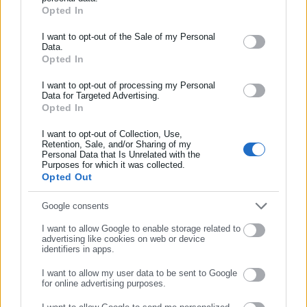
Opted In
ΕΓΓΡΑΦΗ NEWSLETTER
Απογραφή ανελκυστήρων: Βρέθηκε λύση
μέσω τροπολογίας - Η νέα διαδικασία
Ενημερωθείτε πρώτοι για ειδήσεις και θέματα από το χώρο της
I want to opt-out of the Sale of my Personal
Data.
Αυτοδιοίκησης, της δημόσιας διοίκησης, της εργασίας, της
Opted In
ασφάλισης αλλά και γενικότερης επικαιρότητας από την Ελλάδα
και όλο τον κόσμο!
I want to opt-out of processing my Personal
Αποτέλεσμα των ανωτέρω ενεργειών ήταν η πρόκληση
Data for Targeted Advertising.
ρύπανσης και υποβάθμισης του περιβάλλοντος, η ρύπανση και
Opted In
Συμπλήρωσε όνομα
υποβάθμιση του εδάφους, του υπεδάφους με κίνδυνο
I want to opt-out of Collection, Use,
ρύπανσης του υδροφόρου ορίζοντα, καθώς και η υποβάθμιση
Retention, Sale, and/or Sharing of my
Personal Data that Is Unrelated with the
Συμπλήρωσε επώνυμο
της ποιότητας ζωής των κατοίκων της ευρύτερης περιοχής.
Purposes for which it was collected.
Opted Out
Από την περαιτέρω έρευνα, προέκυψε ότι τα πλαστά
πιστοποιητικά έγγραφα τα προμηθεύτηκε ο 46χρονος από την
Συμπλήρωσε email
Google consents
46χρονη ημεδαπή, η οποία είχε αναλάβει την διαδικασία και
I want to allow Google to enable storage related to
όλες τις ενέργειες διεκπεραίωσης για την αδειοδότηση της εν
advertising like cookies on web or device
identifiers in apps.
λόγω επιχείρησης.
I want to allow my user data to be sent to Google
for online advertising purposes.
ΣΥΝΕΧΙΣΤΕ ΣΤΟ WEBSITE