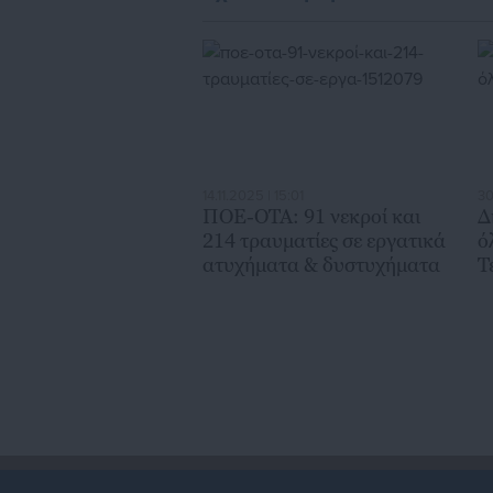
14.11.2025 | 15:01
30
ΠΟΕ-ΟΤΑ: 91 νεκροί και
Δ
214 τραυματίες σε εργατικά
ό
ατυχήματα & δυστυχήματα
Τ