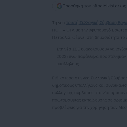
Προσθήκη του aftodioikisi.gr ω
Τη νέα
τριετή Συλλογική Σύμβαση Εργασ
ΠΟΠ – ΟΤΑ με την υφυπουργό Εσωτερι
Πετραλιά, φέρνει στη δημοσιότητα το aft
Στη νέα ΣΣΕ εξακολουθούν να ισχύου
2022) ενώ παράλληλα προστέθηκαν ο
υπαλλήλους.
Ειδικότερα στη νέα Συλλογική Σύμβασ
δημοτικούς υπαλλήλους και συνδικαλισ
συλλογικής σύμβασης στο νέο προσοντ
πρωτοβάθμιας εκπαίδευσης σε ορισμέ
προβλέψεις για την χορήγηση των Μέσ