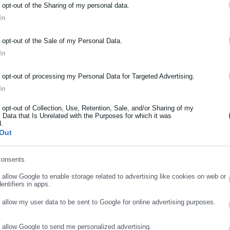
o opt-out of the Sharing of my personal data.
In
ΡΑΦΗ NEWSLETTER
o opt-out of the Sale of my Personal Data.
ωθείτε πρώτοι για ειδήσεις και θέματα από το χώρο της Αυτοδιο
In
μόσιας διοίκησης, της εργασίας, της ασφάλισης αλλά και γενικότερ
ρότητας από την Ελλάδα και όλο τον κόσμο!
o opt-out of processing my Personal Data for Targeted Advertising.
In
ήρωσε όνομα
o opt-out of Collection, Use, Retention, Sale, and/or Sharing of my
 Data that Is Unrelated with the Purposes for which it was
d.
ήρωσε επώνυμο
Out
consents
ρωσε email
o allow Google to enable storage related to advertising like cookies on web or
entifiers in apps.
o allow my user data to be sent to Google for online advertising purposes.
o allow Google to send me personalized advertising.