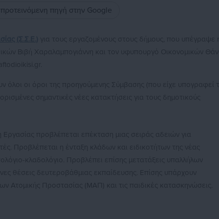
ς προτεινόμενη πηγή στην Google
ίας (Σ.Σ.Ε.)
για τους εργαζομένους στους δήμους, που υπέγραψε 
κών Βιβή Χαραλαμπογιάννη και τον υφυπουργό Οικονομικών Θά
odioikisi.gr.
ν όλοι οι όροι της προηγούμενης Σύμβασης (που είχε υπογραφεί 
ρισμένες σημαντικές νέες κατακτήσεις για τους δημοτικούς
η Εργασίας προβλέπεται επέκταση μιας σειράς αδειών για
τές. Προβλέπεται η ένταξη κλάδων και ειδικοτήτων της νέας
ολόγιο-κλαδολόγιο. Προβλέπει επίσης μετατάξεις υπαλλήλων
νες θέσεις δευτεροβάθμιας εκπαίδευσης. Επίσης υπάρχουν
ων Ατομικής Προστασίας (ΜΑΠ) και τις παιδικές κατασκηνώσεις.