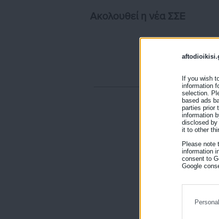
Ακολουθεί η νέα ΣΣΕ
aftodioikisi.
If you wish t
information f
selection. Pl
based ads bas
parties prior
information b
disclosed by 
it to other thi
Please note 
information i
consent to Go
Google conse
Persona