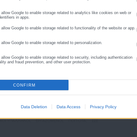
ΣΥΝΕΧΙΣΤΕ ΣΤΟ WEBSITE
ΕΓΓΡΑΦΗ
o allow Google to enable storage related to analytics like cookies on web or
entifiers in apps.
o allow Google to enable storage related to functionality of the website or app.
o allow Google to enable storage related to personalization.
o allow Google to enable storage related to security, including authentication
ality and fraud prevention, and other user protection.
Μιχάλης Κοττάκης
CONFIRM
ικές Επιστήμες και Δημόσια Διοίκηση στο Εθνικό και Καποδιστριακό
παγγελματικά με τη δημοσιογραφία από το 2025 καλύπτοντας θέματα
ρικών και της αυτοδιοίκησης. Στο παρελθόν έχει αρθρογραφήσει σε
Περισσότερα
Data Deletion
Data Access
Privacy Policy
όπως και στην Εφημερίδα «ΕΣΤΙΑ»
https://www.instagram.com/mixalis_kott/
ΚΟΙ ΥΠΑΛΛΗΛΟΙ,
ΕΡΓΑΖΟΜΕΝΟΙ,
ΠΟΠ-ΟΤΑ,
ΣΣΕ