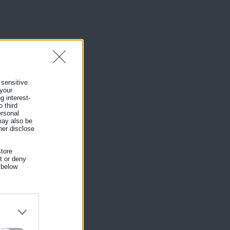
 sensitive
 your
g interest-
 third
ersonal
 may also be
her disclose
tore
nt or deny
 below