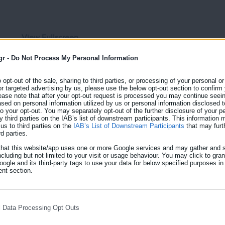
View Fullscreen
gr -
Do Not Process My Personal Information
o opt-out of the sale, sharing to third parties, or processing of your personal or
or targeted advertising by us, please use the below opt-out section to confirm
ease note that after your opt-out request is processed you may continue seein
ed on personal information utilized by us or personal information disclosed to
 to your opt-out. You may separately opt-out of the further disclosure of your p
y third parties on the IAB’s list of downstream participants. This information
us to third parties on the
IAB’s List of Downstream Participants
that may furt
rd parties.
that this website/app uses one or more Google services and may gather and s
ncluding but not limited to your visit or usage behaviour. You may click to gra
ogle and its third-party tags to use your data for below specified purposes in
nt section.
l Data Processing Opt Outs