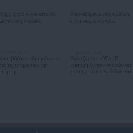
.09.2025 | 18:39
10.06.2025 | 21:08
ήμοι βάζουν «λουκέτο» σε
Εργαζόμενοι ΟΤΑ: Η
λες τις υπηρεσίες την
«μαύρη λίστα» νεκρών και
ετάρτη
τραυματιών μεγαλώνει και
Πολιτεία δεν πράττει το
παραμικρό