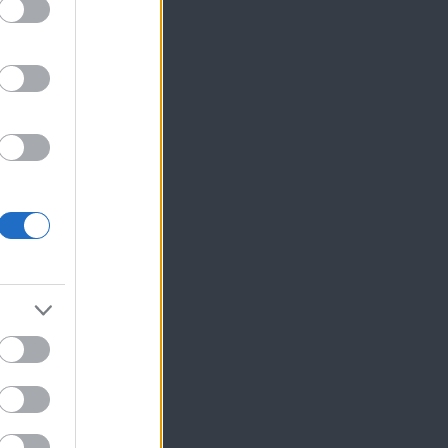
ίκησης,
ης