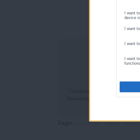
I want t
device id
I want t
I want t
I want t
function
Γεννήθηκε το 2000. Σπούδασε Πολιτ
Πανεπιστήμιο Αθηνών. Ασχολείται ε
που άπτονται του Υπουργείου Εσωτε
φοιτητικές και τοπικές ιστοσελίδες, 
Tags:
proteinomena,
ΔΗΜΟΙ,
ΔΗΜΟΤΙ