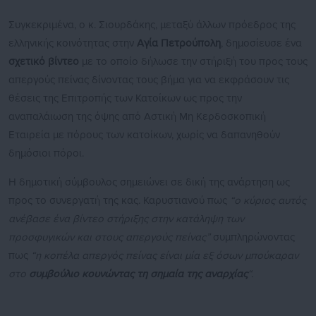
Συγκεκριμένα, ο κ. Σιουρδάκης, μεταξύ άλλων πρόεδρος της
ελληνικής κοινότητας στην
Αγία Πετρούπολη
, δημοσίευσε ένα
σχετικό βίντεο
με το οποίο δήλωσε την στήριξή του προς τους
απεργούς πείνας δίνοντας τους βήμα για να εκφράσουν τις
θέσεις της Επιτροπής των Κατοίκων ως προς την
αναπαλάιωση της όψης από Αστική Μη Κερδοσκοπική
Εταιρεία με πόρους των κατοίκων, χωρίς να δαπανηθούν
δημόσιοι πόροι.
Η δημοτική σύμβουλος σημειώνει σε δική της ανάρτηση ως
προς το συνεργατή της κας. Καρυστιανού πως
“ο κύριος αυτός
ανέβασε ένα βίντεο στήριξης στην κατάληψη των
προσφυγικών και στους απεργούς πείνας”
συμπληρώνοντας
πως
“η κοπέλα απεργός πείνας είναι μία εξ όσων μπούκαραν
στο
συμβούλιο κουνώντας τη σημαία της αναρχίας
“.