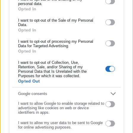
personal data.
Και κατέληξε αναφέροντας:
Opted In
ΕΓΓΡΑΦΗ NEWSLETTER
“Η χώρα δεν έχει ανάγκη από Τσίπρες και τους κλώνους
του. Σοβαρότητα ζητά ο κόσμος. Αυτό δεν είναι
Ενημερωθείτε πρώτοι για ειδήσεις και θέματα από το χώρο της
I want to opt-out of the Sale of my Personal
Data.
σοβαρότητα”.
Αυτοδιοίκησης, της δημόσιας διοίκησης, της εργασίας, της
Opted In
ασφάλισης αλλά και γενικότερης επικαιρότητας από την Ελλάδα
και όλο τον κόσμο!
I want to opt-out of processing my Personal
Data for Targeted Advertising.
Δείτε αναλυτικά την ανάρτηση:
Opted In
Συμπλήρωσε όνομα
I want to opt-out of Collection, Use,
Retention, Sale, and/or Sharing of my
Personal Data that Is Unrelated with the
Συμπλήρωσε επώνυμο
Purposes for which it was collected.
Opted Out
Συμπλήρωσε email
Google consents
I want to allow Google to enable storage related to
advertising like cookies on web or device
identifiers in apps.
I want to allow my user data to be sent to Google
for online advertising purposes.
ΣΥΝΕΧΙΣΤΕ ΣΤΟ WEBSITE