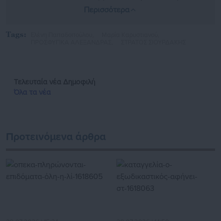
αυτοδιοίκησης. Στο παρελθόν έχει αρθρογραφήσει σε
Περισσότερα
φοιτητικές και τοπικές ιστοσελίδες, όπως και στην
Εφημερίδα «ΕΣΤΙΑ»
https://www.instagram.com/mixalis_kott/
Tags:
Ελένη Παπαδοπούλου,
Μαρία Καρυστιανού,
ΠΡΟΣΦΥΓΙΚΑ ΑΛΕΞΑΝΔΡΑΣ,
ΣΤΡΑΤΟΣ ΣΙΟΥΡΔΑΚΗΣ
Τελευταία νέα
Δημοφιλή
Όλα τα νέα
Προτεινόμενα άρθρα