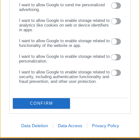
I want to allow Google to send me personalized
advertising.
ΕΓΓΡΑΦΗ
I want to allow Google to enable storage related to
analytics like cookies on web or device identifiers
in apps.
I want to allow Google to enable storage related to
functionality of the website or app.
I want to allow Google to enable storage related to
personalization.
I want to allow Google to enable storage related to
security, including authentication functionality and
fraud prevention, and other user protection.
Μιχάλης Κοττάκης
CONFIRM
Γεννήθηκε το 2000. Σπούδασε Πολιτικές Επιστήμες και
Δημόσια Διοίκηση στο Εθνικό και Καποδιστριακό
Πανεπιστήμιο Αθηνών. Ασχολείται επαγγελματικά με τη
Data Deletion
Data Access
Privacy Policy
δημοσιογραφία από το 2025 καλύπτοντας θέματα που
άπτονται του Υπουργείου Εσωτερικών και της