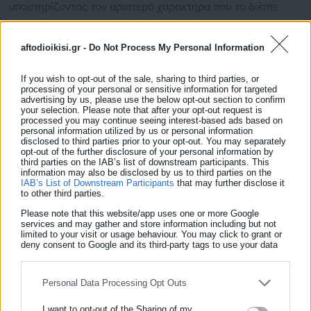
υποστηρίζοντας τον αριστερό χαρακτήρα που το διέπει.
aftodioikisi.gr -
Do Not Process My Personal Information
“Δεν έβγαλε μιλιά για την βεβήλωση του μνημείου του
Αγνώστου Στρατιώτη, δεν είπε τίποτα στον στενό της
If you wish to opt-out of the sale, sharing to third parties, or
συνεργάτη για τη στήριξη του σε μία από τις πιο σκληρές
processing of your personal or sensitive information for targeted
advertising by us, please use the below opt-out section to confirm
καταλήψεις της Αθήνας, η ιδρυτική της διακήρυξη δεν
your selection. Please note that after your opt-out request is
processed you may continue seeing interest-based ads based on
περιέχει ούτε μία λέξη για τους λαθρομετανάστες, σαν να
personal information utilized by us or personal information
μην είναι τεράστιο πρόβλημα. Έτσι προφανώς
disclosed to third parties prior to your opt-out. You may separately
opt-out of the further disclosure of your personal information by
αντιλαμβάνεται το περιεχόμενο των λέξεων “δημοκρατία,
third parties on the IAB’s list of downstream participants. This
δικαιοσύνη και ισότητα”. Οπως ακριβώς το αντιλαμβάνεται
information may also be disclosed by us to third parties on the
IAB’s List of Downstream Participants
that may further disclose it
και ο ΣΥΡΙΖΑ, η ΕΛΑΣ ή όπως λένε τις αριστερές
to other third parties.
συνιστώσες τέλος πάντων. Γελώ με όσους την λένε
Please note that this website/app uses one or more Google
ακροδεξιά. Αριστερά και πέρα είναι η κα Καρυστιανού.
services and may gather and store information including but not
limited to your visit or usage behaviour. You may click to grant or
Οποιος έχει διαβάσει αριστερούς αναγνωρίζει αμέσως τι
deny consent to Google and its third-party tags to use your data
for below specified purposes in below Google consent section.
αέρας φυσά στη διακήρυξη”
σημείωσε μεταξύ άλλων.
Personal Data Processing Opt Outs
I want to opt-out of the Sharing of my