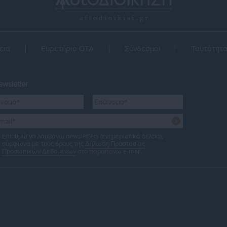
εια
Ευρετήριο ΟΤΑ
Σύνδεσμοι
Ταυτότητ
wsletter
Επιθυμώ να λαμβάνω newsletters (ενημερωτικά δελτία),
σύμφωνα με τους όρους της
Δήλωση Προστασίας
Προσωπικών Δεδομένων
στο παραπάνω e-mail.