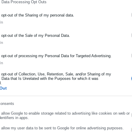
l Data Processing Opt Outs
o opt-out of the Sharing of my personal data.
ΡΑΦΗ NEWSLETTER
In
ωθείτε πρώτοι για ειδήσεις και θέματα από το χώρο της Αυτοδιο
μόσιας διοίκησης, της εργασίας, της ασφάλισης αλλά και γενικότερ
o opt-out of the Sale of my Personal Data.
ρότητας από την Ελλάδα και όλο τον κόσμο!
In
ήρωσε όνομα
o opt-out of processing my Personal Data for Targeted Advertising.
In
ήρωσε επώνυμο
o opt-out of Collection, Use, Retention, Sale, and/or Sharing of my
 Data that Is Unrelated with the Purposes for which it was
d.
Out
ρωσε email
consents
o allow Google to enable storage related to advertising like cookies on web or
.08.2026 | 14:18
03.08.2026 | 12:28
entifiers in apps.
ο Κίνημα στηρίζει
Στέλεχος της «Ελπίδας»
o allow my user data to be sent to Google for online advertising purposes.
αρυστιανού: «Οι
καταγγέλλει Καρυστιανού
ΣΥΝΕΧΙΣΤΕ ΣΤΟ WEBSITE
ΕΓΓΡΑΦΗ