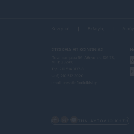
Κεντρική
Εκλογές
Διαύγ
ΣΤΟΙΧΕΙΑ ΕΠΙΚΟΙΝΩΝΙΑΣ
Ne
Πανεπιστημίου 56, Αθήνα τ.κ. 106 78,
ΜΗΤ: 232416
Τηλ. 210 514 3137-8
Φαξ: 210 512 3020
email:
press@aftodioikisi.gr
ΣΤΗΡΙΞΤΕ ΤΗΝ ΑΥΤΟΔΙΟΙΚΗΣΗ