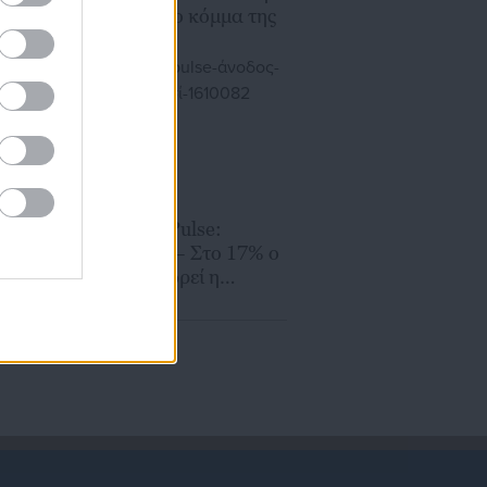
Αυγερινό από το κόμμα της
09.07.2026 | 21:41
Δημοσκόπηση Pulse:
η
Άνοδος για ΝΔ – Στο 17% ο
Τσίπρας, υποχωρεί η
Καρυστιανού