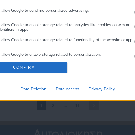
ροσπάθειες σφετερισμού
Γρατσία για
αι διάσπασης απέτυχαν»
αντιδημοκρατικές λογικές
o allow Google to send me personalized advertising.
o allow Google to enable storage related to analytics like cookies on web or
entifiers in apps.
o allow Google to enable storage related to functionality of the website or app.
o allow Google to enable storage related to personalization.
.07.2026 | 17:37
22.07.2026 | 22:45
αραιτήθηκε από
Παρέμβαση Καρυστιανού:
CONFIRM
o allow Google to enable storage related to security, including authentication
κπρόσωπος της
«Σκανδαλωδώς ελλιπής» 
ality and fraud prevention, and other user protection.
αρυστιανού ο Αυγερινός –
εισαγγελική πρόταση για
ι καταγγέλλει
τον Τριαντόπουλο
Data Deletion
Data Access
Privacy Policy
1
2
…
14