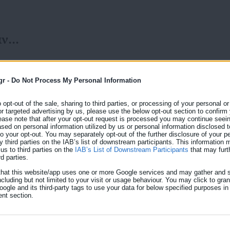
ανού
gr -
Do Not Process My Personal Information
05.08.2026 | 18:19
o opt-out of the sale, sharing to third parties, or processing of your personal or
Αυγερινός: «Η Ελπίδα πε
or targeted advertising by us, please use the below opt-out section to confirm
ease note that after your opt-out request is processed you may continue seein
ed on personal information utilized by us or personal information disclosed to
μεγαλειώδες Κίνημα των
 to your opt-out. You may separately opt-out of the further disclosure of your p
y third parties on the IAB’s list of downstream participants. This information
εκτός»
us to third parties on the
IAB’s List of Downstream Participants
that may furt
rd parties.
Νέα αιχμηρή παρέμβαση για τις εξελίξεις στο κόμμα 
that this website/app uses one or more Google services and may gather and s
πρώην εκπρόσωπος του κόμματος, Θανάσης Αυγερινός
νός:
ncluding but not limited to your visit or usage behaviour. You may click to gra
ogle and its third-party tags to use your data for below specified purposes in
λειτουργία του πολιτικού φορέα και τη σχέση του με
 –
nt section.
ανάρτησή του στην πλατφόρμα Χ (πρώην Twitter), ο 
συνολικό απολογισμό των […]