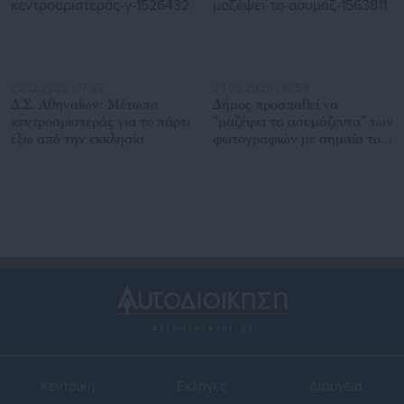
22.12.2025 | 17:43
27.03.2026 | 10:59
Δ.Σ. Αθηναίων: Μέτωπο
Δήμος προσπαθεί να
κεντροαριστεράς για το πάρτι
“μαζέψει τα ασυμάζευτα” των
έξω από την εκκλησία
φωτογραφιών με σημαία του
Κεμάλ
Κεντρική
Εκλογές
Διαύγεια