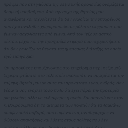
πράγμα που στη γλώσσα της σεξιστικής ορολογίας ονομάζεται
θεσμική υποβάθμιση. Από την αρχή της θητείας μου
αναφέρετε και ισχυρίζεστε ότι δεν γνωρίζω την υποχρέωση
που έχω αναλάβει, χρησιμοποιώντας μάλιστα εκφράσεις που
έμειναν ασχολίαστες από εμένα. Από τον “εξουσιαστικό
οίστρο, μέχρι και την προηγούμενη φορά που ισχυριστήκατε
ότι δεν γνωρίζω τα θέματα της ημερήσιας διάταξης τα οποία
εγώ εισηγούμαι.
Και προσέθεσε επαυξάνοντας στο επιχείρημα περί σεξισμού:
Σήμερα φτάσατε στο τελευταίο σκαλοπάτι να συγκρίνεται την
τρίμηνη θητεία μου με αυτή του προκατόχου μου, ανδρός. Δεν
ξέρω τι σας ενοχλεί τόσο πολύ ότι έχει πάρει την προεδρία
μια γυναίκα, αλλά με ενδιαφέρει η ουσία. Και απαντώ και στον
κ. Βουρδουμπά ότι τα αιτήματα των πολιτών ότι τα λαμβάνω
υπόψιν πολύ σοβαρά, που επιμένω στις αντιδημαρχίες να
δώσουν απαντήσεις και λύσεις στους πολίτες που δεν
αντέχουν άλλο να τους δουλεύουν οι πολιτικοί. Δε με