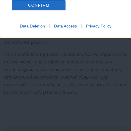
την προσβάλλει η επίκληση του φύλου, ενώ προκλήθηκε
CONFIRM
ένταση και φωνές στο δημοτικό συμβούλιο με την πρόεδρο να
φτάνει στη διακοπή της συνεδρίασης. Η ένταση σε ένα βαθμό
Data Deletion
Data Access
Privacy Policy
συνεχίστηκε και μετά την επανέναρξη της διαδικασίας, με τον
Γιώργο Αποστολόπουλο και τη Όλγα Δούρου να αντιδρούν
στις τοποθετήσεις της.
Στην προσπάθεια της Ελένης Παπαδοπούλου να πάρει εκ νέου
το λόγο για να τοποθετηθεί επί προσωπικού προς τους
αντιδημάρχους που ενεπλάκησαν στη συζήτηση η πρόεδρος
είπε απευθυνόμενη προς τη δημοτική σύμβουλο “μην
τραμπουκίζετε το προεδρείο”, ενώ η ένταση συνεχίστηκε όσο
το λόγο είχε η Ελένη Παπαδοπούλου.