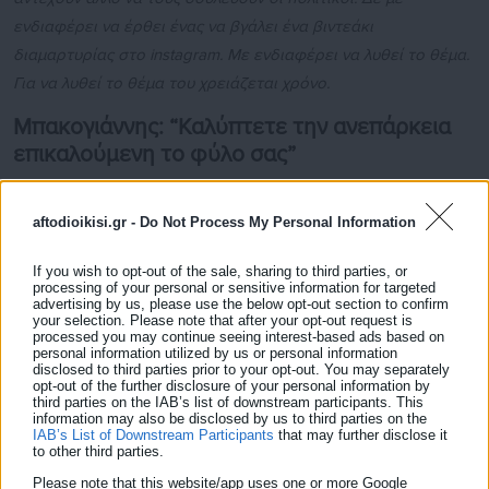
ενδιαφέρει να έρθει ένας να βγάλει ένα βιντεάκι
διαμαρτυρίας στο instagram. Με ενδιαφέρει να λυθεί το θέμα.
Για να λυθεί το θέμα του χρειάζεται χρόνο.
Μπακογιάννης: “Καλύπτετε την ανεπάρκεια
επικαλούμενη το φύλο σας”
Το λόγο έλαβε εκ νέου η παράταξη του Κώστα Μπακογιάννη
aftodioikisi.gr -
Do Not Process My Personal Information
με τον Νίκο Αβραμίδη να τονίζει πως “είναι αδιανόητο να μας
αποκαλείτε σεξιστές”, ενώ ζήτησε την απόσυρση του
If you wish to opt-out of the sale, sharing to third parties, or
σεξιστικού επιχειρήματος από πλευράς της προέδρου.
processing of your personal or sensitive information for targeted
advertising by us, please use the below opt-out section to confirm
your selection. Please note that after your opt-out request is
Δείτε ακόμη:
processed you may continue seeing interest-based ads based on
personal information utilized by us or personal information
Τοποθέτηση Δημάρχου για την πτώση
disclosed to third parties prior to your opt-out. You may separately
opt-out of the further disclosure of your personal information by
φωτιστικού σε κεφάλι μαθήτριας
third parties on the IAB’s list of downstream participants. This
information may also be disclosed by us to third parties on the
IAB’s List of Downstream Participants
that may further disclose it
Δ.Σ. Αθηναίων: Κατηγορίες για "πολιτική
to other third parties.
απρέπεια" κατά Μπακογιάννη - Σύγκρουση με
Please note that this website/app uses one or more Google