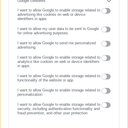
Συμπλήρωσε email
Google consents
προβλημάτων μέσω της εφαρμογής “novoville”, αλλά και του
I want to allow Google to enable storage related to
1595.
advertising like cookies on web or device
identifiers in apps.
Στην ίδια γραμμή της κριτικής τάχθηκε και η παράταξη της
I want to allow my user data to be sent to Google
Ανατρεπτικής Συμμαχίας, μη τοποθετούμενη επί του
for online advertising purposes.
ΣΥΝΕΧΙΣΤΕ ΣΤΟ WEBSITE
σεξιστικού επιχειρήματος. “Υπάρχει θέμα με τα αιτήματα των
I want to allow Google to send me personalized
πολιτών, για τα οποία δεν ενημερωνόμαστε” ανέφερε η Όλγα
advertising.
ΕΓΓΡΑΦΗ
Κλείτσα.
I want to allow Google to enable storage related to
analytics like cookies on web or device identifiers
in apps.
I want to allow Google to enable storage related to
functionality of the website or app.
Προσβολή η επίκληση του φύλου – “Μην
τραμπουκίζετε το προεδρείο”
I want to allow Google to enable storage related to
personalization.
Στη συνέχεια, το λόγο πήρε η επικεφαλής της παράταξης
I want to allow Google to enable storage related to
security, including authentication functionality and
“Αθήνα ΜΑΣ” Ελένη Παπαδοπούλου η οποία άσκησε έντονη
fraud prevention, and other user protection.
κριτική κατά της προέδρου κας. Λιμνιωτάκη για την εισαγωγή
του σεξιστικού προσήμου στη συζήτηση υποστηρίζοντας πως