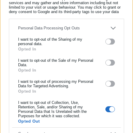
το προεδρείο
services and may gather and store information including but not
limited to your visit or usage behaviour. You may click to grant or
deny consent to Google and its third-party tags to use your data
for below specified purposes in below Google consent section.
Personal Data Processing Opt Outs
I want to opt-out of the Sharing of my
Ο δε Κώστας Μπακογιάννης κατακρίνοντας τη στάση της
personal data.
Δέσποινας Λιμνιωτάκη σημείωσε:
Δεν μπορείτε να καλύπτετε
Opted In
ΕΓΓΡΑΦΗ NEWSLETTER
την ανεπάρκειά σας επικαλούμενη το φύλο σας και να
Ενημερωθείτε πρώτοι για ειδήσεις και θέματα από το χώρο της
I want to opt-out of the Sale of my Personal
καταλογίζετε σε εμάς σεξισμό. Και να απαξιώνετε του αγώνες
Data.
Αυτοδιοίκησης, της δημόσιας διοίκησης, της εργασίας, της
Opted In
των ανθρώπων για ίσα δικαιώματα. Πόσο μάλλον και εσεις
ασφάλισης αλλά και γενικότερης επικαιρότητας από την Ελλάδα
επιθυμίες δημάρχους υλοποιείτε, έχετε επιλέξει συνειδητά να
και όλο τον κόσμο!
I want to opt-out of processing my Personal
Data for Targeted Advertising.
λογοκρίνετε το δημοτικό συμβούλίο και να φιμώνετε τους
Opted In
Συμπλήρωσε όνομα
Αθηναίους δημότες που επιθυμούν να ακουστούν. Δεν έχετε
I want to opt-out of Collection, Use,
δικαίωμα να φιλτράρετε το δημόσιο διάλογο στην πόλη.
Retention, Sale, and/or Sharing of my
Personal Data that Is Unrelated with the
Συμπλήρωσε επώνυμο
Μάλιστα, υποστήριξε στο παρατηρητήριο Καθημερινότητας
Purposes for which it was collected.
Opted Out
υποστήριξε πως προσφεύγουν οι πολίτες μετά από την
απουσία ανταπόκρισης του δήμου στην ανάδειξη των