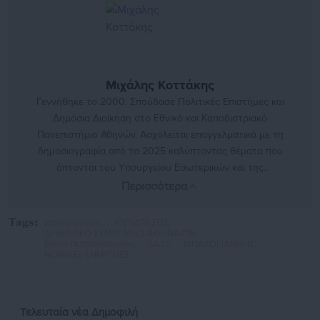
Μιχάλης Κοττάκης
Γεννήθηκε το 2000. Σπούδασε Πολιτικές Επιστήμες και
Δημόσια Διοίκηση στο Εθνικό και Καποδιστριακό
Πανεπιστήμιο Αθηνών. Ασχολείται επαγγελματικά με τη
δημοσιογραφία από το 2025 καλύπτοντας θέματα που
άπτονται του Υπουργείου Εσωτερικών και της
αυτοδιοίκησης. Στο παρελθόν έχει αρθρογραφήσει σε
Περισσότερα
φοιτητικές και τοπικές ιστοσελίδες, όπως και στην
Εφημερίδα «ΕΣΤΙΑ»
https://www.instagram.com/mixalis_kott/
Tags:
proteinomena,
ΑΝΤΙΔΡΑΣΕΙΣ,
ΔΗΜΟΤΙΚΟ ΣΥΜΒΟΥΛΙΟ ΑΘΗΝΑΙΩΝ,
Ελένη Παπαδοπούλου,
ΛΑΣΥ,
ΜΠΑΚΟΓΙΑΝΝΗΣ,
ΝΟΜΙΚΕς ΕΝΕΡΓΕΙΕΣ
Τελευταία νέα
Δημοφιλή