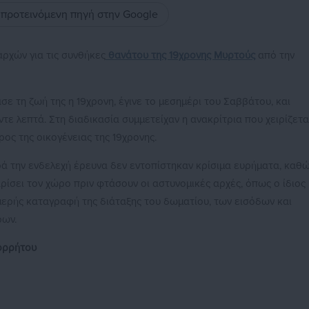
ς προτεινόμενη πηγή στην Google
αρχών για τις συνθήκες
θανάτου της 19χρονης Μυρτούς
από την
σε τη ζωή της η 19χρονη, έγινε το μεσημέρι του Σαββάτου, και
τε λεπτά. Στη διαδικασία συμμετείχαν η ανακρίτρια που χειρίζετα
ρος της οικογένειας της 19χρονης.
ρά την ενδελεχή έρευνα δεν εντοπίστηκαν κρίσιμα ευρήματα, καθ
ίσει τον χώρο πριν φτάσουν οι αστυνομικές αρχές, όπως ο ίδιος
μερής καταγραφή της διάταξης του δωματίου, των εισόδων και
ρων.
ορρήτου