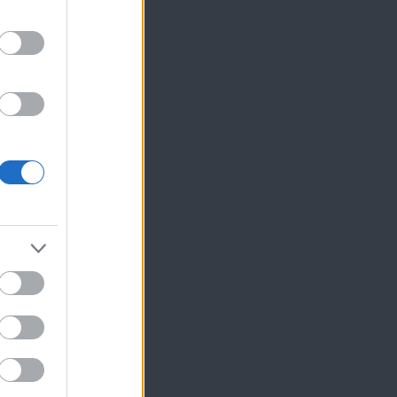
ίκησης,
ης
ν
τώ