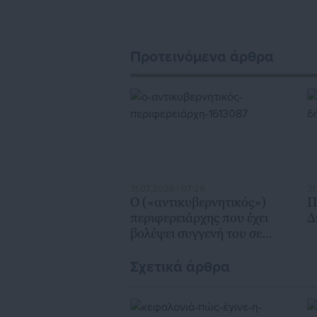
ασφαλιστικά αλλ
Προτεινόμενα άρθρα
31.07.2026 | 07:29
31
Ο («αντικυβερνητικός»)
Π
περιφερειάρχης που έχει
Δ
βολέψει συγγενή του σε
υπουργό
Σχετικά άρθρα