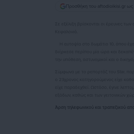
Προσθήκη του aftodioikisi.gr ω
Σε εξέλιξη βρίσκονται οι έρευνες των 
Κεφαλονιά.
Η αυτοψία στο δωμάτιο 10, όπου έχα
διήρκεσε περίπου μία ώρα και δεκαπέν
την υπόθεση, αστυνομικοί και ο δικηγό
Σύμφωνα με το ρεπορτάζ του Star, πα
ο 23χρονος κατηγορούμενος είχε καθαρ
είχε παραδεχθεί. Ωστόσο, έγινε λεπτο
εξόδων, καθώς και των γειτονικών χώ
Άρση τηλεφωνικού και τραπεζικού απ