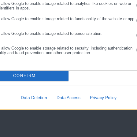
o allow Google to enable storage related to analytics like cookies on web or
entifiers in apps.
o allow Google to enable storage related to functionality of the website or app.
o allow Google to enable storage related to personalization.
o allow Google to enable storage related to security, including authentication
ality and fraud prevention, and other user protection.
Aftodioikisi News
αδικτυακή πύλη για τους ΟΤΑ, το Δημόσιο και την Εργασία στην Ελλάδα,
CONFIRM
008 ως πηγή έγκυρης και συνεχούς ροής ενημέρωσης με ειδήσεις και
ης, της Δημόσιας Διοίκησης, της Εργασίας, της Ασφάλισης αλλά και
Περισσότερα
λλάδα και όλο τον κόσμο. Τον Μάιο του 2010, μόλις δύο χρόνια μετά
Data Deletion
Data Access
Privacy Policy
μήθηκε με το δημοσιογραφικό Βραβείο Μπότση. Παράλληλα, αποτελεί
ΝΙΑ,
ΜΥΡΤΩ
ύ πολιτικών, αιρετών της Αυτοδιοίκησης αλλά και επιχειρηματιών με
νους στο δημόσιο και ιδιωτικό τομέα, ενώ λειτουργεί ως δίαυλος
νωνίας μεταξύ της Περιφέρειας και του Κέντρου. Καθημερινά δέχεται
 εργαζόμενους στο δημόσιο και ιδιωτικό τομέα, πολιτικούς, αιρετούς
ς και, κυρίως, πολίτες που ενδιαφέρονται για τοπικά, εργασιακά,