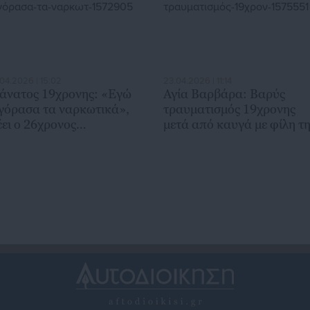
.04.2026 | 15:02
23.04.2026 | 11:14
άνατος 19χρονης: «Εγώ
Αγία Βαρβάρα: Βαρύς
γόρασα τα ναρκωτικά»,
τραυματισμός 19χρονης
έει ο 26χρονος
μετά από καυγά με φίλη τ
ρσιβαρίστας