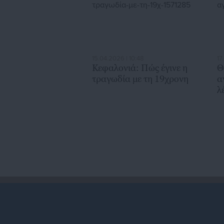
15.04.2026 | 10:48
17
Κεφαλονιά: Πώς έγινε η
Θ
τραγωδία με τη 19χρονη
α
λ
α