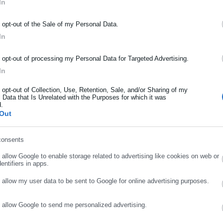
In
ΡΑΦΗ NEWSLETTER
o opt-out of the Sale of my Personal Data.
9χρονης αναφέρουν, ότι ο 23χρονος φέρεται να ζήλευε τη Μυρτώ
ωθείτε πρώτοι για ειδήσεις και θέματα από το χώρο της Αυτοδιο
In
από έναν μικρό καυγά που είχαν λίγες εβδομάδες πριν το
μόσιας διοίκησης, της εργασίας, της ασφάλισης αλλά και γενικότερ
ι ο 23χρονος ήταν εκείνος που γνώριζε τον 66χρονο άνδρα και το
ρότητας από την Ελλάδα και όλο τον κόσμο!
o opt-out of processing my Personal Data for Targeted Advertising.
εται να απέκρυψε την ύπαρξή του από τις αρχές.
In
ήρωσε όνομα
ζουν αντιφάσεις. Αν και υποστήριξε ότι βρισκόταν μαζί με τη Μυρ
o opt-out of Collection, Use, Retention, Sale, and/or Sharing of my
 Data that Is Unrelated with the Purposes for which it was
έγραψε να κινείται μόνος του. Οι αρχές συνεχίζουν την έρευνα και
d.
ήρωσε επώνυμο
στικές για την εξέλιξη της υπόθεσης.
Out
consents
ρωσε email
o allow Google to enable storage related to advertising like cookies on web or
entifiers in apps.
o allow my user data to be sent to Google for online advertising purposes.
o allow Google to send me personalized advertising.
ΣΥΝΕΧΙΣΤΕ ΣΤΟ WEBSITE
ΕΓΓΡΑΦΗ