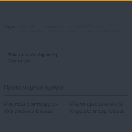
Tags:
19ΧΡΟΝΗ,
proteinomena,
ΔΗΜΑΡΧΟΣ ΣΑΜΗΣ,
ΚΕΦΑΛΟΝΝΙΑ,
ΜΥΡΤΩ,
ΠΑΝΑΓΗΣ ΔΡΑΚΟΥΛΟΓΚΩΝΑΣ
Τελευταία νέα
Δημοφιλή
Όλα τα νέα
Προτεινόμενα άρθρα