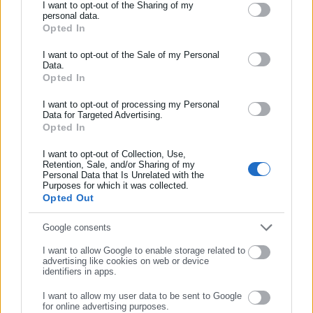
I want to opt-out of the Sharing of my
personal data.
Opted In
ΕΓΓΡΑΦΗ NEWSLETTER
Ενημερωθείτε πρώτοι για ειδήσεις και θέματα από το χώρο της
I want to opt-out of the Sale of my Personal
Data.
Αυτοδιοίκησης, της δημόσιας διοίκησης, της εργασίας, της
Στις αυτοδιοικητικές εκλογές του 2014 εξελέγη
Opted In
ασφάλισης αλλά και γενικότερης επικαιρότητας από την Ελλάδα
Αντιπεριφερειάρχης των Π.Ε. Κεφαλονιάς και Ιθάκης.
και όλο τον κόσμο!
I want to opt-out of processing my Personal
Data for Targeted Advertising.
Από 01.09.2014 – 31.08.2019 Αντιπεριφερειάρχης
Opted In
Συμπλήρωσε όνομα
Περιφερειακών Ενοτήτων Κεφαλονιάς και Ιθάκης.
I want to opt-out of Collection, Use,
Retention, Sale, and/or Sharing of my
Από 29.12.2014 – 30.04.2017 Αντιπεριφερειάρχης της Π.Ι.Ν.,
Personal Data that Is Unrelated with the
Συμπλήρωσε επώνυμο
Purposes for which it was collected.
αρμόδιος γι.α θέματα Νησιωτικότητας, Νησιωτικής Πολιτικής
Opted Out
και παρακολούθησης των θεμάτων της Μακροπεριφέρειας
Αδριατικής – Ιονίου.
Συμπλήρωσε email
Google consents
I want to allow Google to enable storage related to
Από 29.12.2016 –30.03.2020 Μέλος της Ομάδας Εργασίας της
advertising like cookies on web or device
Π.Ι.Ν, για την Ευρωπαϊκή Στρατηγική για την
identifiers in apps.
Μακροπεριφέρεια Αδριατικής – Ιονίου (EUSAIR) στον πυλώνα
I want to allow my user data to be sent to Google
II “Σύνδεση της Περιφέρειας”.
for online advertising purposes.