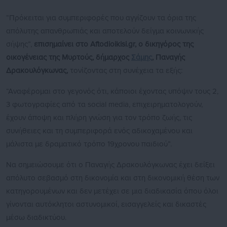
“Πρόκειται για συμπεριφορές που αγγίζουν τα όρια της
απόλυτης απανθρωπιάς και αποτελούν δείγμα κοινωνικής
σήψης”,
επισημαίνει στο Aftodioikisi.gr, ο δικηγόρος της
οικογένειας της Μυρτούς, δήμαρχος
Σάμης
, Παναγής
Δρακουλόγκωνας,
τονίζοντας στη συνέχεια τα εξής:
“Αναφέρομαι στο γεγονός ότι, κάποιοι έχοντας υπόψιν τους 2,
3 φωτογραφίες από τα social media, επιχειρηματολογούν,
έχουν άποψη και πλήρη γνώση για τον τρόπο ζωής, τις
συνήθειες και τη συμπεριφορά ενός αδικοχαμένου και
μάλιστα με δραματικό τρόπο 19χρονου παιδιού”.
Να σημειώσουμε ότι ο Παναγής Δρακουλόγκωνας έχει δείξει
απόλυτο σεβασμό στη δικονομία και στη δικονομική θέση των
κατηγορουμένων και δεν μετέχει σε μια διαδικασία όπου όλοι
γίνονται αυτόκλητοι αστυνομικοί, εισαγγελείς και δικαστές
μέσω διαδικτύου.