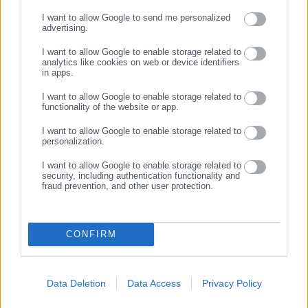
ΣΥΝΕΧΙΣΤΕ ΣΤΟ WEBSITE
I want to allow Google to send me personalized
Μέλος του Δ.Σ. του “Φορέα Διαχείρισης του Αίνου”.
advertising.
ΕΓΓΡΑΦΗ
I want to allow Google to enable storage related to
analytics like cookies on web or device identifiers
in apps.
Από 01.08.2017 – 02.2020 Πρόεδρος Δικτύου Συνεργασίας
I want to allow Google to enable storage related to
functionality of the website or app.
Π.Ι.Ν. Κεφαλονιάς και Ιθάκης, φορέα υλοποίησης του Τοπικού
Προγράμματος CLLD/LEADER 2014 – 2020. Από 01.08.2017 –
I want to allow Google to enable storage related to
personalization.
02.2020 Αντιπρόεδρος της Επιτροπής Διαχείρισης
Προγράμματος LEADER.
I want to allow Google to enable storage related to
security, including authentication functionality and
fraud prevention, and other user protection.
Από 01.09.2014 – 31.08.2019, Εκπρόσωπος της Π.Ι.Ν. στην
Ε.Ν.Π.Ε.
CONFIRM
Από 01.02.2020 ήταν Ειδικός Συνεργάτης του Δημάρχου
Σάμης, μέχρι τις αυτοδιοικητικές εκλογές του 2023 όπου και
εξελέγη ο ίδιος Δήμαρχος με ποσοστό 49,89%.
Data Deletion
Data Access
Privacy Policy