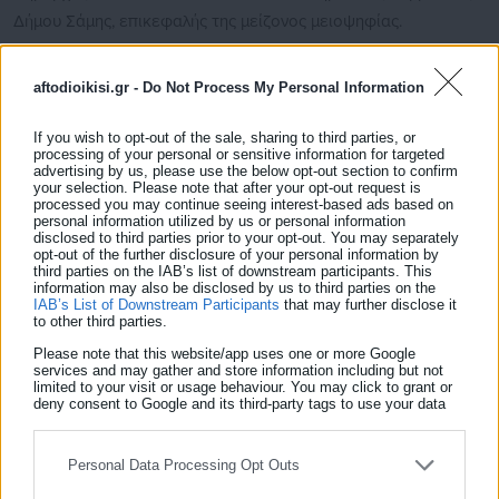
Δήμου Σάμης, επικεφαλής της μείζονος μειοψηφίας.
Από 01.01.2007 – 31.12.2010 Δημοτικός Σύμβουλος Δήμου
aftodioikisi.gr -
Do Not Process My Personal Information
Σάμης, Πρόεδρος του Δημοτικού Συμβουλίου και Πρόεδρος
του Δημοτικού Παιδικού Σταθμού του Δήμου Σάμης.
If you wish to opt-out of the sale, sharing to third parties, or
processing of your personal or sensitive information for targeted
Στις αυτοδιοικητικές εκλογές του 2010 ήταν υποψήφιος
advertising by us, please use the below opt-out section to confirm
your selection. Please note that after your opt-out request is
Αντιπεριφερειάρχης Κεφαλονιάς και Ιθάκης με την παράταξη
processed you may continue seeing interest-based ads based on
personal information utilized by us or personal information
της ΑΝΑΣΑ. Στις Εθνικές εκλογές του Μαΐου και του Ιουνίου
disclosed to third parties prior to your opt-out. You may separately
opt-out of the further disclosure of your personal information by
2012 υποψήφιος βουλευτής με τον ΣΥΡΙΖΑ ΕΚΜ.
third parties on the IAB’s list of downstream participants. This
information may also be disclosed by us to third parties on the
Δείτε ακόμη:
IAB’s List of Downstream Participants
that may further disclose it
to other third parties.
Συνελήφθη παππούς 2χρονου παιδιού στον
Please note that this website/app uses one or more Google
Πύργο – Το πήρε από την Παιδιατρική ενώ είχε
services and may gather and store information including but not
limited to your visit or usage behaviour. You may click to grant or
πιει χλωρίνη
deny consent to Google and its third-party tags to use your data
for below specified purposes in below Google consent section.
Σορός 17χρονης εντοπίστηκε στη Διώρυγα της
Κορίνθου
Personal Data Processing Opt Outs