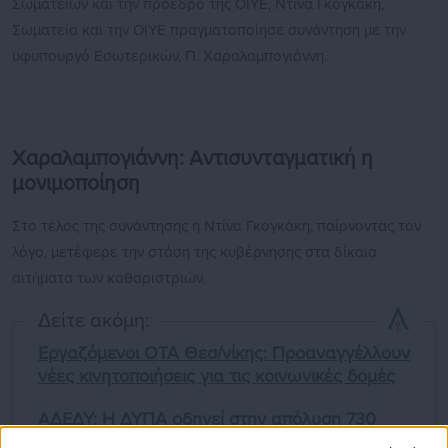
Σωματείων και την πρόεδρο της ΟΙΥΕ, Ντίνα Γκογκάκη,
Σωματεία και την ΟΙΥΕ πραγματοποίησε συνάντηση με την
υφυπουργό Εσωτερικών, Π. Χαραλαμπογιάννη.
Χαραλαμπογιάννη: Αντισυνταγματική η
μονιμοποίηση
Στο τέλος της συνάντησης η Ντίνα Γκογκάκη, παίρνοντας τον
λόγο, μετέφερε την στάση της κυβέρνησης στα δίκαια
αιτήματα των καθαριστριών.
Δείτε ακόμη:
Εργαζόμενοι ΟΤΑ Θεσ/νίκης: Προαναγγέλλουν
νέες κινητοποιήσεις για τις κοινωνικές δομές
ΑΔΕΔΥ: Η ΔΥΠΑ οδηγεί στην απόλυση 730
εργασιακούς συμβούλους