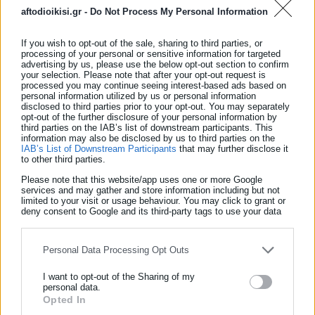
aftodioikisi.gr -
Do Not Process My Personal Information
If you wish to opt-out of the sale, sharing to third parties, or
«Η κυρία Χαραλαμπογιάννη μας είπε ότι αυτή η κατάσταση
processing of your personal or sensitive information for targeted
advertising by us, please use the below opt-out section to confirm
είναι νόμιμη. Αυτό υπάρχει», τόνισε χαρακτηριστικά η
your selection. Please note that after your opt-out request is
πρόεδρος της ΟΙΥΕ, σημειώνοντας μάλιστα πως η απάντηση
processed you may continue seeing interest-based ads based on
personal information utilized by us or personal information
της κυβέρνησης στην απαίτηση για μόνιμη και σταθερή
disclosed to third parties prior to your opt-out. You may separately
opt-out of the further disclosure of your personal information by
δουλειά με πλήρη εργασιακά και ασφαλιστικά δικαιώματα,
third parties on the IAB’s list of downstream participants. This
information may also be disclosed by us to third parties on the
είναι πως… έρχεται σε σύγκρουση με το Σύνταγμα.
IAB’s List of Downstream Participants
that may further disclose it
to other third parties.
Στην συνέχεια τόνισε πως όπου οι εργαζόμενοι
Please note that this website/app uses one or more Google
πραγματοποίησαν παρεμβάσεις και κινητοποιήθηκαν,
services and may gather and store information including but not
limited to your visit or usage behaviour. You may click to grant or
μπόρεσαν να αποσπάσουν κατακτήσεις, με πολύ πρόσφατο
deny consent to Google and its third-party tags to use your data
for below specified purposes in below Google consent section.
παράδειγμα την πίεση που δέχεται ο δήμος Πειραιά με την
απόλυση καθαρίστριας που έλειψε για μια ώρα λόγω
Personal Data Processing Opt Outs
προβλήματος υγείας του παιδιού της!
I want to opt-out of the Sharing of my
personal data.
Opted In
ΕΓΓΡΑΦΗ NEWSLETTER