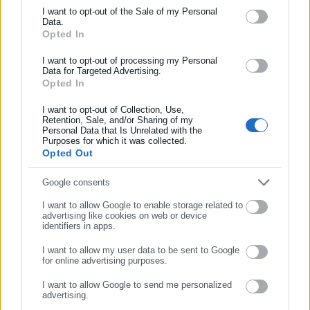
Ενημερωθείτε πρώτοι για ειδήσεις και θέματα από το χώρο της
I want to opt-out of the Sale of my Personal
Χαιρετίζοντας τον αγώνα των καθαριστριών και την
Data.
Αυτοδιοίκησης, της δημόσιας διοίκησης, της εργασίας, της
Opted In
συμμετοχή τους στις απεργίες, πρόσθεσε πως πρέπει να
ασφάλισης αλλά και γενικότερης επικαιρότητας από την Ελλάδα
δοθεί συνέχεια στην δράση και κάλεσε σε συμμετοχή στην
και όλο τον κόσμο!
I want to opt-out of processing my Personal
Data for Targeted Advertising.
μεγάλη πρωτομαγιάτικη απεργία και στις συγκεντρώσεις.
Opted In
Συμπλήρωσε όνομα
Αμέσως μετά η Χριστίνα Καραμαλίκη, πρόεδρος του
I want to opt-out of Collection, Use,
Σωματείου Καθαριστών-τριών Πειραιά, σημείωσε πως
Retention, Sale, and/or Sharing of my
Personal Data that Is Unrelated with the
Συμπλήρωσε επώνυμο
«βγάζουν φλύκταινες όταν ακούνε για μόνιμη και σταθερή
Purposes for which it was collected.
Opted Out
δουλειά», επισημαίνοντας πως οι ανάγκες των εργαζόμενων
είναι όλον τον χρόνο και όχι για 10 μήνες που διαρκούν οι
Συμπλήρωσε email
Google consents
συμβάσεις.
I want to allow Google to enable storage related to
advertising like cookies on web or device
Παράλληλα κατήγγειλε την παρουσία των ΜΑΤ, που
identifiers in apps.
βρίσκονταν εντός του υπουργείου. «Ντροπή τους να φέρουν
I want to allow my user data to be sent to Google
ΜΑΤ απέναντι σε μανάδες, γιαγιάδες, καθαρίστριες που
for online advertising purposes.
ΣΥΝΕΧΙΣΤΕ ΣΤΟ WEBSITE
έχουνε λιώσει για τα σχολεία και των δικών τους παιδιών»,
I want to allow Google to send me personalized
τόνισε χαρακτηριστικά.
advertising.
ΕΓΓΡΑΦΗ