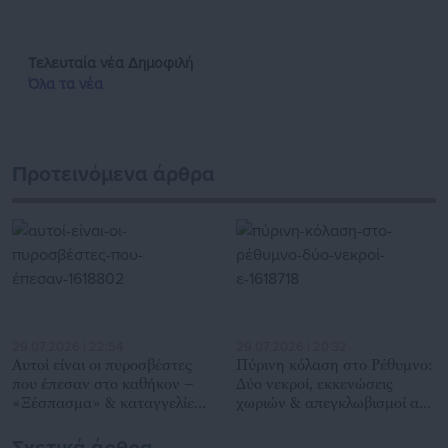
Εργάζεται στο aftodioikisi.gr από το 2016, ενώ τα τελευταία
χρόνια κατέχει τη θέση του Διευθυντή Σύνταξης της
ιστοσελίδας.
https://www.facebook.com/theodoropan
Τελευταία νέα
Δημοφιλή
Όλα τα νέα
Προτεινόμενα άρθρα
29.07.2026 | 22:54
29.07.2026 | 20:32
Αυτοί είναι οι πυροσβέστες
Πύρινη κόλαση στο Ρέθυμνο:
που έπεσαν στο καθήκον –
Δύο νεκροί, εκκενώσεις
«Ξέσπασμα» & καταγγελίες
χωριών & απεγκλωβισμοί από
συναδέλφων τους
θαλάσσης