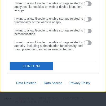
I want to allow Google to enable storage related to
analytics like cookies on web or device identifiers
in apps.
I want to allow Google to enable storage related to
functionality of the website or app.
I want to allow Google to enable storage related to
personalization.
I want to allow Google to enable storage related to
security, including authentication functionality and
fraud prevention, and other user protection.
Παναγιώτης Θεοδωρόπουλος
Ο Παναγιώτης Θεοδωρόπουλος είναι δημοσιογράφος με
εξειδίκευση στο πολιτικό ρεπορτάζ και στην κάλυψη
CONFIRM
θεμάτων της τοπικής αυτοδιοίκησης σε ψηφιακά και
ραδιοφωνικά μέσα. Ξεκίνησε σε ηλικία 22 χρονών ως
μαθητευόμενος στην εφημερίδα «Ριζοσπάστης», όπου έμεινε
Data Deletion
Data Access
Privacy Policy
για 18 χρόνια καλύπτοντας το κοινωνικό, πολιτικό και
Περισσότερα
κυβερνητικό ρεπορτάζ. Εχει συνεργαστεί με το περιοδικό
«Unfollow» κάνοντας ερευνητική δημοσιογραφία. Από το
Tags:
proteinomena,
ΕΡΓΑΖΟΜΕΝΟΙ,
ΚΑΘΑΡΙΟΤΗΤΑ,
2019 δουλεύει στο ραδιοφωνικό σταθμό Αθήνα 9.84.
ΜΟΝΙΜΟΠΟΙΗΣΗ,
ΥΠΕΣ