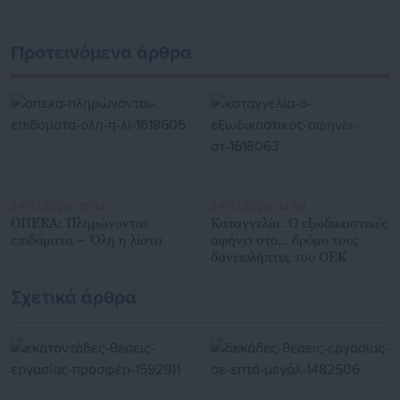
Περιφέρειας και του Κέντρου. Καθημερινά δέχεται
εκατοντάδες χιλιάδες επισκέψεις από εργαζόμενους στο
Προτεινόμενα άρθρα
δημόσιο και ιδιωτικό τομέα, πολιτικούς, αιρετούς της
Αυτοδιοίκησης, επιχειρηματίες και, κυρίως, πολίτες που
ενδιαφέρονται για τοπικά, εργασιακά, ασφαλιστικά αλλά και
για γενικότερα θέματα της επικαιρότητας.
29.07.2026 | 15:34
29.07.2026 | 14:59
ΟΠΕΚΑ: Πληρώνονται
Καταγγελία: Ο εξωδικαστικός
επιδόματα – Όλη η λίστα
αφήνει στο… δρόμο τους
δανειολήπτες του ΟΕΚ
Σχετικά άρθρα