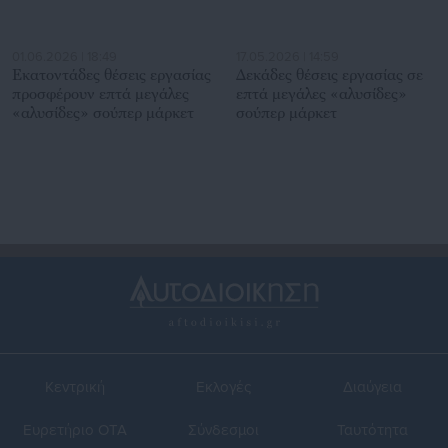
01.06.2026 | 18:49
17.05.2026 | 14:59
Εκατοντάδες θέσεις εργασίας
Δεκάδες θέσεις εργασίας σε
προσφέρουν επτά μεγάλες
επτά μεγάλες «αλυσίδες»
«αλυσίδες» σούπερ μάρκετ
σούπερ μάρκετ
Κεντρική
Εκλογές
Διαύγεια
Ευρετήριο ΟΤΑ
Σύνδεσμοι
Ταυτότητα