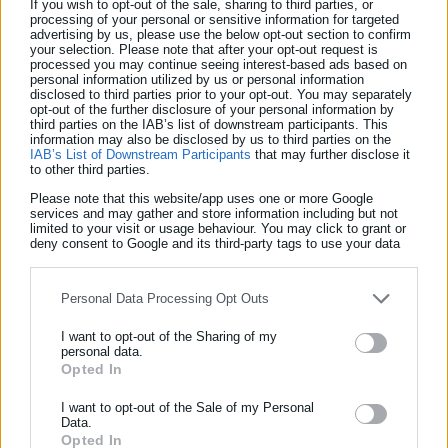
If you wish to opt-out of the sale, sharing to third parties, or
processing of your personal or sensitive information for targeted
advertising by us, please use the below opt-out section to confirm
your selection. Please note that after your opt-out request is
processed you may continue seeing interest-based ads based on
personal information utilized by us or personal information
disclosed to third parties prior to your opt-out. You may separately
opt-out of the further disclosure of your personal information by
third parties on the IAB’s list of downstream participants. This
Δείτε
ΕΔΩ
πώς μπορείτε να κάνετε αίτηση για να
information may also be disclosed by us to third parties on the
προσληφθείτε στην εταιρεία
IAB’s List of Downstream Participants
that may further disclose it
to other third parties.
5) Ανοιχτές θέσεις εργασίας στα σούπερ
Please note that this website/app uses one or more Google
services and may gather and store information including but not
μάρκετ Κρητικός
limited to your visit or usage behaviour. You may click to grant or
deny consent to Google and its third-party tags to use your data
for below specified purposes in below Google consent section.
Νέες θέσεις εργασίας προσφέρει η αλυσίδα σούπερ μάρκετ
Κρητικός
Personal Data Processing Opt Outs
Δείτε
ΕΔΩ
πώς μπορείτε να στείλετε βιογραφικό για να
I want to opt-out of the Sharing of my
personal data.
προσληφθείτε στην εταιρεία
Opted In
ΕΓΓΡΑΦΗ NEWSLETTER
6) Προσλήψεις στην ΑΒ Βασιλόπουλος
Ενημερωθείτε πρώτοι για ειδήσεις και θέματα από το χώρο της
I want to opt-out of the Sale of my Personal
Data.
Αυτοδιοίκησης, της δημόσιας διοίκησης, της εργασίας, της
Ανοικτές είναι
112 θέσεις εργασίας
πολλών ειδικοτήτων, σε
Opted In