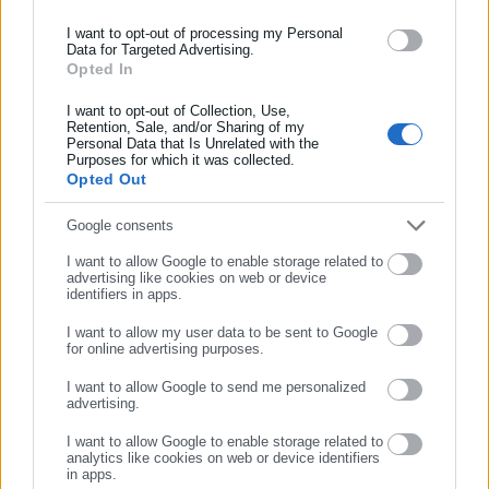
ασφάλισης αλλά και γενικότερης επικαιρότητας από την Ελλάδα
διάφορα σημεία της χώρας, έχει η αλυσίδα σούπερ μάρκετ
και όλο τον κόσμο!
I want to opt-out of processing my Personal
«ΑΒ Βασιλόπουλος».
Data for Targeted Advertising.
Opted In
Συμπλήρωσε όνομα
I want to opt-out of Collection, Use,
Retention, Sale, and/or Sharing of my
Personal Data that Is Unrelated with the
Συμπλήρωσε επώνυμο
Δείτε τις θέσεις
ΕΔΩ.
Purposes for which it was collected.
Opted Out
7) Θέσεις εργασίας σε METRO – My Market
Συμπλήρωσε email
Google consents
Πολλές θέσεις εργασίας προσφέρει και η «αλυσίδα» σούπερ
I want to allow Google to enable storage related to
μάρκετ METRO μέσα από τα εκατονtάδες καταστήματα της My
advertising like cookies on web or device
identifiers in apps.
Market
I want to allow my user data to be sent to Google
Δείτε τις θέσεις
ΕΔΩ
for online advertising purposes.
ΣΥΝΕΧΙΣΤΕ ΣΤΟ WEBSITE
I want to allow Google to send me personalized
advertising.
ΕΓΓΡΑΦΗ
I want to allow Google to enable storage related to
analytics like cookies on web or device identifiers
in apps.