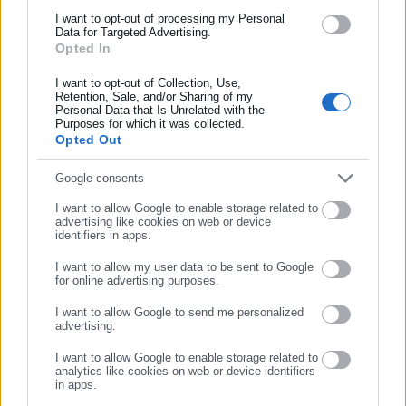
Ως προς το νομοσχέδιο που βρίσκεται υπό κατάρτιση και
και όλο τον κόσμο!
I want to opt-out of processing my Personal
αφορά ίσες αμοιβές μεταξύ ανδρών και γυναικών, θα
Data for Targeted Advertising.
Opted In
Συμπλήρωσε όνομα
προβλεφθούν νέες υποχρεώσεις πριν την πρόσληψη όπως για
παράδειγμα ότι η επιχείρηση θα πρέπει να ανακοινώνει το
I want to opt-out of Collection, Use,
Retention, Sale, and/or Sharing of my
εύρος του μισθού που προσφέρει και όλες οι προκηρύξεις
Personal Data that Is Unrelated with the
Συμπλήρωσε επώνυμο
Purposes for which it was collected.
θέσεων εργασίας θα είναι ανεξάρτητες από το φύλο.
Opted Out
Η ίδια πρόσθεσε ότι οι εταιρείες θα υποχρεούνται να
Συμπλήρωσε email
Google consents
στέλνουν στις αρμόδιες αρχές τα στοιχεία σχετικά με τις
I want to allow Google to enable storage related to
μισθολογικές κλίμακες, ενώ οι εργαζόμενοι θα έχουν τη
advertising like cookies on web or device
δυνατότητα να ζητούν περισσότερα στοιχεία για αμοιβές
identifiers in apps.
εργαζομένων σε αντίστοιχες θέσεις.
I want to allow my user data to be sent to Google
for online advertising purposes.
ΣΥΝΕΧΙΣΤΕ ΣΤΟ WEBSITE
I want to allow Google to send me personalized
advertising.
ΕΓΓΡΑΦΗ
I want to allow Google to enable storage related to
analytics like cookies on web or device identifiers
in apps.