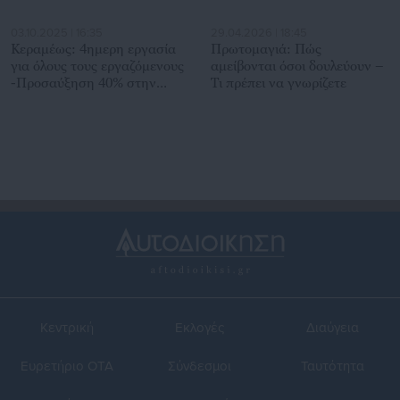
03.10.2025 | 16:35
29.04.2026 | 18:45
Κεραμέως: 4ημερη εργασία
Πρωτομαγιά: Πώς
για όλους τους εργαζόμενους
αμείβονται όσοι δουλεύουν –
-Προσαύξηση 40% στην
Τι πρέπει να γνωρίζετε
υπερωρία
Κεντρική
Εκλογές
Διαύγεια
Ευρετήριο ΟΤΑ
Σύνδεσμοι
Ταυτότητα