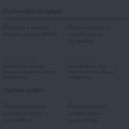
εκατοντάδες χιλιάδες επισκέψεις από εργαζόμενους στο
δημόσιο και ιδιωτικό τομέα, πολιτικούς, αιρετούς της
Προτεινόμενα άρθρα
Αυτοδιοίκησης, επιχειρηματίες και, κυρίως, πολίτες που
ενδιαφέρονται για τοπικά, εργασιακά, ασφαλιστικά αλλά και
για γενικότερα θέματα της επικαιρότητας.
27.07.2026 | 06:59
26.07.2026 | 21:34
Δημόσιο: Τι ισχύει με
Νέος Κώδικας: Έτσι
δόκιμους εργαζόμενους και
παίρνουν δάνεια δήμοι &
αποσπάσεις
περιφέρειες
Σχετικά άρθρα