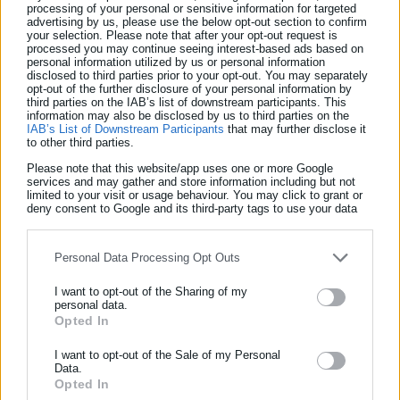
processing of your personal or sensitive information for targeted
βιομηχανία, το λιανεμπόριο.
advertising by us, please use the below opt-out section to confirm
your selection. Please note that after your opt-out request is
processed you may continue seeing interest-based ads based on
personal information utilized by us or personal information
disclosed to third parties prior to your opt-out. You may separately
opt-out of the further disclosure of your personal information by
third parties on the IAB’s list of downstream participants. This
Η ίδια σημείωσε: «Μόνο πέρσι, χάρη στην ψηφιακή κάρτα
information may also be disclosed by us to third parties on the
IAB’s List of Downstream Participants
that may further disclose it
εργασίας, φανερώθηκαν 2,7 εκατομμύρια υπερωρίες
to other third parties.
παραπάνω σε σχέση με πρόπερσι. Που ήταν όλες αυτές όλες
Please note that this website/app uses one or more Google
services and may gather and store information including but not
πριν; Αυτές πλέον
limited to your visit or usage behaviour. You may click to grant or
deny consent to Google and its third-party tags to use your data
δηλώνονται, υπάρχει κάλυψη ασφαλιστική για αυτές και
for below specified purposes in below Google consent section.
αμείβονται οι εργαζόμενοι. Άρα, να ένα εργαλείο πολύτιμο για
Personal Data Processing Opt Outs
την προστασία των εργαζομένων, για την προστασία του
υγιούς ανταγωνισμού και ερχόμαστε και το επεκτείνουμε και
I want to opt-out of the Sharing of my
personal data.
άλλο αυτό το εργαλείο».
Opted In
ΕΓΓΡΑΦΗ NEWSLETTER
Ερχεται νομοσχέδιο για ίσες αμοιβές μεταξύ
Ενημερωθείτε πρώτοι για ειδήσεις και θέματα από το χώρο της
I want to opt-out of the Sale of my Personal
ανδρών και γυναικών
Data.
Αυτοδιοίκησης, της δημόσιας διοίκησης, της εργασίας, της
Opted In
ασφάλισης αλλά και γενικότερης επικαιρότητας από την Ελλάδα