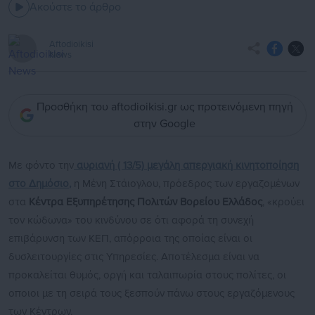
Ακούστε το άρθρο
Aftodioikisi
News
Προσθήκη του aftodioikisi.gr ως προτεινόμενη πηγή
στην Google
Με φόντο την
αυριανή ( 13/5) μεγάλη απεργιακή κινητοποίηση
στο Δημόσιο
,
η Μένη Στάιογλου, πρόεδρος των εργαζομένων
στα
Κέντρα Εξυπηρέτησης Πολιτών Βορείου Ελλάδος
, «κρούει
τον κώδωνα» του κινδύνου σε ότι αφορά τη συνεχή
επιβάρυνση των ΚΕΠ, απόρροια της οποίας είναι οι
δυσλειτουργίες στις Υπηρεσίες. Αποτέλεσμα είναι να
προκαλείται θυμός, οργή και ταλαιπωρία στους πολίτες, οι
οποιοι με τη σειρά τους ξεσπούν πάνω στους εργαζόμενους
των Κέντρων.