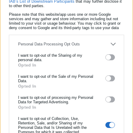
IAB’s List of Downstream Participants
that may further disclose it
to other third parties.
Please note that this website/app uses one or more Google
Έφερε ως παράδειγμα την πλατφόρμα ποινικού μητρώου, η
services and may gather and store information including but not
limited to your visit or usage behaviour. You may click to grant or
οποία αντλεί προσωπικά στοιχεία υπαλλήλου (π.χ. προσωπικό
deny consent to Google and its third-party tags to use your data
for below specified purposes in below Google consent section.
Gmail) αντί για υπηρεσιακά, και τα μηνύματα ολοκλήρωσης
υπόθεσης φτάνουν στον υπάλληλο αντί στον πολίτη. Επιπλέον,
Personal Data Processing Opt Outs
δεν μπορούν να εξυπηρετηθούν πολίτες από τρίτες χώρες
I want to opt-out of the Sharing of my
λόγω προβλημάτων με την καταχώριση της χώρας γέννησης.
personal data.
Opted In
ΕΓΓΡΑΦΗ NEWSLETTER
«Οι δυσλειτουργίες αυτές προκαλούν θυμό, οργή και
Ενημερωθείτε πρώτοι για ειδήσεις και θέματα από το χώρο της
I want to opt-out of the Sale of my Personal
ταλαιπωρία στους πολίτες, τα οποία ξεσπούν πάνω στους
Data.
Αυτοδιοίκησης, της δημόσιας διοίκησης, της εργασίας, της
εργαζόμενους των ΚΕΠ», επισήμανε η κ. Στάικογλου.
Opted In
ασφάλισης αλλά και γενικότερης επικαιρότητας από την Ελλάδα
και όλο τον κόσμο!
Επίσης κατήγγειλε έλλειψη επικοινωνίας με την πολιτική
I want to opt-out of processing my Personal
Data for Targeted Advertising.
ηγεσία, λέγοντας ότι για 13 μήνες δεν υπάρχει καμία
Opted In
Συμπλήρωσε όνομα
επικοινωνία με τον αρμόδιο υφυπουργό για τα ΚΕΠ, κ.
I want to opt-out of Collection, Use,
Σπανάκη.
Retention, Sale, and/or Sharing of my
Personal Data that Is Unrelated with the
Συμπλήρωσε επώνυμο
Όπως είπε η κ. Σάικογλου, η απουσία επικοινωνίας ξεκίνησε
Purposes for which it was collected.