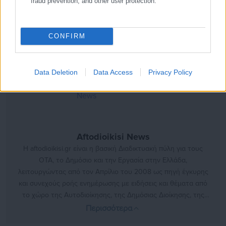
fraud prevention, and other user protection.
Πηγή: magnesianews.gr
CONFIRM
Data Deletion
Data Access
Privacy Policy
Aftodioikisi News
Η aftodioikisi.gr είναι η βασική Διαδικτυακή πύλη για τους
ΟΤΑ, το Δημόσιο και την Εργασία στην Ελλάδα,
λειτουργώντας από τον Απρίλιο του 2008 ως πηγή έγκυρης
και συνεχούς ροής ενημέρωσης με ειδήσεις και θέματα από
το χώρο της Αυτοδιοίκησης, της Δημόσιας Διοίκησης, της
Εργασίας, της Ασφάλισης αλλά και γενικότερης
Περισσότερα
επικαιρότητας από την Ελλάδα και όλο τον κόσμο. Τον Μάιο