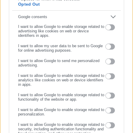
Opted Out
μετά από ένταση σχετικά με την εφαρμογή του ΑΜΚΑ, όπου οι
εργαζόμενοι είχαν κάνει αποχή ζητώντας αναβάθμιση της
Συμπλήρωσε email
Google consents
εφαρμογής και κατανομή του φόρτου εργασίας (π.χ., το
I want to allow Google to enable storage related to
μεταναστευτικό και ο ΕΦΚΑ να αναλάβουν τις δικές τους
advertising like cookies on web or device
identifiers in apps.
αρμοδιότητες).
I want to allow my user data to be sent to Google
for online advertising purposes.
ΣΥΝΕΧΙΣΤΕ ΣΤΟ WEBSITE
I want to allow Google to send me personalized
advertising.
ΕΓΓΡΑΦΗ
Ο υπουργός προσέφυγε στα δικαστήρια, χάνοντας
I want to allow Google to enable storage related to
πρωτοδίκως, αλλά κέρδισε σε δεύτερο βαθμό, και έκτοτε δεν
analytics like cookies on web or device identifiers
υπάρχει επικοινωνία, αφήνοντας τους εργαζόμενους χωρίς
in apps.
κάποιον στον οποίο να απευθυνθούν για την επίλυση των
I want to allow Google to enable storage related to
προβλημάτων τους.
functionality of the website or app.
I want to allow Google to enable storage related to
Τέλος, ανέφερε ότι οι εργαζόμενοι στα ΚΕΠ συμμετέχουν στην
personalization.
αυριανή απεργία της ΑΔΕΔΥ ως ένδειξη διαμαρτυρίας για τα
I want to allow Google to enable storage related to
προβλήματα που υπάρχουν.
security, including authentication functionality and