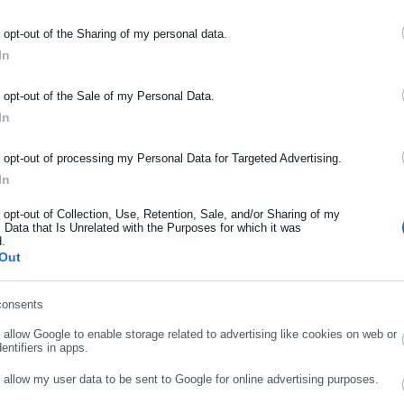
ατος Επικίνδυνης και Ανθυγιεινής Εργασίας
o opt-out of the Sharing of my personal data.
γίας:
In
ΡΑΦΗ NEWSLETTER
o opt-out of the Sale of my Personal Data.
ωθείτε πρώτοι για ειδήσεις και θέματα από το χώρο της Αυτοδιο
In
μόσιας διοίκησης, της εργασίας, της ασφάλισης αλλά και γενικότερ
ρότητας από την Ελλάδα και όλο τον κόσμο!
o opt-out of processing my Personal Data for Targeted Advertising.
In
ήρωσε όνομα
o opt-out of Collection, Use, Retention, Sale, and/or Sharing of my
 Data that Is Unrelated with the Purposes for which it was
d.
ήρωσε επώνυμο
Out
γιώτης Θεοδωρόπουλος
consents
ι δημοσιογράφος με εξειδίκευση στο πολιτικό ρεπορτάζ και στην
ρωσε email
ιοίκησης σε ψηφιακά και ραδιοφωνικά μέσα. Ξεκίνησε σε ηλικία 22
o allow Google to enable storage related to advertising like cookies on web or
entifiers in apps.
μερίδα «Ριζοσπάστης», όπου έμεινε για 18 χρόνια καλύπτοντας το
Περισσότερα
κό ρεπορτάζ. Εχει συνεργαστεί με το περιοδικό «Unfollow» κάνοντας
o allow my user data to be sent to Google for online advertising purposes.
 2019 δουλεύει στο ραδιοφωνικό σταθμό Αθήνα 9.84. Εργάζεται στο