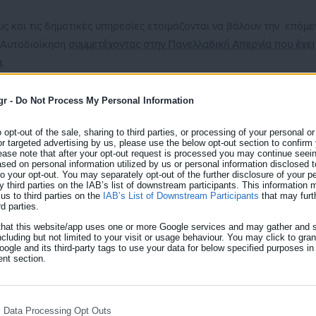
ς και τις δημοτικές υπηρεσίες ετοιμάζονται να βάλουν την επόμε
 Αυτοδιοίκηση
συμμετέχοντας στην Πανελλαδική Απεργία που έχει
α
.
ν Οργανισμών Τοπικής Αυτοδιοίκησης (Π.Ο.Ε.-Ο.Τ.Α.), με
gr -
Do Not Process My Personal Information
αζόμενους στους Ο.Τ.Α. Α΄ Βαθμού να συμμετάσχουν μαζικά στην
κηρυχθεί από την ΑΔΕΔΥ για την
Τετάρτη 13 Μάη 2026
και
o opt-out of the sale, sharing to third parties, or processing of your personal or
or targeted advertising by us, please use the below opt-out section to confirm
 στην Απεργιακή Συγκέντρωση η οποία θα πραγματοποιηθεί
στις
ease note that after your opt-out request is processed you may continue seein
ed on personal information utilized by us or personal information disclosed to
λατεία Κλαυθμώνος.
 to your opt-out. You may separately opt-out of the further disclosure of your p
y third parties on the IAB’s list of downstream participants. This information
us to third parties on the
IAB’s List of Downstream Participants
that may furt
rd parties.
θούς
that this website/app uses one or more Google services and may gather and s
ncluding but not limited to your visit or usage behaviour. You may click to gra
σθού
ogle and its third-party tags to use your data for below specified purposes in
nt section.
ματα για όλους
ν στις Κοινωνικές Δομές των ΟΤΑ
άταξης Βορίδη»
l Data Processing Opt Outs