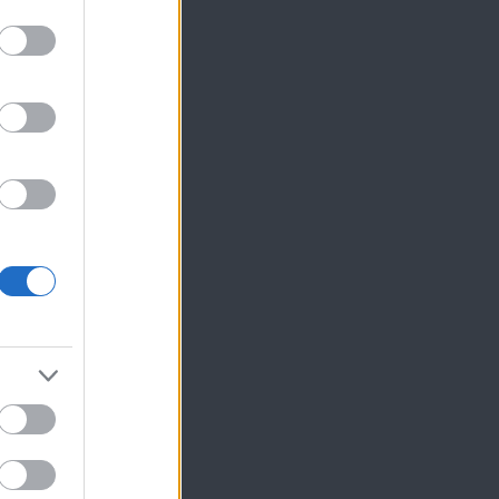
ίκησης,
ης