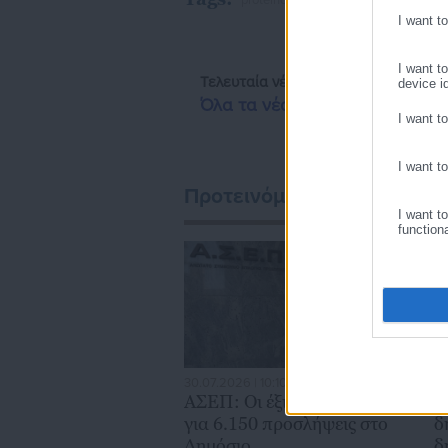
proteinomena,
ΑΔΕΔΥ,
ΑΠΕΡΓΙΑ
aftodioikisi.gr από το 2016, ενώ
I want t
ιστοσελίδ
I want t
Τελευταία νέα
Δημοφιλή
device id
Όλα τα νέα
I want t
I want t
Προτεινόμενα άρθρα
I want t
function
30.07.2026 | 10:10
30
ΑΣΕΠ: Οι έξι προκηρύξεις
Ο
για 6.150 προσλήψεις στο
δ
Δημόσιο
δ