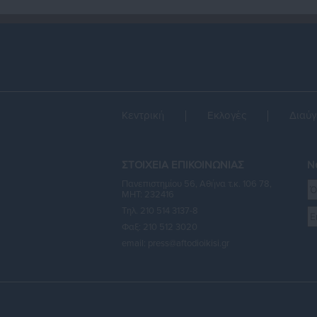
Κεντρική
Εκλογές
Διαύγ
ΣΤΟΙΧΕΙΑ ΕΠΙΚΟΙΝΩΝΙΑΣ
Ne
Πανεπιστημίου 56, Αθήνα τ.κ. 106 78,
ΜΗΤ: 232416
Τηλ. 210 514 3137-8
Φαξ: 210 512 3020
email:
press@aftodioikisi.gr