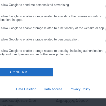
,
ΔΗΜΟΙ,
ΠΟΕ-ΟΤΑ
 τα τελευταία χρόνια κατέχει τη θέση του Διευθυντή Σύνταξης της
o allow Google to send me personalized advertising.
ΣΥΝΕΧΙΣΤΕ ΣΤΟ WEBSITE
ΕΓΓΡΑΦΗ
ας.
https://www.facebook.com/theodoropan
o allow Google to enable storage related to analytics like cookies on web or
entifiers in apps.
o allow Google to enable storage related to functionality of the website or app.
o allow Google to enable storage related to personalization.
o allow Google to enable storage related to security, including authentication
ality and fraud prevention, and other user protection.
CONFIRM
Data Deletion
Data Access
Privacy Policy
.07.2026 | 07:31
30.07.2026 | 07:20
 Λιβάνιος, η εταιρεία
Πόθεν Έσχες: Τι δηλώνει 
ημοσκοπήσεων & οι
Δήμαρχος Σύρου
ήμαρχοι