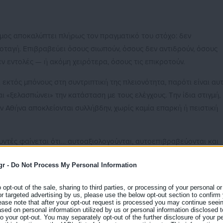
όμος αποκαλύπτει πλήρως τον πραγματικό του στόχο: δεν
οταγή. Επιβραβεύει όσους σιωπούν, όσους δεν αντιδρούν, όσους
 εντολές — ή ακόμη χειρότερα, όσους τις επικροτούν.
ι εκτός μπόνους στη συντριπτική της πλειονότητα, παρότι είναι αυ
ι «ξελασπώνει» την κατάσταση με τους ελέγχους. Την ίδια στιγμή,
ην Αθήνα αποκλείονται συλλήβδην, χωρίς καμία επαρκή ή πειστική
θυντές φαίνεται ότι… αυτοαξιολογούνται, αυτοεπιβραβεύονται και
μερίδα του λέοντος από τα διαθέσιμα κονδύλια, αποκόπτοντας
gr -
Do Not Process My Personal Information
μενους που πραγματικά παράγουν έργο.
o opt-out of the sale, sharing to third parties, or processing of your personal or
 για το Δημόσιο έχει αποκλειστεί, και τα μπόνους παρουσιάζονται
or targeted advertising by us, please use the below opt-out section to confirm
ease note that after your opt-out request is processed you may continue seein
 όλους; Όχι, βέβαια. Για λίγους και «εκλεκτούς».
ed on personal information utilized by us or personal information disclosed to
 to your opt-out. You may separately opt-out of the further disclosure of your p