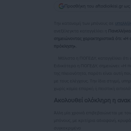
Προσθήκη του aftodioikisi.gr ω
Την κατανομή των μπόνους σε
υπαλλήλ
ανεξέλεγκτα καταγγέλλει η
Πανελλήνια
σημειώνοντας χαρακτηριστικά ότι: «Η 
πρόκληση».
Μάλιστα η ΠΟΓΕΔΥ, καταγγέλλει ότι 
Ειδικότερα η ΠΟΓΕΔΥ, σημειώνει: «Η πε
της πλειονότητα, παρότι είναι αυτή π
με τους ελέγχους. Την ίδια στιγμή, υπ
χωρίς καμία επαρκή ή πειστική αιτιολό
Ακολουθεί ολόκληρη η ανακ
Άλλη μία χρονιά επιβεβαιώνεται με το
μπόνους, με κριτήρια αδιαφανή, κρυφά
συγκεκριμένο