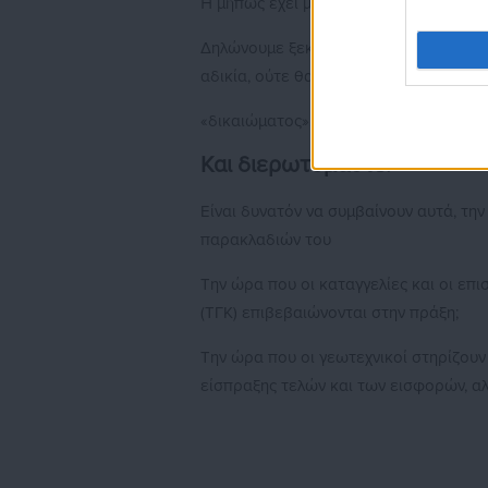
Ή μήπως έχει μετατραπεί σε εργαλείο 
Δηλώνουμε ξεκάθαρα: δεν πρόκειται ν
αδικία, ούτε θα ανεχθούμε την επιβ
«δικαιώματος». Δεν θα πάθουμε μιθριδ
Και διερωτόμαστε:
Είναι δυνατόν να συμβαίνουν αυτά, τη
παρακλαδιών του
Την ώρα που οι καταγγελίες και οι επ
(ΤΓΚ) επιβεβαιώνονται στην πράξη;
Την ώρα που οι γεωτεχνικοί στηρίζουν
είσπραξης τελών και των εισφορών, α