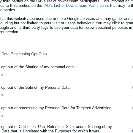
y third parties on the IAB’s list of downstream participants. This information
us to third parties on the
IAB’s List of Downstream Participants
that may furt
rd parties.
that this website/app uses one or more Google services and may gather and s
νται και νέες «χρήσεις» αυτού του περιβόητου εργαλείου. Υπό τ
ncluding but not limited to your visit or usage behaviour. You may click to gra
ogle and its third-party tags to use your data for below specified purposes in
ύ δικαιώματος», φαίνεται ότι διαμορφώνεται ένα πεδίο
nt section.
σεις λαμβάνονται χωρίς διαφάνεια, χωρίς λογοδοσία και χωρίς
l Data Processing Opt Outs
ίσιμα ερωτήματα:
o opt-out of the Sharing of my personal data.
α ακριβώς κριτήρια έγινε η κατανομή των μπόνους; Ποιοι
In
ΡΑΦΗ NEWSLETTER
o opt-out of the Sale of my Personal Data.
ραβευόμενων», περιλαμβάνονται υπάλληλοι που βρίσκονται υπό
ωθείτε πρώτοι για ειδήσεις και θέματα από το χώρο της Αυτοδιο
In
και ποινικά παραπτώματα;
μόσιας διοίκησης, της εργασίας, της ασφάλισης αλλά και γενικότερ
ρότητας από την Ελλάδα και όλο τον κόσμο!
o opt-out of processing my Personal Data for Targeted Advertising.
ο τεκμήριο αθωότητας και διαφωνούμε με τις εξοντωτικές
In
.
ήρωσε όνομα
o opt-out of Collection, Use, Retention, Sale, and/or Sharing of my
 να επιβραβεύονται με υψηλά μπόνους υπάλληλοι που βρίσκονται
 Data that Is Unrelated with the Purposes for which it was