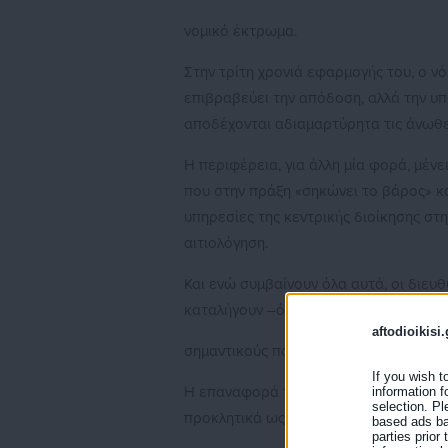
νομικό έκτρωμα.
Στην τρίτη χρονιά εφαρμογής του, ο ν
επιβραβεύει την απόδοση, αλλά την υπ
αποδέχονται αδιαμαρτύρητα τις άνωθεν
Η περιφέρεια, για άλλη μία φορά, μένε
που στην πράξη «σηκώνει το βάρος» κα
υπηρεσίες της κεντρικής διοίκησης στ
αιτιολόγηση.
Και ενώ συμβαίνουν όλα αυτά, οι διευ
καταλήγουν –όπως όλως τυχαίως– στη 
aftodioikisi.
σημαντικούς πόρους από τους εργαζό
If you wish t
Η επαναφορά του 13ου και 14ου μισθού
information f
selection. Pl
προκλητικά ως δήθεν υποκατάστατο. Για
based ads bas
parties prior