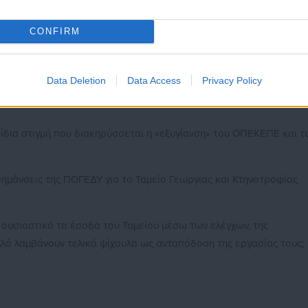
αυθαιρεσίας;
α συνηθίσουμε αυτή την κατάσταση. Δεν θα αποδεχθούμε την
CONFIRM
ράβευση προβληματικών συμπεριφορών στο όνομα ενός ανεξέλεγκτ
ατισμό.
Data Deletion
Data Access
Privacy Policy
ν ίδια στιγμή που διακηρύσσεται η «εξυγίανση» του ΟΠΕΚΕΠΕ και τ
ισημάνσεις της ΠΟΓΕΔΥ για το Ταμείο Γεωργίας και Κτηνοτροφίας
 ουσιαστικά τα έσοδα του Ταμείου μέσω των ελέγχων, της
λλά λαμβάνουν τελικά ψίχουλα ως ανταπόδοση της εργασίας τους;