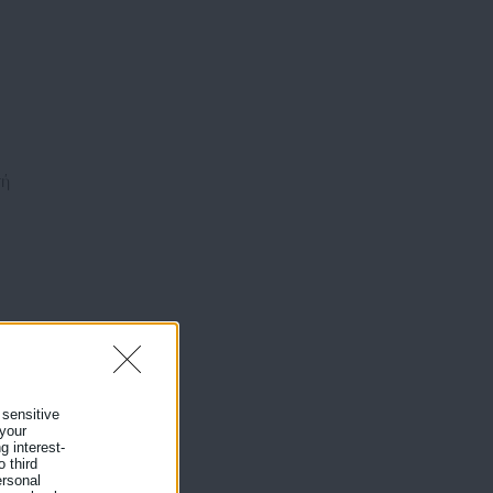
τή
 sensitive
 your
g interest-
 third
ersonal