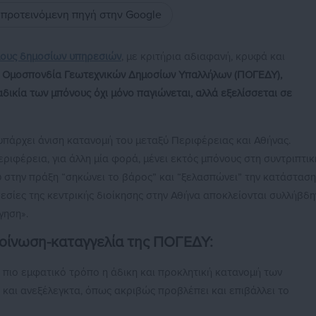
ς προτεινόμενη πηγή στην Google
ους δημοσίων υπηρεσιών
, με κριτήρια αδιαφανή, κρυφά και
 Ομοσπονδία Γεωτεχνικών Δημοσίων Υπαλλήλων (ΠΟΓΕΔΥ),
αδικία των μπόνους όχι μόνο παγιώνεται, αλλά εξελίσσεται σε
υπάρχει άνιση κατανομή του μεταξύ Περιφέρειας και Αθήνας.
ριφέρεια, για άλλη μία φορά, μένει εκτός μπόνους στη συντριπτικ
ου στην πράξη “σηκώνει το βάρος” και “ξελασπώνει” την κατάσταση
ηρεσίες της κεντρικής διοίκησης στην Αθήνα αποκλείονται συλλήβδη
γηση».
οίνωση-καταγγελία της ΠΟΓΕΔΥ:
ν πιο εμφατικό τρόπο η άδικη και προκλητική κατανομή των
 και ανεξέλεγκτα, όπως ακριβώς προβλέπει και επιβάλλει το