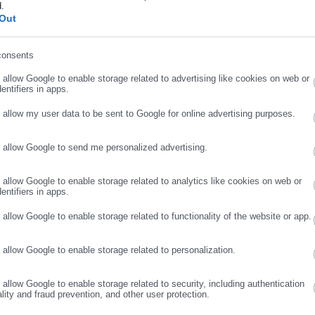
d.
ι «διευθυντικό δικαίωμα». Είναι στρέβλωση κάθε έννοιας
ήρωσε επώνυμο
Out
consents
ιο συμφέρον;
ρωσε email
o allow Google to enable storage related to advertising like cookies on web or
entifiers in apps.
 ΟΤΑ: Επανέρχεται με εξάμηνη
o allow my user data to be sent to Google for online advertising purposes.
εκινάει
o allow Google to send me personalized advertising.
ΣΥΝΕΧΙΣΤΕ ΣΤΟ WEBSITE
ΕΓΓΡΑΦΗ
: Προσκαλούν τα κόμματα σε συζήτηση
o allow Google to enable storage related to analytics like cookies on web or
entifiers in apps.
o allow Google to enable storage related to functionality of the website or app.
o allow Google to enable storage related to personalization.
o allow Google to enable storage related to security, including authentication
 υπεράνω νόμων, κανόνων και ηθικής;
ality and fraud prevention, and other user protection.