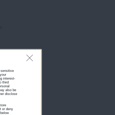
 ο
 sensitive
 your
g interest-
 third
ersonal
 may also be
her disclose
tore
ός
nt or deny
αι
 below