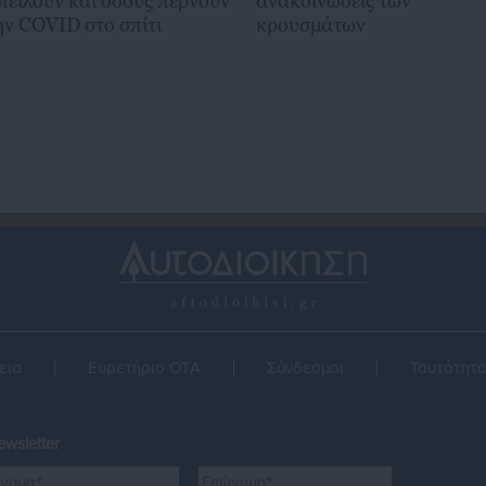
πειλούν και όσους περνούν
ανακοινώσεις των
ην COVID στο σπίτι
κρουσμάτων
εια
Ευρετήριο ΟΤΑ
Σύνδεσμοι
Ταυτότητ
wsletter