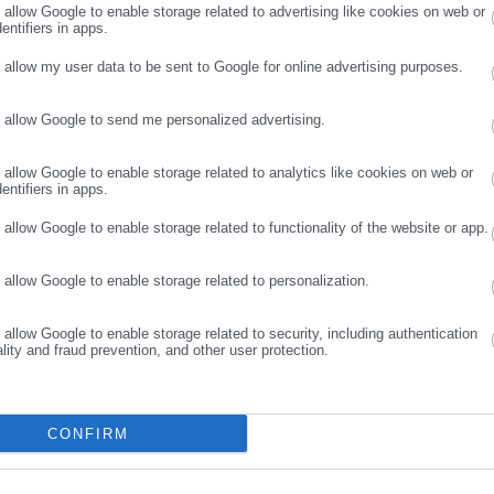
o allow Google to enable storage related to advertising like cookies on web or
ι αλλιώς αντιμετωπίζαμε τη μόλυνση πριν από δύο χρόνια και αλλιώ
entifiers in apps.
ος από το περιβάλλον μας είναι θετικός» δήλωσε.
o allow my user data to be sent to Google for online advertising purposes.
o allow Google to send me personalized advertising.
ΣΥΝΕΧΙΣΤΕ ΣΤΟ WEBSITE
ΕΓΓΡΑΦΗ
o allow Google to enable storage related to analytics like cookies on web or
entifiers in apps.
ΟΣ,
ΚΟΡΟΝΟΪΟΣ,
ΜΟΝΙΜΑ ΜΕΤΡΑ,
ΥΠΟΥΡΓΕΙΟ ΥΓΕΙΑΣ
o allow Google to enable storage related to functionality of the website or app.
o allow Google to enable storage related to personalization.
o allow Google to enable storage related to security, including authentication
ality and fraud prevention, and other user protection.
CONFIRM