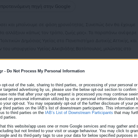
ς προτεινόμενη πηγή στην Google
ιώσει και μπαίνουμε σε φάση χρονιότητας. Συνεπώς δεν θα έχουμε
α θα αλλάξουν κάπως τον τρόπο, ζωής μας». Τα παραπάνω ανέφερε
ολιτικών Δημόσιας Υγείας στο Πανεπιστήμιο Δυτικής Αττικής, και
 του υπουργείου Υγείας Αλκιβιάδης Βατόπουλος, μιλώντας στο
νώσουμε την καθημερινότητα μας από δω και πέρα, έχοντας στο
gr -
Do Not Process My Personal Information
κά μεταδιδόμενο νόσημα, που μπορεί για κάποιους να γίνει βαρύ,
o opt-out of the sale, sharing to third parties, or processing of your personal or
έπει να προσαρμόσουμε ανάλογα την κοινωνική μας ζωή. Δηλαδή οι
or targeted advertising by us, please use the below opt-out section to confirm
ν να αποφεύγουν τους συνωστισμούς και να φοράνε μάσκα. Οι πιο
ease note that after your opt-out request is processed you may continue seein
ed on personal information utilized by us or personal information disclosed to
α προσέχουν τους πιο ηλικιωμένους κλπ.
 to your opt-out. You may separately opt-out of the further disclosure of your p
y third parties on the IAB’s list of downstream participants. This information
us to third parties on the
IAB’s List of Downstream Participants
that may furt
 είναι πιο ήπια»
rd parties.
that this website/app uses one or more Google services and may gather and s
ξία ότι τα επόμενα επιδημικά κύματα θα είναι πολύ πιο ήπια (εκτ
ncluding but not limited to your visit or usage behaviour. You may click to gra
ιας παραλλαγής, η οποία θα είναι ανθεκτική στα εμβόλια, που είν
ogle and its third-party tags to use your data for below specified purposes in