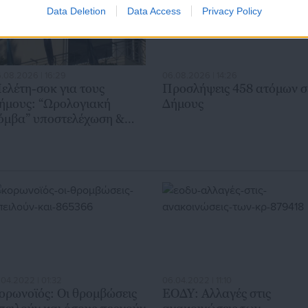
Data Deletion
Data Access
Privacy Policy
.08.2026 | 16:29
06.08.2026 | 14:26
ελέτη-σοκ για τους
Προσλήψεις 458 ατόμων σ
ήμους: “Ωρολογιακή
Δήμους
όμβα” υποστελέχωση &
ρηματοδοτικό έλλειμμα
.04.2022 | 01:32
06.04.2022 | 11:10
ορωνοϊός: Οι θρομβώσεις
ΕΟΔΥ: Αλλαγές στις