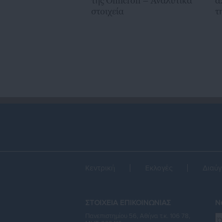
της Omicron – Αναλυτικά
α
στοιχεία
τ
Κεντρική
Εκλογές
Διαύγ
ΣΤΟΙΧΕΙΑ ΕΠΙΚΟΙΝΩΝΙΑΣ
Ne
Πανεπιστημίου 56, Αθήνα τ.κ. 106 78,