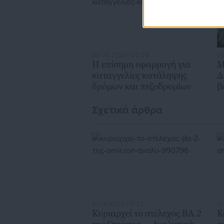
06.08.2026 | 20:59
06
Η επίσημη εφαρμογή για
Μ
καταγγελίες κατάληψης
Δ
δρόμων και πεζοδρομίων
β
χ
Σχετικά άρθρα
21.04.2022 | 17:27
12
Κυριαρχεί το στέλεχος ΒΑ.2
Κ