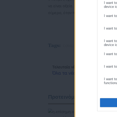
I want t
να είναι οξεία. Και να σημειώσουμε ότ
device id
σήμερα, όταν πχ μαθαίνουμε ότι κάποι
I want t
I want t
I want t
Tags:
device id
COVID,
ΑΛΚΙΒΙΑΔΗΣ ΒΑΤΟΠΟΥΛ
I want t
I want t
Τελευταία νέα
Δημοφιλή
Όλα τα νέα
I want t
function
Προτεινόμενα άρθρα