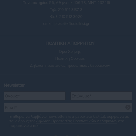
Πανεπιστημίου 56, Αθήνα τ.κ. 106 78, ΜΗΤ: 232416
Τηλ. 210 514 3137-8
Φαξ: 210 512 3020
email:
press@aftodioikisi.gr
ΠΟΛΙΤΙΚΗ ΑΠΟΡΡΗΤΟΥ
Όροι Χρήσης
Πολιτική Cookies
Δήλωση προστασίας προσωπικών δεδομένων
Newsletter
Επιθυμώ να λαμβάνω newsletters (ενημερωτικά δελτία), σύμφωνα με
τους όρους της
Δήλωση Προστασίας Προσωπικών Δεδομένων
στο
παραπάνω e-mail.