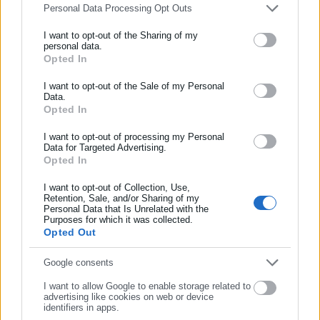
Personal Data Processing Opt Outs
24 περιβαλλοντικούς παράγοντες, που δύνανται να
αλλοιώσουν τα αποτελέσματα των μετρήσεων.
I want to opt-out of the Sharing of my
personal data.
Opted In
ΕΓΓΡΑΦΗ NEWSLETTER
Ενημερωθείτε πρώτοι για ειδήσεις και θέματα από το χώρο της
I want to opt-out of the Sale of my Personal
Data.
Αυτοδιοίκησης, της δημόσιας διοίκησης, της εργασίας, της
Opted In
ασφάλισης αλλά και γενικότερης επικαιρότητας από την Ελλάδα
Tags:
ΑΠΘ,
ΘΕΣΣΑΛΟΝΙΚΗ,
ΙΙΚΟ ΦΟΡΤΙΟ,
ΚΟΡΟΝΟΪΟΣ,
και όλο τον κόσμο!
ΛΥΜΑΤΑ
I want to opt-out of processing my Personal
Data for Targeted Advertising.
Opted In
Συμπλήρωσε όνομα
I want to opt-out of Collection, Use,
Τελευταία νέα
Δημοφιλή
Retention, Sale, and/or Sharing of my
Όλα τα νέα
Personal Data that Is Unrelated with the
Συμπλήρωσε επώνυμο
Purposes for which it was collected.
Opted Out
Συμπλήρωσε email
Google consents
Προτεινόμενα άρθρα
I want to allow Google to enable storage related to
advertising like cookies on web or device
identifiers in apps.