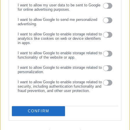
I want to allow my user data to be sent to Google
for online advertising purposes.
ΣΥΝΕΧΙΣΤΕ ΣΤΟ WEBSITE
I want to allow Google to send me personalized
advertising.
ΕΓΓΡΑΦΗ
06.08.2026 | 07:50
06.08.2026 | 07:20
I want to allow Google to enable storage related to
«Φρένο» στις πολλαπλές
Πόθεν Έσχες: Τι δηλώνει ο
analytics like cookies on web or device identifiers
αμοιβές δημοσίων
Δήμαρχος Ακτίου Βόνιτσας
in apps.
υπαλλήλων (εγκύκλιος)
I want to allow Google to enable storage related to
functionality of the website or app.
Σχετικά άρθρα
I want to allow Google to enable storage related to
personalization.
I want to allow Google to enable storage related to
security, including authentication functionality and
fraud prevention, and other user protection.
30.10.2021 | 14:30
31.10.2021 | 10:45
CONFIRM
Κορωνοϊός: «Συναγερμός»
Πρύτανης ΑΠΘ: Είμαστε σε
από το ΑΠΘ για το ιικό
συναγερμό – Έως και
φορτίο στα λύματα (πίνακες)
5πλάσιοι οι ασυμπτωματικοί