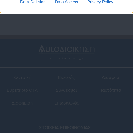
Data Deletion
Data Access
Privacy Policy
Κεντρική
Εκλογές
Διαύγεια
Ευρετήριο ΟΤΑ
Σύνδεσμοι
Ταυτότητα
Διαφήμιση
Επικοινωνία
ΣΤΟΙΧΕΙΑ ΕΠΙΚΟΙΝΩΝΙΑΣ