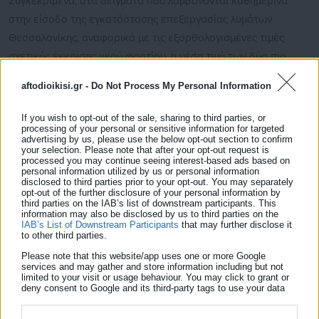
Συγκεκριμένα, στα δείγματα που λαμβάνονται καθημερινά
στην είσοδο της εγκατάστασης επεξεργασίας λυμάτων
Θεσσαλονίκης, αναφορικά με τις εξορθολογισμένες τιμές
σχετικής έκκρισης ιικού φορτίου, η μέση τιμή των δύο πιο
πρόσφατων μετρήσεων, δηλαδή της Τετάρτης 27/04/2022 και
aftodioikisi.gr -
Do Not Process My Personal Information
της Πέμπτης 28/04/2022 είναι:
If you wish to opt-out of the sale, sharing to third parties, or
– Οριακά σταθερή (-14%) σε σχέση με τη μέση τιμή των δύο
processing of your personal or sensitive information for targeted
advertising by us, please use the below opt-out section to confirm
αμέσως προηγούμενων μετρήσεων της Δευτέρας 25/04/2022
your selection. Please note that after your opt-out request is
και της Τρίτης 26/04/2022.
processed you may continue seeing interest-based ads based on
personal information utilized by us or personal information
disclosed to third parties prior to your opt-out. You may separately
opt-out of the further disclosure of your personal information by
third parties on the IAB’s list of downstream participants. This
information may also be disclosed by us to third parties on the
IAB’s List of Downstream Participants
that may further disclose it
– Σταθερή (-6%) σε σχέση με την μέση τιμή της προηγούμενης
to other third parties.
Τετάρτης 20/04/2022 και Πέμπτης 21/04/20
Please note that this website/app uses one or more Google
services and may gather and store information including but not
limited to your visit or usage behaviour. You may click to grant or
Η μεθοδολογία αποτίμησης του κοροναϊού στα αστικά
deny consent to Google and its third-party tags to use your data
απόβλητα, που ανέπτυξε η ομάδα του ΑΠΘ, εξορθολογίζει τις
for below specified purposes in below Google consent section.
μετρήσεις συγκέντρωσης του γονιδιώματος του ιού με βάση