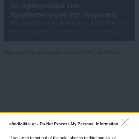
To πρόγραμμα του
πρωθυπουργού την Κυριακή
Το πρόγραμμα του πρωθυπουργού Κυριάκου Μητσοτάκη
για αύριο Κυριακή 3 Οκτωβρίου. Ο πρωθυπουργός
Κυριάκος Μητσοτάκης θα μεταβεί στη Βαλένθια, όπου
το μεσημέρι θα μιλήσει στο συνέδριο του Λαϊκού
Κόμματος της Ισπανίας (Partido Popular).
aftodioikisi.gr -
Do Not Process My Personal Information
25.02.2020 | 18:10
Με συμπτώματα κορωνοϊού οπαδοί της Βαλένθια
If you wish to opt-out of the sale, sharing to third parties, or