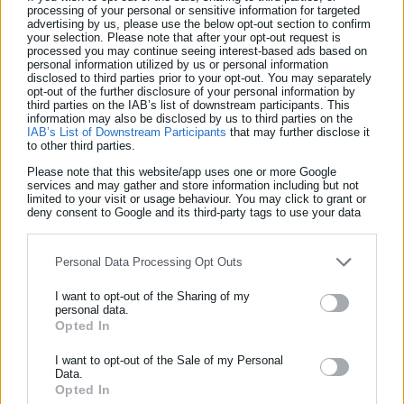
που βρέθηκαν στο Σαν Σίρο
processing of your personal or sensitive information for targeted
advertising by us, please use the below opt-out section to confirm
your selection. Please note that after your opt-out request is
processed you may continue seeing interest-based ads based on
personal information utilized by us or personal information
disclosed to third parties prior to your opt-out. You may separately
opt-out of the further disclosure of your personal information by
third parties on the IAB’s list of downstream participants. This
information may also be disclosed by us to third parties on the
IAB’s List of Downstream Participants
that may further disclose it
to other third parties.
Please note that this website/app uses one or more Google
services and may gather and store information including but not
limited to your visit or usage behaviour. You may click to grant or
deny consent to Google and its third-party tags to use your data
for below specified purposes in below Google consent section.
Personal Data Processing Opt Outs
30.03.2019 | 07:05
Handelsblatt: Ο Πειραιάς θα ξεπεράσει τη
I want to opt-out of the Sharing of my
Βαλένθια στη διακίνηση κοντέινερ
personal data.
Opted In
ΕΓΓΡΑΦΗ NEWSLETTER
Ενημερωθείτε πρώτοι για ειδήσεις και θέματα από το χώρο της
I want to opt-out of the Sale of my Personal
Τελευταία νέα
Δημοφιλή
Data.
Αυτοδιοίκησης, της δημόσιας διοίκησης, της εργασίας, της
Opted In
Όλα τα νέα
ασφάλισης αλλά και γενικότερης επικαιρότητας από την Ελλάδα