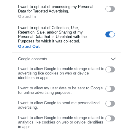
και όλο τον κόσμο!
I want to opt-out of processing my Personal
Data for Targeted Advertising.
Opted In
Συμπλήρωσε όνομα
Περισσότερα άρθρα
I want to opt-out of Collection, Use,
Retention, Sale, and/or Sharing of my
Personal Data that Is Unrelated with the
Συμπλήρωσε επώνυμο
Purposes for which it was collected.
Opted Out
Συμπλήρωσε email
Google consents
I want to allow Google to enable storage related to
advertising like cookies on web or device
10.03.2019 | 20:45
23.11.2016 | 13:36
identifiers in apps.
Λευκή γυναίκα γέννησε
Ισπανία: Απεβίωσε η πρώην
μαύρο μωρό και λέει πως
δήμαρχος της Βαλένθια Ρίτα
I want to allow my user data to be sent to Google
for online advertising purposes.
ευθύνεται ο άνδρας της που…
Μπαρμπερά
ΣΥΝΕΧΙΣΤΕ ΣΤΟ WEBSITE
έπινε πολύ καφέ
I want to allow Google to send me personalized
advertising.
ΕΓΓΡΑΦΗ
I want to allow Google to enable storage related to
analytics like cookies on web or device identifiers
in apps.