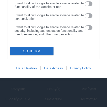
I want to allow Google to enable storage related to
07.11.2013 | 12:11
functionality of the website or app.
«Λουκέτο» στη
ραδιοτηλεόραση της
I want to allow Google to enable storage related to
personalization.
Βαλένθια
I want to allow Google to enable storage related to
security, including authentication functionality and
fraud prevention, and other user protection.
1
…
3
4
CONFIRM
Data Deletion
Data Access
Privacy Policy
Κεντρική
Εκλογές
Διαύγεια
Ευρετήριο ΟΤΑ
Σύνδεσμοι
Ταυτότητα