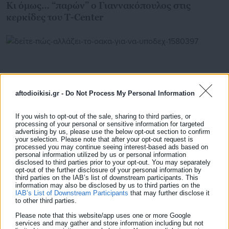
Κι όμως… “παρών” ο Γιαννακόπουλος στις
κερκίδες του T-Center
aftodioikisi.gr -
Do Not Process My Personal Information
If you wish to opt-out of the sale, sharing to third parties, or
processing of your personal or sensitive information for targeted
advertising by us, please use the below opt-out section to confirm
your selection. Please note that after your opt-out request is
processed you may continue seeing interest-based ads based on
personal information utilized by us or personal information
disclosed to third parties prior to your opt-out. You may separately
04.05.2026 | 18:49
opt-out of the further disclosure of your personal information by
Δείτε πώς αλλάζει το ΟΑΚΑ για να υποδεχθεί τους
third parties on the IAB’s list of downstream participants. This
Metallica το Σάββατο
information may also be disclosed by us to third parties on the
IAB’s List of Downstream Participants
that may further disclose it
to other third parties.
Please note that this website/app uses one or more Google
services and may gather and store information including but not
Τελευταία νέα
Δημοφιλή