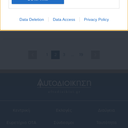
01.03.2026 | 04:01
27.02.2026 | 23:11
Στην τελική ευθεία η
Για το ΟΑΚΑ «πάει» ο
Data Deletion
Data Access
Privacy Policy
ανακαίνιση του ΟΑΚΑ –
αγώνας του Παναθηναϊκού
Ολοκλήρωση των έργων τον
με την Μπέτις
Ιούνιο 2026
1
2
3
…
19
Κεντρική
Εκλογές
Διαύγεια
Ευρετήριο ΟΤΑ
Σύνδεσμοι
Ταυτότητα