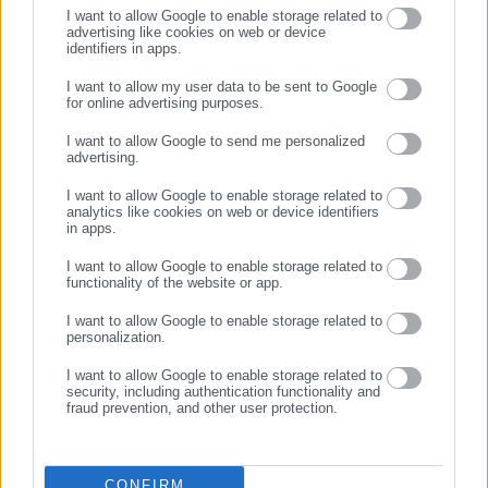
I want to allow Google to enable storage related to
advertising like cookies on web or device
identifiers in apps.
16.03.2026 | 16:38
11.03.2026 | 17:08
Παναθηναϊκός: «Κλείδωσε»
Παναθηναϊκός: Αυτός είναι ο
I want to allow my user data to be sent to Google
η έδρα για την επόμενη
«αντικαταστάτης» του
for online advertising purposes.
ΣΥΝΕΧΙΣΤΕ ΣΤΟ WEBSITE
σεζόν – «Δώρο» για
Μποντιρόγκα στο λάβαρο
I want to allow Google to send me personalized
κατόχους διαρκείας
που κατέβηκε
advertising.
ΕΓΓΡΑΦΗ
I want to allow Google to enable storage related to
analytics like cookies on web or device identifiers
in apps.
I want to allow Google to enable storage related to
functionality of the website or app.
07.03.2026 | 10:31
02.03.2026 | 18:17
Γιαννακόπουλος: Το story για
Οριστικοποιήθηκε η έδρα του
I want to allow Google to enable storage related to
το λάβαρο του Μποντιρόγκα
ΠΑΟ-Μπέτις
personalization.
στο ΟΑΚΑ
I want to allow Google to enable storage related to
security, including authentication functionality and
fraud prevention, and other user protection.
CONFIRM