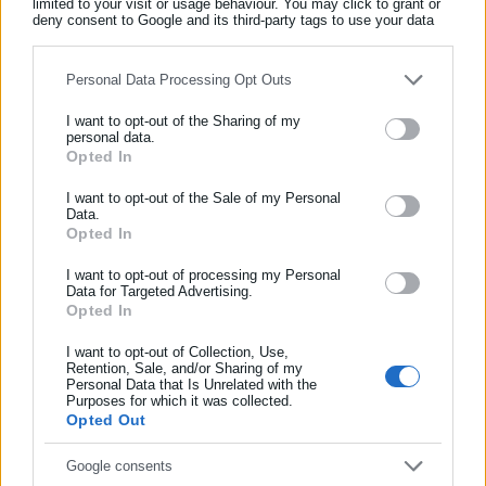
limited to your visit or usage behaviour. You may click to grant or
Όλα τα νέα
deny consent to Google and its third-party tags to use your data
for below specified purposes in below Google consent section.
Personal Data Processing Opt Outs
Περισσότερα άρθρα
I want to opt-out of the Sharing of my
personal data.
Opted In
ΕΓΓΡΑΦΗ NEWSLETTER
Ενημερωθείτε πρώτοι για ειδήσεις και θέματα από το χώρο της
I want to opt-out of the Sale of my Personal
Data.
Αυτοδιοίκησης, της δημόσιας διοίκησης, της εργασίας, της
Opted In
ασφάλισης αλλά και γενικότερης επικαιρότητας από την Ελλάδα
και όλο τον κόσμο!
I want to opt-out of processing my Personal
Data for Targeted Advertising.
Opted In
Συμπλήρωσε όνομα
17.04.2026 | 09:00
05.04.2026 | 12:51
Άννα Βίσση: Έως τα 477
Τέλος εποχής για την Άννα
ευρώ φτάνουν τα εισιτήρια
Βίσση: “Φεύγει” από το Hotel
I want to opt-out of Collection, Use,
Retention, Sale, and/or Sharing of my
για τη συναυλία στο ΟΑΚΑ
Ermou – Τι ανακοίνωσε για
Personal Data that Is Unrelated with the
Συμπλήρωσε επώνυμο
ΟΑΚΑ
Purposes for which it was collected.
Opted Out
Συμπλήρωσε email
Google consents