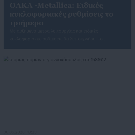
OAKA -Metallica: Ειδικές
κυκλοφοριακές ρυθμίσεις το
τριήμερο
Με αυξημένα μέτρα λειτουργίας και ειδικές
κυκλοφοριακές ρυθμίσεις θα λειτουργήσει το
Ολυμπιακό Αθλητικό Κέντρο Αθηνών (ΟΑΚΑ) κατά το
τριήμερο 8, 9 και 10 Μαΐου 2026, λόγω της ιδιαίτερα
αυξημένης προσέλευσης επισκεπτών που αναμένεται
εξαιτίας της μεγάλης συναυλίας των Metallica στο
Ολυμπιακό Στάδιο (θα υπάρχουν εκτός του live και
εργασίες στησίματος και αποξήλωσης της τεράστιας
παραγωγής). […]
06.05.2026 | 18:28