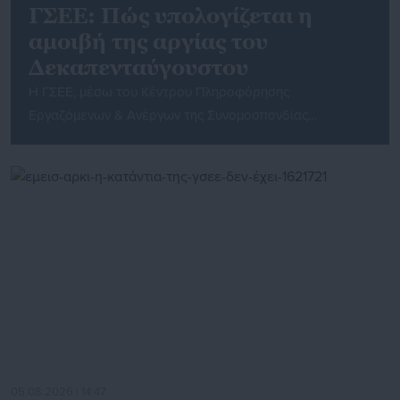
ΓΣΕΕ: Πώς υπολογίζεται η
αμοιβή της αργίας του
Δεκαπενταύγουστου
Η ΓΣΕΕ, μέσω του Κέντρου Πληροφόρησης
Εργαζόμενων & Ανέργων της Συνομοσπονδίας
(ΚΕ.Π.Ε.Α./ΓΣΕΕ), www.kepea.gr ενημερώνει τους
μισθωτούς του ιδιωτικού τομέα για τον τρόπο αμοιβής
της αργίας 15ης Αυγούστου. Η 15η Αυγούστου ανήκει
στις υποχρεωτικές αργίες (άρθρο 60 Ν. 4808/2021,
άρθρο 203 ΠΔ 62/2025) κατά τις οποίες απαγορεύεται
η απασχόληση των μισθωτών, καθώς και η λειτουργία
των επιχειρήσεων εκτός από […]
05.08.2026 | 14:47