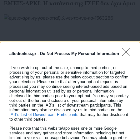
ΕΜΕΙΣ-ΑΡΚΙ: Η κατάντια της ΓΣΕΕ δεν έχει όρια
aftodioikisi.gr -
Do Not Process My Personal Information
If you wish to opt-out of the sale, sharing to third parties, or
processing of your personal or sensitive information for targeted
advertising by us, please use the below opt-out section to confirm
your selection. Please note that after your opt-out request is
processed you may continue seeing interest-based ads based on
personal information utilized by us or personal information
03.08.2026 | 13:09
disclosed to third parties prior to your opt-out. You may separately
«ΕΜΕΙΣ-ΑΡΚΙ»: Η ΓΣΕΕ απαξιώνει το ΙΝΕ και
opt-out of the further disclosure of your personal information by
third parties on the IAB’s list of downstream participants. This
φιμώνει διαφορετικές φωνές
information may also be disclosed by us to third parties on the
IAB’s List of Downstream Participants
that may further disclose it
to other third parties.
Please note that this website/app uses one or more Google
Τελευταία νέα
Δημοφιλή
services and may gather and store information including but not
limited to your visit or usage behaviour. You may click to grant or
Όλα τα νέα