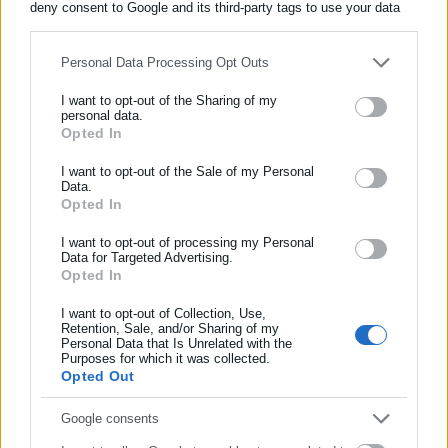
deny consent to Google and its third-party tags to use your data
for below specified purposes in below Google consent section.
Personal Data Processing Opt Outs
Περισσότερα άρθρα
I want to opt-out of the Sharing of my
personal data.
Opted In
ΕΓΓΡΑΦΗ NEWSLETTER
Ενημερωθείτε πρώτοι για ειδήσεις και θέματα από το χώρο της
I want to opt-out of the Sale of my Personal
Data.
Αυτοδιοίκησης, της δημόσιας διοίκησης, της εργασίας, της
Opted In
ασφάλισης αλλά και γενικότερης επικαιρότητας από την Ελλάδα
και όλο τον κόσμο!
I want to opt-out of processing my Personal
Data for Targeted Advertising.
30.07.2026 | 17:29
20.07.2026 | 16:13
Opted In
Συμπλήρωσε όνομα
ΓΣΕΕ: Ζητά παρέμβαση της
ΓΣΕΕ για καύσωνα: Πού
κυβέρνησης για τις 170
μπορούν να απευθύνονται οι
I want to opt-out of Collection, Use,
θέσεις εργασίας στα MERE
εργαζόμενοι για καταγγελίες
Retention, Sale, and/or Sharing of my
Personal Data that Is Unrelated with the
Συμπλήρωσε επώνυμο
Purposes for which it was collected.
Opted Out
Συμπλήρωσε email
Google consents