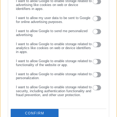
I want to allow Google to enable storage related to
advertising like cookies on web or device
identifiers in apps.
11.07.2026 | 19:01
25.06.2026 | 23:56
Τράπεζα Πειραιώς: Δικαστική
ΓΣΕΕ: Να αποσυρθεί η
I want to allow my user data to be sent to Google
δικαίωση εργαζόμενης για
διάταξη για την Κυριακή και
for online advertising purposes.
υπερεντατικοποίηση και
τις αργίες
ΣΥΝΕΧΙΣΤΕ ΣΤΟ WEBSITE
bullying
I want to allow Google to send me personalized
advertising.
ΕΓΓΡΑΦΗ
I want to allow Google to enable storage related to
analytics like cookies on web or device identifiers
in apps.
I want to allow Google to enable storage related to
functionality of the website or app.
29.05.2026 | 21:25
22.05.2026 | 11:45
ΓΣΕΕ: Ετσι αμείβεται η
ΓΣΕΕ: Απόφαση του
I want to allow Google to enable storage related to
εργασία την αργία του Αγίου
Δικαστηρίου της Χάγης
personalization.
Πνεύματος
κατοχυρώνει οριστικά το
δικαίωμα στην απεργία
I want to allow Google to enable storage related to
security, including authentication functionality and
fraud prevention, and other user protection.
CONFIRM