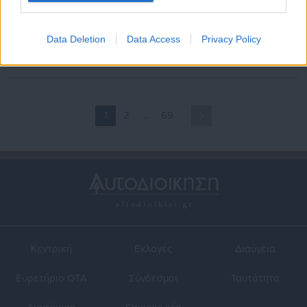
05.05.2026 | 14:01
29.04.2026 | 19:25
ΓΣΕΕ: Συνεδρίασε η νέα
Ανακατατάξεις στη ΓΣΕΕ:
διοίκηση – Ξανά ο
Παραίτηση Φωτόπουλου
Data Deletion
Data Access
Privacy Policy
Παναγόπουλος στο “τιμόνι”
υπέρ Γενιδούνια με αιχμές
1
2
…
69
Κεντρική
Εκλογές
Διαύγεια
Ευρετήριο ΟΤΑ
Σύνδεσμοι
Ταυτότητα