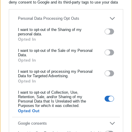
deny consent to Google and its third-party tags to use your data
for below specified purposes in below Google consent section.
Personal Data Processing Opt Outs
Περισσότερα άρθρα
I want to opt-out of the Sharing of my
personal data.
Opted In
ΕΓΓΡΑΦΗ NEWSLETTER
Ενημερωθείτε πρώτοι για ειδήσεις και θέματα από το χώρο της
I want to opt-out of the Sale of my Personal
Data.
Αυτοδιοίκησης, της δημόσιας διοίκησης, της εργασίας, της
Opted In
ασφάλισης αλλά και γενικότερης επικαιρότητας από την Ελλάδα
και όλο τον κόσμο!
I want to opt-out of processing my Personal
Data for Targeted Advertising.
04.11.2017 | 14:55
04.11.2017 | 14:02
Opted In
Συμπλήρωσε όνομα
Guardian: Ακατάλληλος ο
Στο Μέγαρο Μαξίμου ο
Μουζάλας για Επίτροπος
μικρός Αμίρ -Μαζί με
I want to opt-out of Collection, Use,
Ανθρωπίνων Δικαιωμάτων
Μουζάλα
Retention, Sale, and/or Sharing of my
Personal Data that Is Unrelated with the
Συμπλήρωσε επώνυμο
Purposes for which it was collected.
Opted Out
Συμπλήρωσε email
Google consents