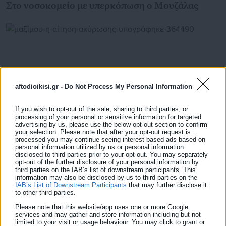
Στο νοσοκομείο με υπερκόπωση ο Μουζάλας
aftodioikisi.gr -
Do Not Process My Personal Information
If you wish to opt-out of the sale, sharing to third parties, or
processing of your personal or sensitive information for targeted
advertising by us, please use the below opt-out section to confirm
your selection. Please note that after your opt-out request is
processed you may continue seeing interest-based ads based on
personal information utilized by us or personal information
31.12.2017 | 19:31
disclosed to third parties prior to your opt-out. You may separately
Μαξίμου: Η αίτηση ακύρωσης υπογράφηκε από
opt-out of the further disclosure of your personal information by
third parties on the IAB’s list of downstream participants. This
τον Μουζάλα, όχι τον Σκουρλέτη
information may also be disclosed by us to third parties on the
IAB’s List of Downstream Participants
that may further disclose it
to other third parties.
Please note that this website/app uses one or more Google
Τελευταία νέα
Δημοφιλή
services and may gather and store information including but not
limited to your visit or usage behaviour. You may click to grant or
Όλα τα νέα