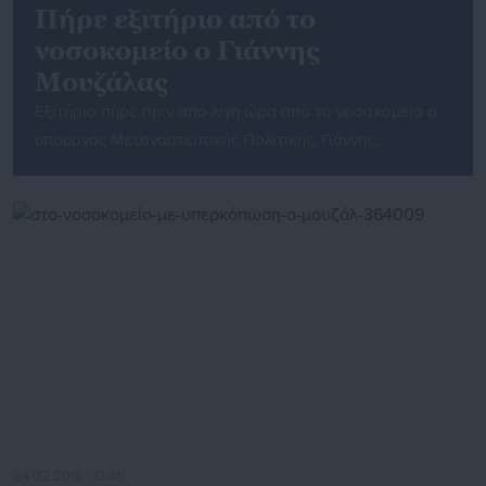
Πήρε εξιτήριο από το
νοσοκομείο ο Γιάννης
Μουζάλας
Εξιτήριο πήρε πριν από λίγη ώρα από το νοσοκομείο ο
υπουργός Μεταναστευτικής Πολιτικής, Γιάννης
Μουζάλας, όπου νοσηλευόταν από την περασμένη
Τετάρτη με συμπτώματα υπερκόπωσης. Σύμφωνα με
πληροφορίες από στενούς συνεργάτες του, ο υπουργός
θα ακολουθήσει συντηρητική αγωγή και θα παραμείνει
στο σπίτι του για ανάρρωση.
24.02.2018 | 13:46