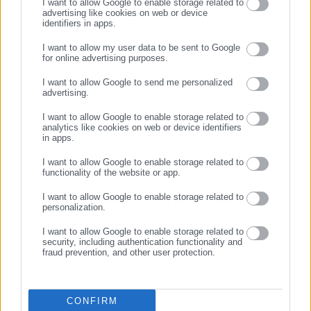
I want to allow Google to enable storage related to
advertising like cookies on web or device
identifiers in apps.
02.11.2017 | 17:39
31.10.2017 | 14:56
Σήμα κινδύνου εξέπεμψαν
ΣτΕ: Υποψηφιότητα Γ.
I want to allow my user data to be sent to Google
δήμαρχοι του Αν. Αιγαίου-
Μουζάλα για τη θέση
for online advertising purposes.
Οξεία κριτική σε Μουζάλα
επιτρόπου Ανθρωπίνων
ΣΥΝΕΧΙΣΤΕ ΣΤΟ WEBSITE
Δικαιωμάτων
I want to allow Google to send me personalized
advertising.
ΕΓΓΡΑΦΗ
I want to allow Google to enable storage related to
analytics like cookies on web or device identifiers
in apps.
I want to allow Google to enable storage related to
functionality of the website or app.
21.10.2017 | 19:04
02.10.2017 | 15:26
Υποψήφιος Επίτροπος του
Παρουσία Μουζάλα η
I want to allow Google to enable storage related to
Συμβουλίου της Ευρώπης ο
σύσκεψη για τα προβλήματα
personalization.
Μουζάλας
στο Κέντρο Προσφύγων
Λαυρίου
I want to allow Google to enable storage related to
security, including authentication functionality and
fraud prevention, and other user protection.
CONFIRM