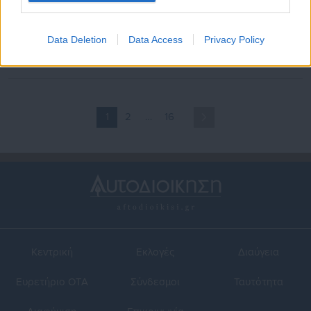
22.09.2017 | 11:22
09.09.2017 | 13:19
Δικηγόροι της Σάμου
Μουζάλας: 30.000 πρόσφυγες
καταθέτουν μήνυση κατά
θα μείνουν οριστικά στην
Data Deletion
Data Access
Privacy Policy
Μουζάλα για το προσφυγικό
Ελλάδα
1
2
…
16
Κεντρική
Εκλογές
Διαύγεια
Ευρετήριο ΟΤΑ
Σύνδεσμοι
Ταυτότητα