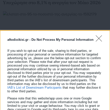
Υποχώρησε στο 8,1% η ανεργία τον Μάιο 2026
aftodioikisi.gr -
Do Not Process My Personal Information
If you wish to opt-out of the sale, sharing to third parties, or
processing of your personal or sensitive information for targeted
advertising by us, please use the below opt-out section to confirm
your selection. Please note that after your opt-out request is
processed you may continue seeing interest-based ads based on
personal information utilized by us or personal information
disclosed to third parties prior to your opt-out. You may separately
29.05.2026 | 14:15
opt-out of the further disclosure of your personal information by
ΕΛΣΤΑΤ: Στο 9,5% το ποσοστό της ανεργίας τον
third parties on the IAB’s list of downstream participants. This
Απρίλιο
information may also be disclosed by us to third parties on the
IAB’s List of Downstream Participants
that may further disclose it
to other third parties.
Please note that this website/app uses one or more Google
services and may gather and store information including but not
Τελευταία νέα
Δημοφιλή
limited to your visit or usage behaviour. You may click to grant or
Όλα τα νέα
deny consent to Google and its third-party tags to use your data