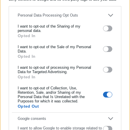
for below specified purposes in below Google consent section.
Personal Data Processing Opt Outs
Περισσότερα άρθρα
I want to opt-out of the Sharing of my
personal data.
Opted In
ΕΓΓΡΑΦΗ NEWSLETTER
Ενημερωθείτε πρώτοι για ειδήσεις και θέματα από το χώρο της
I want to opt-out of the Sale of my Personal
Data.
Αυτοδιοίκησης, της δημόσιας διοίκησης, της εργασίας, της
Opted In
ασφάλισης αλλά και γενικότερης επικαιρότητας από την Ελλάδα
και όλο τον κόσμο!
I want to opt-out of processing my Personal
Data for Targeted Advertising.
Opted In
Συμπλήρωσε όνομα
26.03.2026 | 16:20
03.03.2026 | 13:31
ΔΥΠΑ-ΟΟΣΑ: Στρατηγικό
ΕΛΣΤΑΤ: Πτώση της
σχέδιο επανένταξης των πιο
ανεργίας τον Ιανουάριο
I want to opt-out of Collection, Use,
Retention, Sale, and/or Sharing of my
ευάλωτων ανέργων
Personal Data that Is Unrelated with the
Συμπλήρωσε επώνυμο
Purposes for which it was collected.
Opted Out
Συμπλήρωσε email
Google consents
I want to allow Google to enable storage related to