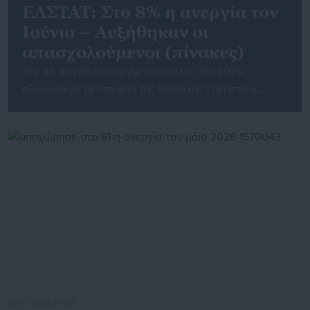
ΕΛΣΤΑΤ: Στο 8% η ανεργία τον
Ιούνιο – Αυξήθηκαν οι
απασχολούμενοι (πίνακες)
Στο 8% ανήλθε η ανεργία τον Ιούνιου του 2026,
σύμφωνα με τα στοιχεία της Ελληνικής Στατιστικής
Αρχής (ΕΛΣΤΑΤ). Ειδικότερα, σύμφωνα με τα στοιχεία: •
Το εποχικά διορθωμένο ποσοστό ανεργίας τον Ιούνιο
του 2026 ανήλθε σε 8,0%, έναντι του αναθεωρημένου
προς τα πάνω 9,2% τον Ιούνιο του 2025, και του
αναθεωρημένου προς τα κάτω 7,8% τον […]
01.07.2026 | 13:17