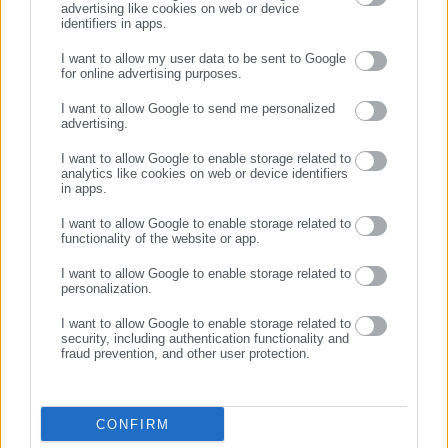
advertising like cookies on web or device
identifiers in apps.
15.02.2026 | 09:44
02.02.2026 | 09:00
Το AI φέρνει έως & 80%
Υπ. Εργασίας: 563.000 νέες
I want to allow my user data to be sent to Google
ανεργία στις δουλειές
θέσεις εργασίας από το 2019,
for online advertising purposes.
ΣΥΝΕΧΙΣΤΕ ΣΤΟ WEBSITE
γραφείου σε 12–18 μήνες
άνοδος στο 78,5% της
πλήρους απασχόλησης
I want to allow Google to send me personalized
advertising.
ΕΓΓΡΑΦΗ
I want to allow Google to enable storage related to
analytics like cookies on web or device identifiers
in apps.
I want to allow Google to enable storage related to
functionality of the website or app.
29.01.2026 | 19:29
03.01.2026 | 12:29
ΕΛΣΤΑΤ: Στο χαμηλότερο
Αλ. Μητρόπουλος: Εμπαιγμός
I want to allow Google to enable storage related to
της η ανεργία από το 2008
με τα ποσοστά ανεργίας
personalization.
I want to allow Google to enable storage related to
security, including authentication functionality and
fraud prevention, and other user protection.
CONFIRM