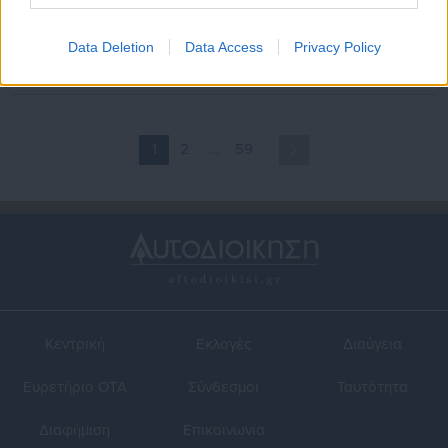
02.01.2026 | 17:37
02.01.2026 | 13:06
ΕΛΣΤΑΤ: Στοιχεία ανεργίας
ΕΛΣΤΑΤ: Στο 8,2%
του Νοεμβρίου
υποχώρησε η ανεργία τον
Data Deletion
Data Access
Privacy Policy
Νοέμβριο του 2025
1
2
…
59
Κεντρική
Εκλογές
Διαύγεια
Ευρετήριο ΟΤΑ
Σύνδεσμοι
Ταυτότητα
Διαφήμιση
Επικοινωνία